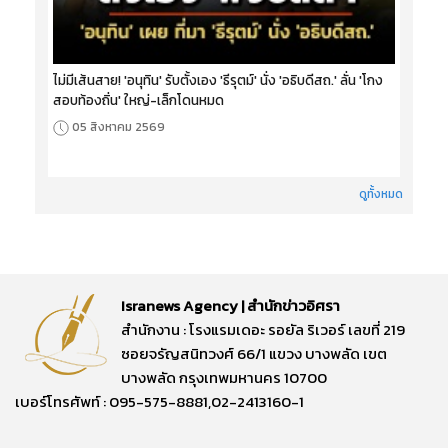
ไม่มีเส้นสาย! 'อนุทิน' รับตั้งเอง 'ธีรุตม์' นั่ง 'อธิบดีสถ.' ลั่น 'โกง
สอบท้องถิ่น' ใหญ่-เล็กโดนหมด
05 สิงหาคม 2569
ดูทั้งหมด
Isranews Agency | สำนักข่าวอิศรา
สำนักงาน : โรงแรมเดอะ รอยัล ริเวอร์ เลขที่ 219
ซอยจรัญสนิทวงศ์ 66/1 แขวง บางพลัด เขต
บางพลัด กรุงเทพมหานคร 10700
เบอร์โทรศัพท์ : 095-575-8881,02-2413160-1