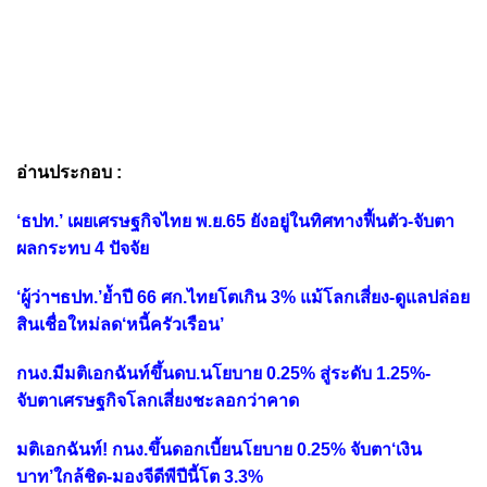
อ่านประกอบ :
‘ธปท.’ เผยเศรษฐกิจไทย พ.ย.65 ยังอยู่ในทิศทางฟื้นตัว-จับตา
ผลกระทบ 4 ปัจจัย
‘ผู้ว่าฯธปท.’ย้ำปี 66 ศก.ไทยโตเกิน 3% แม้โลกเสี่ยง-ดูแลปล่อย
สินเชื่อใหม่ลด‘หนี้ครัวเรือน’
กนง.มีมติเอกฉันท์ขึ้นดบ.นโยบาย 0.25% สู่ระดับ 1.25%-
จับตาเศรษฐกิจโลกเสี่ยงชะลอกว่าคาด
มติเอกฉันท์! กนง.ขึ้นดอกเบี้ยนโยบาย 0.25% จับตา‘เงิน
บาท’ใกล้ชิด-มองจีดีพีปีนี้โต 3.3%