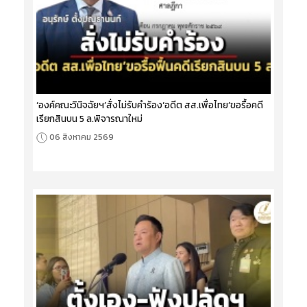
‘องค์คณะวินิจฉัยฯ’สั่งไม่รับคำร้อง‘อดีต สส.เพื่อไทย’ขอรื้อคดี
เรียกสินบน 5 ล.พิจารณาใหม่
06 สิงหาคม 2569