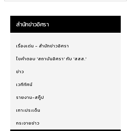
สำนักข่าวอิศรา
เรื่องเด่น - สำนักข่าวอิศรา
ไขคำตอบ 'สถาบันอิศรา' กับ 'สสส.'
ข่าว
เวทีทัศน์
รายงาน-สกู๊ป
เกาะประเด็น
กระจายข่าว