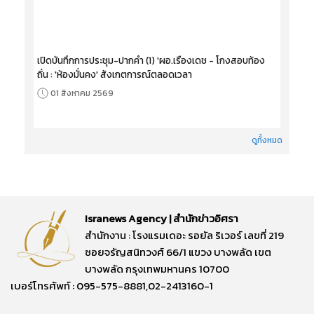
เปิดบันทึกการประชุม-ปากคำ (1) 'ผอ.เรืองเดช - โกงสอบท้อง
ถิ่น : 'ห้องมั่นคง' สังเกตการณ์ตลอดเวลา
01 สิงหาคม 2569
ดูทั้งหมด
Isranews Agency | สำนักข่าวอิศรา
สำนักงาน : โรงแรมเดอะ รอยัล ริเวอร์ เลขที่ 219
ซอยจรัญสนิทวงศ์ 66/1 แขวง บางพลัด เขต
บางพลัด กรุงเทพมหานคร 10700
เบอร์โทรศัพท์ : 095-575-8881,02-2413160-1