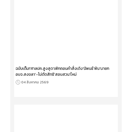
ฉบับเต็ม!‘ศาลปค.สูงสุด’เพิกถอนคำสั่งเด้ง‘นิพนธ์’พ้น‘นายก
อบจ.สงขลา’-ไม่ตัดสิทธิ‘สอบสวน’ใหม่
04 สิงหาคม 2569