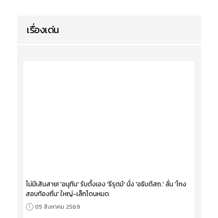
เรื่องเด่น
ไม่มีเส้นสาย! 'อนุทิน' รับตั้งเอง 'ธีรุตม์' นั่ง 'อธิบดีสถ.' ลั่น 'โกง
สอบท้องถิ่น' ใหญ่-เล็กโดนหมด
05 สิงหาคม 2569