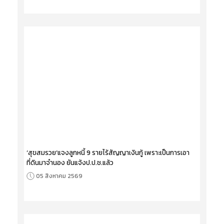
‘สุขสมรวย’แจงลูกหนี้ 9 รายไร้สัญญาเงินกู้ เพราะเป็นการเอา
ที่ดินมาจำนอง ยันแจ้งป.ป.ช.แล้ว
05 สิงหาคม 2569