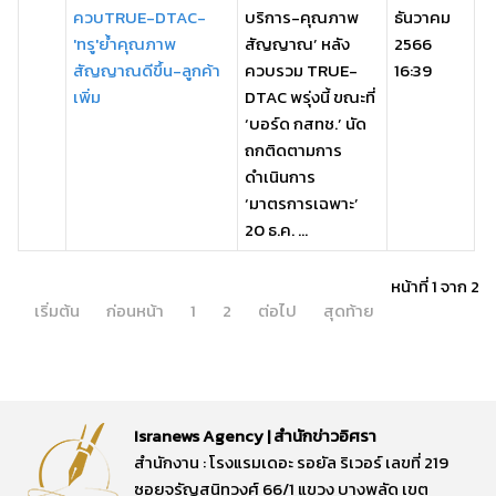
ควบTRUE-DTAC-
บริการ-คุณภาพ
ธันวาคม
'ทรู'ย้ำคุณภาพ
สัญญาณ’ หลัง
2566
สัญญาณดีขึ้น-ลูกค้า
ควบรวม TRUE-
16:39
เพิ่ม
DTAC พรุ่งนี้ ขณะที่
‘บอร์ด กสทช.’ นัด
ถกติดตามการ
ดำเนินการ
‘มาตรการเฉพาะ’
20 ธ.ค. ...
หน้าที่ 1 จาก 2
เริ่มต้น
ก่อนหน้า
1
2
ต่อไป
สุดท้าย
Isranews Agency | สำนักข่าวอิศรา
สำนักงาน : โรงแรมเดอะ รอยัล ริเวอร์ เลขที่ 219
ซอยจรัญสนิทวงศ์ 66/1 แขวง บางพลัด เขต