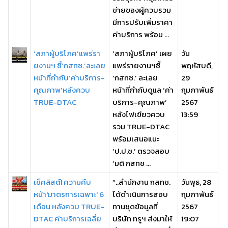
ข่ายของผู้ควบรวม
มีการปรับเพิ่มราคา
ค่าบริการ พร้อม ...
‘สภาผู้บริโภค’แพร่รา
‘สภาผู้บริโภค’ เผย
วัน
ยงานฯ ชี้‘กสทช.’ละเลย
แพร่รายงานฯชี้
พฤหัสบดี,
หน้าที่กำกับ‘ค่าบริการ-
‘กสทช.’ ละเลย
29
คุณภาพ’หลังควบ
หน้าที่กำกับดูแล ‘ค่า
กุมภาพันธ์
TRUE-DTAC
บริการ-คุณภาพ’
2567
หลังไฟเขียวควบ
13:59
รวม TRUE-DTAC
พร้อมเสนอแนะ
‘ป.ป.ช.’ ตรวจสอบ
‘มติ กสทช ...
เช็คลิสต์! ความคืบ
“..สำนักงาน กสทช.
วันพุธ, 28
หน้า'มาตรการเฉพาะ' 6
ได้ดำเนินการสอบ
กุมภาพันธ์
เดือน หลังควบ TRUE-
ทานชุดข้อมูลที่
2567
DTAC ค่าบริการเฉลี่ย
บริษัท ทรูฯ ส่งมาให้
19:07