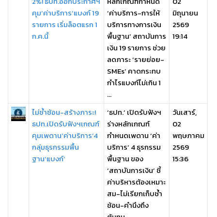
2%! ธปท.ออกประกาศฯ
หลักเกณฑ์กำหนด
02
คุม‘ค่าบริการ’แบงก์ 19
‘ค่าบริการ-การให้
มิถุนายน
รายการ เริ่มล็อตแรก 1
บริการทางการเงิน
2569
ก.ค.นี้
พื้นฐาน’ สถาบันการ
19:14
เงิน 19 รายการ ช่วย
ลดภาระ ‘รายย่อย-
SMEs’ คาดกระทบ
กำไรแบงก์ไม่เกิน 1
...
ไม่ซ้ำซ้อน-สร้างภาระ!
‘ธปท.’ เปิดรับฟังฯ
วันเสาร์,
ธปท.เปิดรับฟังฯเกณฑ์
ร่างหลักเกณฑ์
02
คุมเพดาน‘ค่าบริการ’4
กำหนดเพดาน ‘ค่า
พฤษภาคม
กลุ่มธุรกรรมพื้น
บริการ’ 4 ธุรกรรม
2569
ฐาน’แบงก์’
พื้นฐาน ของ
15:36
‘สถาบันการเงิน’ ชี้
ค่าบริหารต้องเหมาะ
สม-ไม่เรียกเก็บช้ำ
ช้อน-คำนึงถึง
ต้นทุน ...