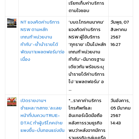
เรียกเก็บค่าบริการ
ตามใจชอบ
NT แจงคิดค่าบริการ
‘บมจ.โทรคมนาคม’
วันพุธ, 07
NSW ตามหลัก
แจงคิดค่าบริการ
สิงหาคม
เกณฑ์‘หน่วยงาน
NSW ผู้ใช้บริการ
2567
กำกับ’-ย้ำนำรายได้
‘ทุกราย’ เป็นไปหลัก
16:27
พัฒนา'แพลตฟอร์ม'ต่อ
เกณฑ์‘หน่วยงาน
เนื่อง
กำกับ’-มีมาตรฐาน
เดียวกัน พร้อมระบุ
นำรายได้ค่าบริการ
ไป ‘แพลตฟอร์ม’ อ
...
เปิดรายงานฯ
"...ราคาค่าบริการ
วันอังคาร,
ชำแหละ‘กสทช.’ละเลย
โทรศัพท์และ
05 มีนาคม
หน้าที่ปมควบTRUE-
อินเทอร์เน็ตมือถือ
2567
DTAC ทำผู้บริโภคจ่าย
หลังการรวมธุรกิจ
14:43
แพงขึ้น-บั่นทอนแข่งขัน
พบว่าหลังจากมีการ
รวมธุรกิจ กลุ่มเครือ