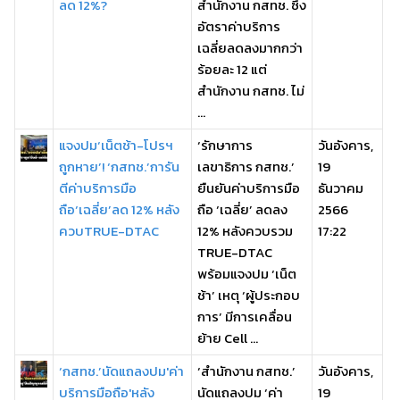
ลด 12%?
สำนักงาน กสทช. ซึ่ง
อัตราค่าบริการ
เฉลี่ยลดลงมากกว่า
ร้อยละ 12 แต่
สำนักงาน กสทช. ไม่
...
แจงปม‘เน็ตช้า-โปรฯ
‘รักษาการ
วันอังคาร,
ถูกหาย’! ‘กสทช.’การัน
เลขาธิการ กสทช.’
19
ตีค่าบริการมือ
ยืนยันค่าบริการมือ
ธันวาคม
ถือ‘เฉลี่ย’ลด 12% หลัง
ถือ ‘เฉลี่ย’ ลดลง
2566
ควบTRUE-DTAC
12% หลังควบรวม
17:22
TRUE-DTAC
พร้อมแจงปม ‘เน็ต
ช้า’ เหตุ ‘ผู้ประกอบ
การ’ มีการเคลื่อน
ย้าย Cell ...
‘กสทช.’นัดแถลงปม'ค่า
‘สำนักงาน กสทช.’
วันอังคาร,
บริการมือถือ'หลัง
นัดแถลงปม ‘ค่า
19