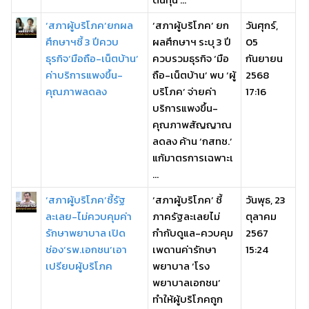
‘สภาผู้บริโภค’ยกผล
‘สภาผู้บริโภค’ ยก
วันศุกร์,
ศึกษาฯชี้ 3 ปีควบ
ผลศึกษาฯ ระบุ 3 ปี
05
ธุรกิจ‘มือถือ-เน็ตบ้าน’
ควบรวมธุรกิจ ‘มือ
กันยายน
ค่าบริการแพงขึ้น-
ถือ-เน็ตบ้าน’ พบ ‘ผู้
2568
คุณภาพลดลง
บริโภค’ จ่ายค่า
17:16
บริการแพงขึ้น-
คุณภาพสัญญาณ
ลดลง ค้าน ‘กสทช.’
แก้มาตรการเฉพาะเ
...
‘สภาผู้บริโภค’ชี้รัฐ
‘สภาผู้บริโภค’ ชี้
วันพุธ, 23
ละเลย-ไม่ควบคุมค่า
ภาครัฐละเลยไม่
ตุลาคม
รักษาพยาบาล เปิด
กำกับดูแล-ควบคุม
2567
ช่อง‘รพ.เอกชน’เอา
เพดานค่ารักษา
15:24
เปรียบผู้บริโภค
พยาบาล ‘โรง
พยาบาลเอกชน’
ทำให้ผู้บริโภคถูก