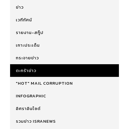
ข่าว
เวทีทัศน์
รายงาน-สกู๊ป
เกาะประเด็น
กระจายข่าว
ตะกร้าข่าว
"HOT" MAIL CORRUPTION
INFOGRAPHIC
อิศราอินไซด์
รวมข่าว ISRANEWS