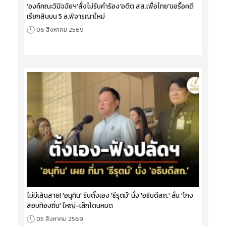
‘องค์คณะวินิจฉัยฯ’สั่งไม่รับคำร้อง‘อดีต สส.เพื่อไทย’ขอรื้อคดี
เรียกสินบน 5 ล.พิจารณาใหม่
06 สิงหาคม 2569
ไม่มีเส้นสาย! 'อนุทิน' รับตั้งเอง 'ธีรุตม์' นั่ง 'อธิบดีสถ.' ลั่น 'โกง
สอบท้องถิ่น' ใหญ่-เล็กโดนหมด
05 สิงหาคม 2569