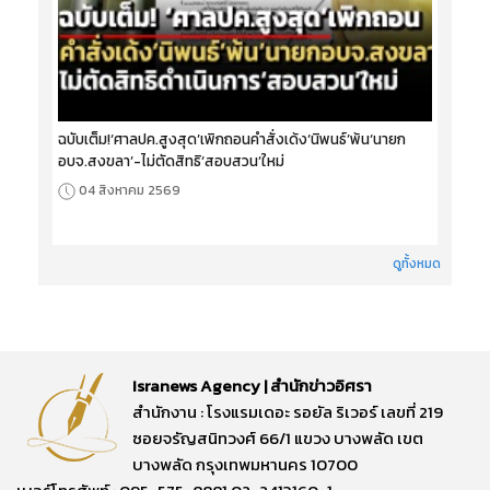
ฉบับเต็ม!‘ศาลปค.สูงสุด’เพิกถอนคำสั่งเด้ง‘นิพนธ์’พ้น‘นายก
อบจ.สงขลา’-ไม่ตัดสิทธิ‘สอบสวน’ใหม่
04 สิงหาคม 2569
ดูทั้งหมด
Isranews Agency | สำนักข่าวอิศรา
สำนักงาน : โรงแรมเดอะ รอยัล ริเวอร์ เลขที่ 219
ซอยจรัญสนิทวงศ์ 66/1 แขวง บางพลัด เขต
บางพลัด กรุงเทพมหานคร 10700