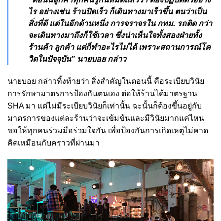
ไร อย่างเช่น ร้านปิดเร็ว ก็เดินทางมาเร็วขึ้น ตนว่าเป็น
สิ่งที่ดี แต่ในอีกด้านหนึ่ง การจราจรใน กทม. รถติด กว่า
จะเดินทางมาถึงก็ใช้เวลา ซึ่งน่าเห็นใจทั้งสองฝ่ายทั้ง
ร้านค้า ลูกค้า แต่ก็ทำอะไรไม่ได้ เพราะสถานการณ์โค
วิดในปัจจุบัน” นายบอย กล่าว
นายบอย กล่าวทิ้งท้ายว่า สิ่งสำคัญในตอนนี้ คือระเบียบวินัย
การรักษามาตรการป้องกันตนเอง ต่อให้ร้านได้มาตรฐาน
SHA มา แต่ไม่มีระเบียบวินัยก็เท่านั้น ฉะนั้นก็ต้องขึ้นอยู่กับ
มาตรการของแต่ละร้านว่าจะเข้มข้นและมีวินัยมากแค่ไหน
ขอให้ทุกคนร่วมมือร่วมใจกัน เพื่อป้องกันการเกิดเหตุไม่คาด
คิดเหมือนกับคราวที่ผ่านมา