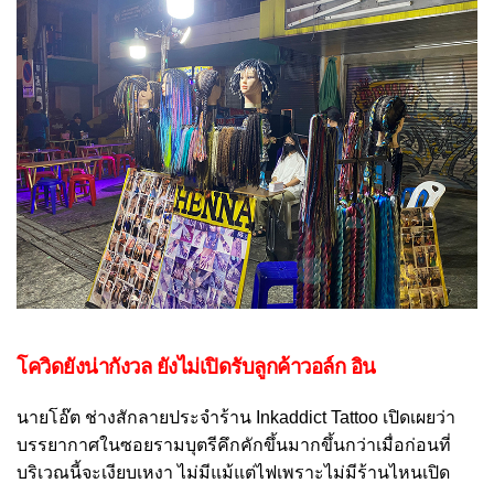
โควิดยังน่ากังวล ยังไม่เปิดรับลูกค้าวอล์ก อิน
นายโอ๊ต ช่างสักลายประจำร้าน Inkaddict Tattoo เปิดเผยว่า
บรรยากาศในซอยรามบุตรีคึกคักขึ้นมากขึ้นกว่าเมื่อก่อนที่
บริเวณนี้จะเงียบเหงา ไม่มีแม้แต่ไฟเพราะไม่มีร้านไหนเปิด