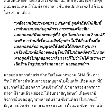
คืนเป็นแหล่งทำเงินให้ประเทศที่ผ่านมาก็ทำเงินเยอะๆ แต่ทุก
คนมองไม่เห็น ถ้าไม่มีธุรกิจกลางคืน ถึงเปิดประเทศไป ก็ไม่มี
ใครเข้ามาเที่ยว
“หลังจากเปิดประเทศมา 1 สัปดาห์ ลูกค้าก็ยังไม่เต็มที่
เราก็พยามบอกกับลูกค้าว่า การขายเครื่องดื่ม
แอลกอฮอล์มีขอบเขตอยู่ที่ 3 ทุ่ม โดยประมาณ 2 ทุ่ม 45
นาที ทางร้านก็เริ่มจะเคลียร์ลูกค้า ไม่ให้สั่งเครื่องดื่ม
แอลกอฮอล์ต่อ อนุญาตให้นั่งกินได้ถึงแค่ 3 ทุ่ม ถ้า
เครื่องดื่มเหลือก็อาจจะอนุโลมให้ไม่เกินครึ่งชั่วโมง แต่
หากลูกค้าไม่ลุกออกจากร้าน เราก็ไปว่าไม่ได้ เพราะเรา
เปิดร้านในรูปแบบร้านอาหาร” นายบอยกล่าว
นายบอย กล่าวด้วยว่า สำหรับเรื่องมาตรฐาน SHA นั้น ทาง
ร้านได้มีการดำเนินการขออนุญาตไปตั้งแต่สิ้่นเดือน ต.ค. ที่มี
ประกาศให้ยื่นเอกสาร โดยเจ้าหน้าที่เข้ามาตรวจมาตรการ
ต่างๆ ที่ร้านแล้ว แต่ยังไม่ได้รับตราสัญลักษณ์ เนื่องจากมี
กิจการยื่นขออนุญาตหลายพันร้าน ซึ่งตนคิดว่าไม่น่าจะมี
ปัญหาอะไรเพราะทำตามกระบวนการทั้งหมด ซึ่งหากร้านได้