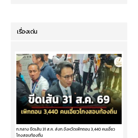
เรื่องเด่น
ก.กลาง ขีดเส้น 31 ส.ค. ส่งก.จังหวัดเพิกถอน 3,440 คนเอี่ยว
โกงสอบท้องถิ่น