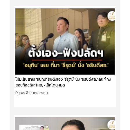
ไม่มีเส้นสาย! 'อนุทิน' รับตั้งเอง 'ธีรุตม์' นั่ง 'อธิบดีสถ.' ลั่น 'โกง
สอบท้องถิ่น' ใหญ่-เล็กโดนหมด
05 สิงหาคม 2569