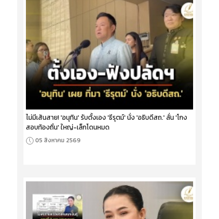
ไม่มีเส้นสาย! 'อนุทิน' รับตั้งเอง 'ธีรุตม์' นั่ง 'อธิบดีสถ.' ลั่น 'โกง
สอบท้องถิ่น' ใหญ่-เล็กโดนหมด
05 สิงหาคม 2569