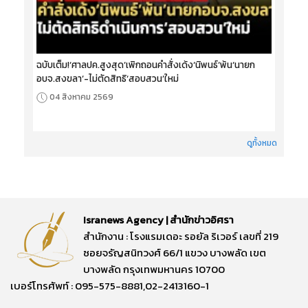
ฉบับเต็ม!‘ศาลปค.สูงสุด’เพิกถอนคำสั่งเด้ง‘นิพนธ์’พ้น‘นายก
อบจ.สงขลา’-ไม่ตัดสิทธิ‘สอบสวน’ใหม่
04 สิงหาคม 2569
ดูทั้งหมด
Isranews Agency | สำนักข่าวอิศรา
สำนักงาน : โรงแรมเดอะ รอยัล ริเวอร์ เลขที่ 219
ซอยจรัญสนิทวงศ์ 66/1 แขวง บางพลัด เขต
บางพลัด กรุงเทพมหานคร 10700
เบอร์โทรศัพท์ : 095-575-8881,02-2413160-1