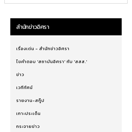
สำนักข่าวอิศรา
เรื่องเด่น - สำนักข่าวอิศรา
ไขคำตอบ 'สถาบันอิศรา' กับ 'สสส.'
ข่าว
เวทีทัศน์
รายงาน-สกู๊ป
เกาะประเด็น
กระจายข่าว