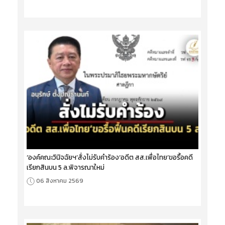
‘องค์คณะวินิจฉัยฯ’สั่งไม่รับคำร้อง‘อดีต สส.เพื่อไทย’ขอรื้อคดี
เรียกสินบน 5 ล.พิจารณาใหม่
06 สิงหาคม 2569