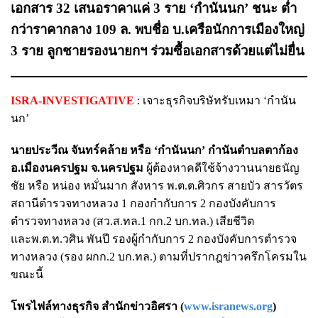
เอกสาร 32 เสนอราคาแค่ 3 ราย ‘กำนันนก’ ชนะ ต่ำ
กว่าราคากลาง 109 ล. พบชื่อ บ.เครือนักการเมืองใหญ่
3 ราย ลูกชายรองนายกฯ ร่วมซื้อเอกสารด้วยแต่ไม่ยื่น
ISRA-INVESTIGATIVE
: เจาะธุรกิจบริษัทรับเหมา ‘กำนัน
นก’
นายประวีณ จันทร์คล้าย หรือ ‘กำนันนก’ กำนันตำบลตาก้อง
อ.เมืองนครปฐม จ.นครปฐม
ผู้ต้องหาคดีใช้จ้างวานนายธนัญ
ชัย หรือ หน่อง หมั่นมาก สังหาร พ.ต.ต.ศิวกร สายบัว สารวัตร
สถานีตำรวจทางหลวง 1 กองกำกับการ 2 กองบังคับการ
ตำรวจทางหลวง (สว.ส.ทล.1 กก.2 บก.ทล.) เสียชีวิต
และพ.ต.ท.วศิน พันปี รองผู้กำกับการ 2 กองบังคับการตำรวจ
ทางหลวง (รอง ผกก.2 บก.ทล.) ตามที่ปรากฎข่าวครึกโครมใน
ขณะนี้
โพรไฟล์ทางธุรกิจ สำนักข่าวอิศรา (
www.isranews.org
)