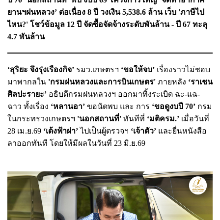
ยานฯฝนหลวง’ ต่อเนื่อง 8 ปี วงเงิน 5,538.6 ล้าน เว็บ 'ภาษีไป
ไหน?' โชว์ข้อมูล 12 ปี จัดซื้อจัดจ้างระดับพันล้าน - ปี 67 ทะลุ
4.7 พันล้าน
‘สุริยะ จึงรุ่งเรืองกิจ’
รมว.เกษตรฯ
‘ขอให้จบ’
เรื่องราวไม่ชอบ
มาพากลใน
'กรมฝนหลวงและการบินเกษตร'
ภายหลัง
‘ราเชน
ศิลปะรายะ’
อธิบดีกรมฝนหลวงฯ ออกมาทิ้งระเบิด ฉะ-แฉ-
ฉาว ทั้งเรื่อง
‘หลานอา’
ขอนัดพบ และ การ
‘ขอดูงบปี 70’
กรม
ในกระทรวงเกษตรฯ
'นอกสถานที่'
ทันทีที่
‘มติครม.’
เมื่อวันที่
28 เม.ย.69
‘เด้งฟ้าผ่า’
ไปเป็นผู้ตรวจฯ
‘เจ้าตัว’
และยื่นหนังสือ
ลาออกทันที โดยให้มีผลในวันที่ 23 มิ.ย.69