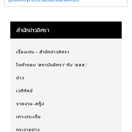
สำนักข่าวอิศรา
เรื่องเด่น - สำนักข่าวอิศรา
ไขคำตอบ 'สถาบันอิศรา' กับ 'สสส.'
ข่าว
เวทีทัศน์
รายงาน-สกู๊ป
เกาะประเด็น
กระจายข่าว