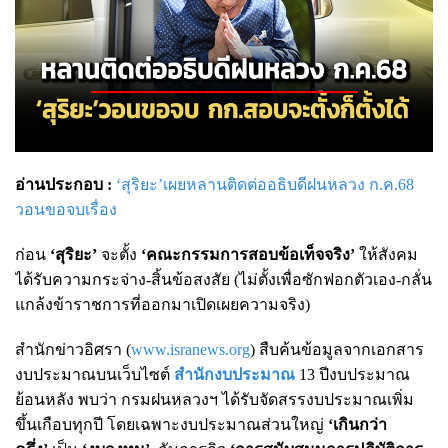
อ่านประกอบ :
‘สุริยะ’เผยหลานติดต่ออธิบดีฝนหลวง ก.ค.68
วอนขอจบเรื่อง
ก่อน
‘สุริยะ’
จะตั้ง
‘คณะกรรมการสอบข้อเท็จจริง’
ให้สังคม
ได้รับความกระจ่าง-สิ้นข้อสงสัย (ไม่ตั้งเพื่อซักฟอกตัวเอง-กลั่น
แกล้งข้าราชการที่ออกมาเปิดเผยความจริง)
สำนักข่าวอิศรา (
www.isranews.org
) สืบค้นข้อมูลจากเอกสาร
งบประมาณบนเว็บไซต์
สำนักงบประมาณ
13 ปีงบประมาณ
ย้อนหลัง พบว่า กรมฝนหลวงฯ ได้รับจัดสรรงบประมาณเพิ่ม
ขึ้นเกือบทุกปี โดยเฉพาะงบประมาณส่วนใหญ่
‘เกินกว่า