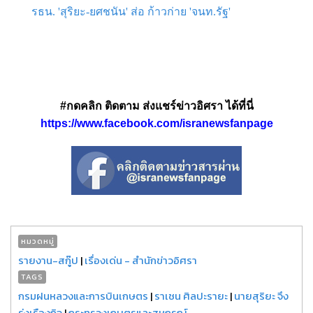
รธน. 'สุริยะ-ยศชนัน' ส่อ ก้าวก่าย 'จนท.รัฐ'
#กดคลิก ติดตาม ส่งแชร์ข่าวอิศรา ได้ที่นี่
https://www.facebook.com/isranewsfanpage
หมวดหมู่
รายงาน-สกู๊ป
|
เรื่องเด่น - สำนักข่าวอิศรา
TAGS
กรมฝนหลวงและการบินเกษตร
|
ราเชน ศิลปะรายะ
|
นายสุริยะ จึง
รุ่งเรืองกิจ
|
กระทรวงเกษตรและสหกรณ์