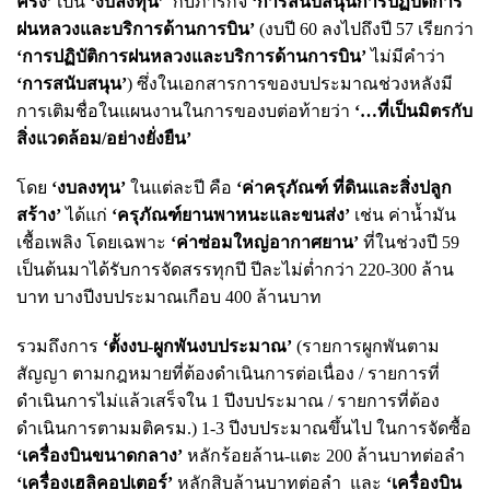
ครึ่ง’
เป็น
‘งบลงทุน’
กับภารกิจ
‘การสนับสนุนการปฏิบัติการ
ฝนหลวงและบริการด้านการบิน’
(งบปี 60 ลงไปถึงปี 57 เรียกว่า
‘การปฏิบัติการฝนหลวงและบริการด้านการบิน’
ไม่มีคำว่า
‘การสนับสนุน’
) ซึ่งในเอกสารการของบประมาณช่วงหลังมี
การเติมชื่อในแผนงานในการของบต่อท้ายว่า
‘…ที่เป็นมิตรกับ
สิ่งแวดล้อม/อย่างยั่งยืน’
โดย
‘งบลงทุน’
ในแต่ละปี คือ
‘ค่าครุภัณฑ์ ที่ดินและสิ่งปลูก
สร้าง’
ได้แก่
‘ครุภัณฑ์ยานพาหนะและขนส่ง’
เช่น ค่าน้ำมัน
เชื้อเพลิง โดยเฉพาะ
‘ค่าซ่อมใหญ่อากาศยาน’
ที่ในช่วงปี 59
เป็นต้นมาได้รับการจัดสรรทุกปี ปีละไม่ต่ำกว่า 220-300 ล้าน
บาท บางปีงบประมาณเกือบ 400 ล้านบาท
รวมถึงการ
‘ตั้งงบ-ผูกพันงบประมาณ’
(รายการผูกพันตาม
สัญญา ตามกฎหมายที่ต้องดำเนินการต่อเนื่อง / รายการที่
ดำเนินการไม่แล้วเสร็จใน 1 ปีงบประมาณ / รายการที่ต้อง
ดำเนินการตามมติครม.) 1-3 ปีงบประมาณขึ้นไป ในการจัดซื้อ
‘เครื่องบินขนาดกลาง’
หลักร้อยล้าน-แตะ 200 ล้านบาทต่อลำ
‘เครื่องเฮลิคอปเตอร์’
หลักสิบล้านบาทต่อลำ และ
‘เครื่องบิน