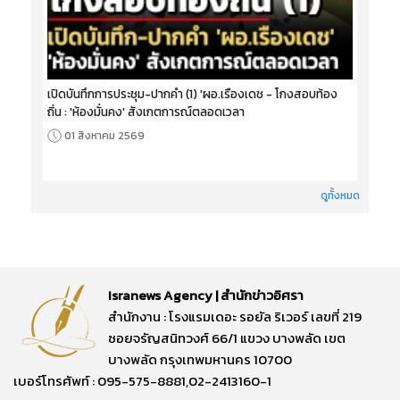
เปิดบันทึกการประชุม-ปากคำ (1) 'ผอ.เรืองเดช - โกงสอบท้อง
ถิ่น : 'ห้องมั่นคง' สังเกตการณ์ตลอดเวลา
01 สิงหาคม 2569
ดูทั้งหมด
Isranews Agency | สำนักข่าวอิศรา
สำนักงาน : โรงแรมเดอะ รอยัล ริเวอร์ เลขที่ 219
ซอยจรัญสนิทวงศ์ 66/1 แขวง บางพลัด เขต
บางพลัด กรุงเทพมหานคร 10700
เบอร์โทรศัพท์ : 095-575-8881,02-2413160-1