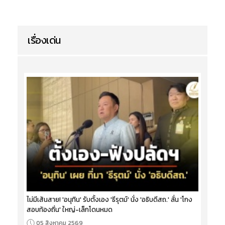
เรื่องเด่น
ไม่มีเส้นสาย! 'อนุทิน' รับตั้งเอง 'ธีรุตม์' นั่ง 'อธิบดีสถ.' ลั่น 'โกง
สอบท้องถิ่น' ใหญ่-เล็กโดนหมด
05 สิงหาคม 2569