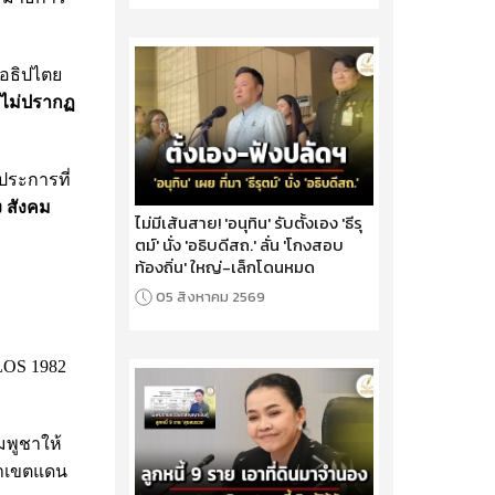
ดอธิปไตย
 ไม่ปรากฏ
ประการที่
ง สังคม
ไม่มีเส้นสาย! 'อนุทิน' รับตั้งเอง 'ธีรุ
ตม์' นั่ง 'อธิบดีสถ.' ลั่น 'โกงสอบ
ท้องถิ่น' ใหญ่-เล็กโดนหมด
05 สิงหาคม 2569
LOS 1982
มพูชาให้
รจาเขตแดน