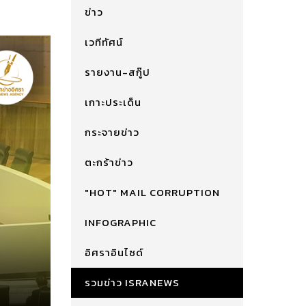
ข่าว
เวทีทัศน์
รายงาน-สกู๊ป
เกาะประเด็น
กระจายข่าว
ตะกร้าข่าว
"HOT" MAIL CORRUPTION
INFOGRAPHIC
อิศราอินไซด์
รวมข่าว ISRANEWS