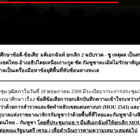
ึกษาข้อดี-ข้อเสีย' มติเอกฉันท์ ยกเลิก 2 ฉบับรวด - ชู เหตุผล เป็
ตไทย-อ้างอธิปไตยเหนือเกาะกูด ซัด กัมพูชาละเมิดไม่รักษาสัญญ
เป็นเครื่องมือหาข้อยุติพื้นที่ทับซ้อนทางทะเล
ชุมวุฒิสภาในวันที่ 18 พฤษภาคม 2569 มีระเบียบวาระการประชุมเร
รณาศึกษา เรื่อง
ข้อดีข้อเสียการยกเลิกบันทึกความเข้าใจระหว่าง
ว่าด้วยการสำรวจและจัดทำหลักเขตแดนทางบก (MOU 2543) และบ
ลแห่งราชอาณาจักรกัมพูชาว่าด้วยพื้นที่ที่ไทยและกัมพูชาอ้างส
ดนไทย – กัมพูชา
โดยที่ประชุมกมธ.ฯ มีมติเอกฉันท์ให้ยกเลิก MO
นอต่อคณะรัฐมนตรี (ครม.) เพื่อดำเนินการตามความเหมาะสมต่อไป