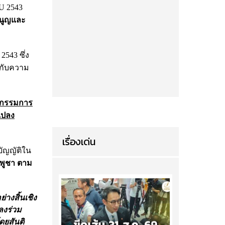
OU 2543
มนูญและ
2543 ซึ่ง
ยวกับความ
ะกรรมการ
แปลง
เรื่องเด่น
บัญญัติใน
พูชา ตาม
างสิ้นเชิง
ลงร่วม
ดยสันติ