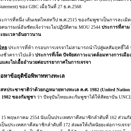
tement) ของ GBC เมื่อวันที่ 27 ธ.ค.2568
ระการที่หนึ่ง เส้นเขตไหล่ทวีป พ.ศ.2515 ของกัมพูชาเป็นการละเมิ
จตนารมณ์อันชัดแจ้งว่าจะไม่ปฏิบัติตาม MOU 2544
ประการที่สาม
ระยะเวลาอันยาวนาน
งไทย
ประการที่ห้า กรอบการเจรจาไม่สามารถนำไปสู่ผลสัมฤทธิ์ได้ 
ลงชั่วคราวไปแล้ว
ประการที่เจ็ด ปัจจัยสภาวะแวดล้อมทางการเมือ
ลบและไม่เอื้ออำนวยต่อบรรยากาศในการเจรจา
มือหาข้อยุติข้อพิพาททางทะเล
าสหประชาชาติว่าด้วยกฎหมายทางทะเล ค.ศ. 1982 (United Nation
S 1982 ของกัมพูชา
ว่า ปัจจุบันไทยและกัมพูชาได้ให้สัตยาบัน UNC
่ 15 พฤษภาคม 2554 นับเป็นประเทศภาคีสมาชิกลำดับที่ 162 ส่วนกั
นับเป็นประเทศภาคีสมาชิกลำดับที่ 172 ส่งผลให้เกิดนัยยะต่อการเจ