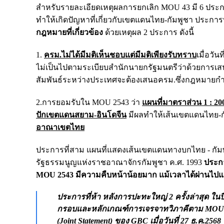
สำหรับรายละเอียดเหตุผลการยกเลิก MOU 43 มี 6 ประการ 
ทำให้เกิดปัญหาที่เกี่ยวกับเขตแดนไทย-กัมพูชา ประกา
กฎหมายที่เกี่ยวข้อง
ด้วยเหตุผล 2 ประการ ดังนี้
1.
ครม.ไม่ได้มีมติเห็นชอบแต่มีมติเพียงรับทราบ
เมื่อวัน
ไม่เป็นไปตามระเบียบสำนักนายกรัฐมนตรีว่าด้วยการเสนอเรื
สัมพันธ์ระหว่างประเทศจะต้องเสนอครม.ซึ่งกฎหมาย
2.การยอมรับใน MOU 2543 ว่า
แผนที่มาตราส่วน 1 : 20
ปักเขตแดนสยาม-อินโดจีน
มีผลทำให้เส้นเขตแดนไทย-กั
อาณาเขตไทย
ประการที่สาม แผนที่แสดงเส้นเขตแดนทางบกไทย - กัมพู
รัฐธรรมนูญแห่งราชอาณาจักรกัมพูชา ค.ศ. 1993
ประก
MOU 2543 มีความคืบหน้าน้อยมาก แม้เวลาได้ผ่านไปแล้
ประการที่ห้า หลังการปะทะใหญ่ 2 ครั้งล่าสุด ใน
กรอบและหลักเกณฑ์การเจรจาทวิภาคีตาม MOU 25
(Joint Statement) ของ GBC เมื่อวันที่ 27 ธ.ค.25