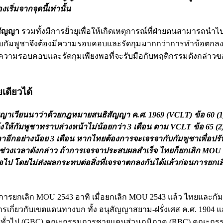
่มจากจุดนี้เท่านั้น
าสัญญา
รวมทั้งมีการยั่วยุเพื่อให้เกิดเหตุการณ์ที่ฝ่ายตนสามารถนำไ
บกัมพูชาจึงต้องมีความรอบคอบและรัดกุมมากกว่าการทำข้อตกลง
ไม่มีความรอบคอบและรัดกุมเพียงพอที่จะรับมือกับพฤติกรรมดังกล่าว
เดียวได้
เวียนนาว่าด้วยกฎหมายสนธิสัญญา ค.ศ. 1969 (VCLT) ข้อ 60 (1)
งให้กัมพูชาทราบล่วงหน้าไม่น้อยกว่า 3 เดือน ตาม VCLT ข้อ 65 (2)
าอีกอย่างน้อย 3 เดือน หากไทยต้องการจะเจรจากับกัมพูชาเพื่อปรั
่วงเวลาดังกล่าว ถ้าการเจรจาประสบผลสำเร็จ ไทยก็ยกเลิก MOU 2
อไป โดยไม่ส่งผลกระทบต่อสิ่งที่เจรจาตกลงกันได้แล้วก่อนการยก
ยกเลิก MOU 2543 อาทิ เมื่อยกเลิก MOU 2543 แล้ว ไทยและกัม
รเกี่ยวกับเขตแดนทางบก ทั้ง อนุสัญญาสยาม-ฝรั่งเศส ค.ศ. 1904 แ
นทั่วไป (GBC) คณะกรรมการชายแดนส่วนภูมิภาค (RBC) คณะกร