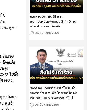
ปใช้
ก.กลาง ขีดเส้น 31 ส.ค.
ส่งก.จังหวัดเพิกถอน 3,440 คน
กับ
เอี่ยวโกงสอบท้องถิ่น
ของกัมพูชา
06 สิงหาคม 2569
 ไทยจึง
 โดยเมื่อ
บปรุง
543 ไปซึ่ง
เลิก MOU
‘องค์คณะวินิจฉัยฯ’สั่งไม่รับคำ
ร้อง‘อดีต สส.เพื่อไทย’ขอรื้อคดี
พูชายังคง
เรียกสินบน 5 ล.พิจารณาใหม่
ละ สนธิ
06 สิงหาคม 2569
รมาธิการ