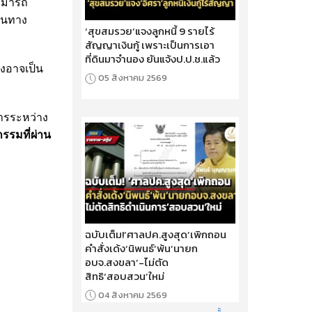
สามารถ
แดนทาง
‘สุขสมรวย’แจงลูกหนี้ 9 รายไร้
สัญญาเงินกู้ เพราะเป็นการเอา
ที่ดินมาจำนอง ยันแจ้งป.ป.ช.แล้ว
ึงอาจเป็น
05 สิงหาคม 2569
ารระหว่าง
รรมที่ผ่าน
ฉบับเต็ม!‘ศาลปค.สูงสุด’เพิกถอน
คำสั่งเด้ง‘นิพนธ์’พ้น‘นายก
อบจ.สงขลา’-ไม่ตัด
สิทธิ‘สอบสวน’ใหม่
04 สิงหาคม 2569