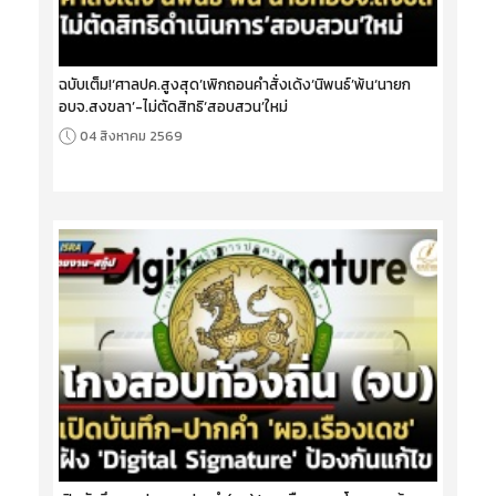
ฉบับเต็ม!‘ศาลปค.สูงสุด’เพิกถอนคำสั่งเด้ง‘นิพนธ์’พ้น‘นายก
อบจ.สงขลา’-ไม่ตัดสิทธิ‘สอบสวน’ใหม่
04 สิงหาคม 2569