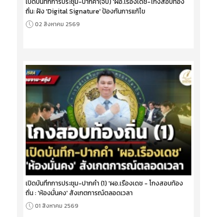
เปิดบันทึกการประชุม-ปากคำ(จบ) 'ผอ.เรืองเดช-โกงสอบท้อง
ถิ่น: ฝัง 'Digital Signature' ป้องกันการแก้ไข
02 สิงหาคม 2569
เปิดบันทึกการประชุม-ปากคำ (1) 'ผอ.เรืองเดช - โกงสอบท้อง
ถิ่น : 'ห้องมั่นคง' สังเกตการณ์ตลอดเวลา
01 สิงหาคม 2569