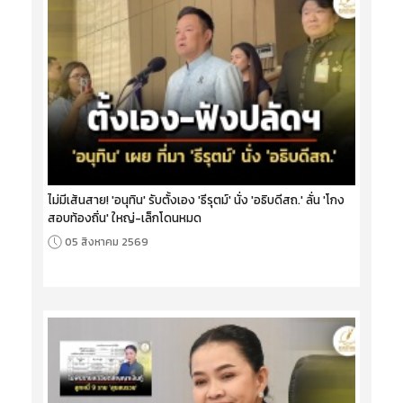
ไม่มีเส้นสาย! 'อนุทิน' รับตั้งเอง 'ธีรุตม์' นั่ง 'อธิบดีสถ.' ลั่น 'โกง
สอบท้องถิ่น' ใหญ่-เล็กโดนหมด
05 สิงหาคม 2569