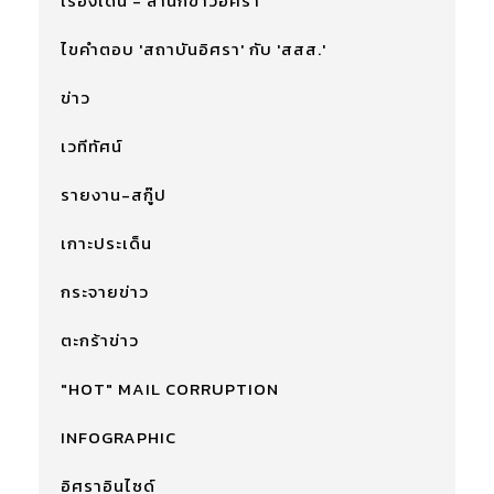
เรื่องเด่น - สำนักข่าวอิศรา
ไขคำตอบ 'สถาบันอิศรา' กับ 'สสส.'
ข่าว
เวทีทัศน์
รายงาน-สกู๊ป
เกาะประเด็น
กระจายข่าว
ตะกร้าข่าว
"HOT" MAIL CORRUPTION
INFOGRAPHIC
อิศราอินไซด์