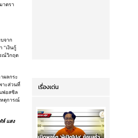
ญ มาตรา
ะทบจาก
"เงินกู้
รณ์วิกฤต
ญหาผลกระ
าะส่วนที่
เรื่องเด่น
านฟอสซิล
หตุการณ์
ฬห์ แสง