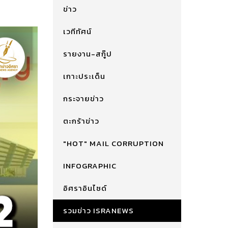
ข่าว
เวทีทัศน์
รายงาน-สกู๊ป
เกาะประเด็น
กระจายข่าว
ตะกร้าข่าว
"HOT" MAIL CORRUPTION
INFOGRAPHIC
อิศราอินไซด์
รวมข่าว ISRANEWS