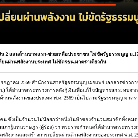
กู้เงิน 2 แสนล้านบาทแรก-ช่วยเหลือประชาชน ไม่ขัดรัฐธรรมนูญ ม.
เปลี่ยนผ่านพลังงานประเทศ ไม่ขัดรธน.มาตราเดียวกัน
 9 กรกฎาคม 2569 สำนักงานศาลรัฐธรรมนูญ เผยแพร่ เอกสารข่าวก
ร.ก.) ให้อำนาจกระทรวงการคลังกู้เงินเพื่อแก้ไขปัญหาผลกระทบจาก
นด้านพลังงานของประเทศ พ.ศ. 2569 เป็นไปตามรัฐธรรมนูญ มาตร
น ซึ่งเป็นจำนวนไม่น้อยกว่าหนึ่งในห้าของจำนวนสมาชิกทั้งหมดเท่า
สภาผู้แทนราษฎร (ผู้ร้อง) ว่า พระราชกำหนดให้อำนาจกระทรวงกา
ลังงานและสร้างการเปลี่ยนผ่านด้านพลังงานของประเทศ พ.ศ. 256