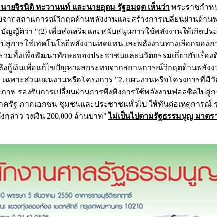
นายจิรนิติ หะวานนท์ และนายอุดม รัฐอมฤต เห็นว่า
พระราชกำหน
บจากสถานการณ์วิกฤตด้านพลังงานและสร้างการเปลี่ยนผ่านด้านพ
ัญญัติว่า "(2) เพื่อส่งเสริมและสนับสนุนการใช้พลังงานให้เกิดปร
ิลไปสู่การใช้เทคโนโลยีพลังงานทดแทนและพลังงานทางเลือกของภ
วมทั้งเพื่อพัฒนาทักษะของประชาชนและนวัตกรรมเกี่ยวกับเรื่องด
กู้เงินเพื่อแก้ไขปัญหาผลกระทบจากสถานการณ์วิกฤตด้านพลัง
9 เฉพาะส่วนแผนงานหรือโครงการ "2. แผนงานหรือโครงการที่มีวั
ธิภาพ รองรับการเปลี่ยนผ่านการพึ่งพิงการใช้พลังงานฟอสซิลไปสู่ก
ัฐ ภาคเอกชน ชุมชนและประชาชนทั่วไป ให้ทันต่อเหตุการณ์ รวม
งกล่าว วงเงิน 200,000 ล้านบาท"
ไม่เป็นไปตามรัฐธรรมนูญ มาตร