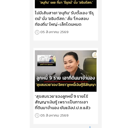
ไม่มีเส้นสาย! 'อนุทิน' รับตั้งเอง 'ธีรุ
ตม์' นั่ง 'อธิบดีสถ.' ลั่น 'โกงสอบ
ท้องถิ่น' ใหญ่-เล็กโดนหมด
05 สิงหาคม 2569
‘สุขสมรวย’แจงลูกหนี้ 9 รายไร้
สัญญาเงินกู้ เพราะเป็นการเอา
ที่ดินมาจำนอง ยันแจ้งป.ป.ช.แล้ว
05 สิงหาคม 2569