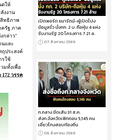
ดให้
ลังงาน
เปิดพอร์ต ธนารัตน์-ผู้เปิดโปง
ะสิทธิภาพ
ข้อมูลรั่ว นั่งกก. 2 บ. ถือหุ้น 4 แห่ง
าครัฐ ภาค
รับงานรัฐ 20 โครงการ 7.21 ล.
ังกล่าว"
07 สิงหาคม 2569
งานและ
ตถุประสงค์
ารใช้
ทั้งเพื่อ
า 172 วรรค
ก.กลาง ขีดเส้น 31 ส.ค.
ส่งก.จังหวัดเพิกถอน 5,145 คน
เอี่ยวโกงสอบท้องถิ่น
06 สิงหาคม 2569