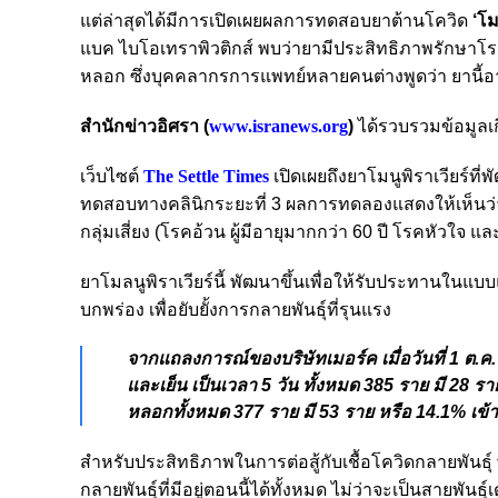
แต่ล่าสุดได้มีการเปิดเผยผลการทดสอบยาต้านโควิด
‘โม
แบค ไบโอเทราพิวติกส์ พบว่ายามีประสิทธิภาพรักษาโรคโค
หลอก ซึ่งบุคคลากรการแพทย์หลายคนต่างพูดว่า ยานี้อ
สำนักข่าวอิศรา (
www.isranews.org
)
ได้รวบรวมข้อมูลเกี่
เว็บไซต์
The Settle Times
เปิดเผยถึงยาโมนูพิราเวียร์ที
ทดสอบทางคลินิกระยะที่ 3 ผลการทดลองแสดงให้เห็นว่า ย
กลุ่มเสี่ยง (โรคอ้วน ผู้มีอายุมากกว่า 60 ปี โรคหัวใจ
ยาโมลนูพิราเวียร์นี้ พัฒนาขึ้นเพื่อให้รับประทานในแบ
บกพร่อง เพื่อยับยั้งการกลายพันธุ์ที่รุนแรง
จากแถลงการณ์ของบริษัทเมอร์ค เมื่อวันที่ 1 ต.ค. พ
และเย็น เป็นเวลา 5 วัน ทั้งหมด 385 ราย มี 28 ราย
หลอกทั้งหมด 377 ราย มี 53 ราย หรือ 14.1% เข้า
สำหรับประสิทธิภาพในการต่อสู้กับเชื้อโควิดกลายพันธ
กลายพันธุ์ที่มีอยู่ตอนนี้ได้ทั้งหมด ไม่ว่าจะเป็นสายพันธุ