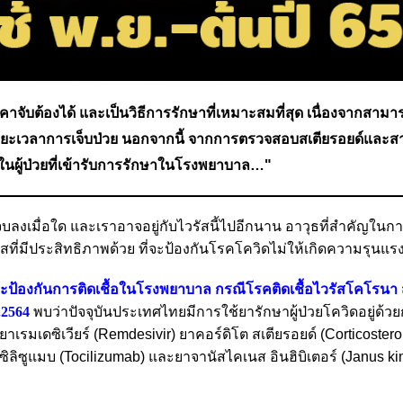
คาจับต้องได้ และเป็นวิธีการรักษาที่เหมาะสมที่สุด เนื่องจากสาม
ยะเวลาการเจ็บป่วย นอกจากนี้ จากการตรวจสอบสเตียรอยด์และสา
ิตในผู้ป่วยที่เข้ารับการรักษาในโรงพยาบาล…"
งเมื่อใด และเราอาจอยู่กับไวรัสนี้ไปอีกนาน อาวุธที่สำคัญในการต
รัสที่มีประสิทธิภาพด้วย ที่จะป้องกันโรคโควิดไม่ให้เกิดความรุนแร
และป้องกันการติดเชื้อในโรงพยาบาล กรณีโรคติดเชื้อไวรัสโคโรนา
.2564
พบว่าปัจจุบันประเทศไทยมีการใช้ยารักษาผู้ป่วยโควิดอยู่ด้ว
 ยาเรมเดซิเวียร์ (Remdesivir) ยาคอร์ดิโต สเตียรอยด์ (Corticostero
โทซิลิซูแมบ (Tocilizumab) และยาจานัสไคเนส อินฮิบิเตอร์ (Janus k