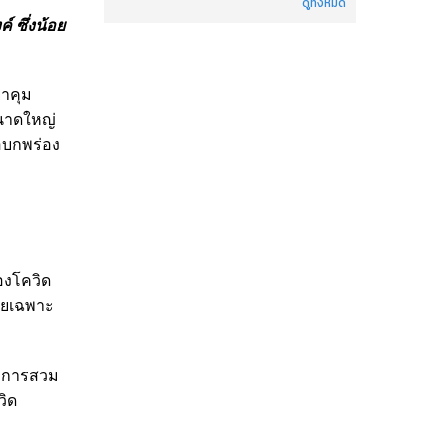
ดูทั้งหมด
์ ซึ่งน้อย
ยาคุม
ีขนาดใหญ่
อบกพร่อง
องโควิด
ดยเฉพาะ
น การสวม
วิด