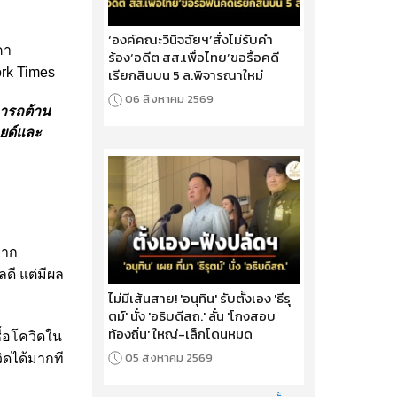
‘องค์คณะวินิจฉัยฯ’สั่งไม่รับคำ
คา
ร้อง‘อดีต สส.เพื่อไทย’ขอรื้อคดี
rk Times
เรียกสินบน 5 ล.พิจารณาใหม่
06 สิงหาคม 2569
มารถต้าน
ยด์และ
จาก
ดี แต่มีผล
ไม่มีเส้นสาย! 'อนุทิน' รับตั้งเอง 'ธีรุ
ตม์' นั่ง 'อธิบดีสถ.' ลั่น 'โกงสอบ
ท้องถิ่น' ใหญ่-เล็กโดนหมด
้อโควิดใน
05 สิงหาคม 2569
วิดได้มากที