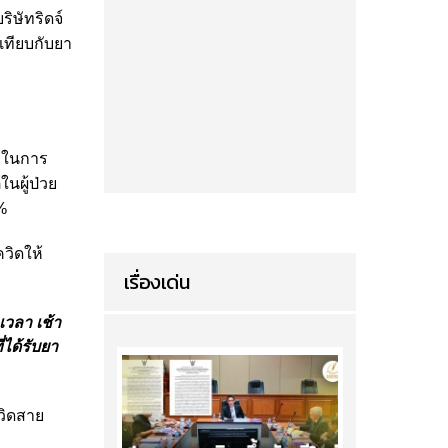
ิษัทริดจ์
เทียบกับยา
า ในการ
นผู้ป่วย
%
วิดให้
เรื่องเด่น
เวลา เช้า
่ได้รับยา
วิดสาย