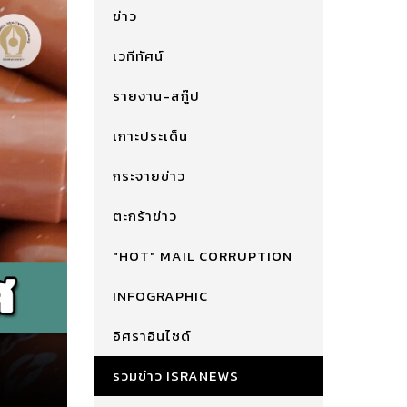
ข่าว
เวทีทัศน์
รายงาน-สกู๊ป
เกาะประเด็น
กระจายข่าว
ตะกร้าข่าว
"HOT" MAIL CORRUPTION
INFOGRAPHIC
อิศราอินไซด์
รวมข่าว ISRANEWS