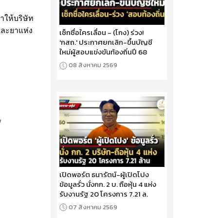
ำให้บริษัท
และยาแห่ง
เช็กชื่อใครเลื่อน - (โกง) ร่วง!
'กสถ.' ประกาศยกเลิก-ขึ้นบัญชี
ใหม่ผู้สอบแข่งขันท้องถิ่นปี 68
08 สิงหาคม 2569
เปิดพอร์ต ธนารัตน์-ผู้เปิดโปง
ข้อมูลรั่ว นั่งกก. 2 บ. ถือหุ้น 4 แห่ง
รับงานรัฐ 20 โครงการ 7.21 ล.
07 สิงหาคม 2569