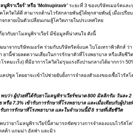
ลนูพิราเวียร์’ หรือ ‘Molnupiravir’
ระยะที่ 3 ของบริษัทเมอร์คและบร
วิดได้ดี สามารถต้านไวรัสกลายพันธุ์ได้ทุกสายพันธุ์ เมื่อเปรียบ
าจกลายเป็นตัวเปลี่ยนเกมสู้โควิดภายในประเทศไทย
ยวกับยาโมลนูพิราเวียร์ มีข้อมูลที่น่าสนใจ ดังนี้
่พัฒนาจากบริษัทเมอร์ค ร่วมกับบริษัทริดจ์แบค ไบโอเทราพิวติกส์ ว่
านี้ช่วยลดความเสี่ยงในการรักษาตัวที่โรงพยาบาล หรือเสียชีวิตใ
 และโรคมะเร็ง) ที่มีอาการโควิดไม่รุนแรงถึงปานกลางได้มากกว่า 50
บแคปซูล โดยยาจะเข้าไปช่วยยับยั้งการจำลองตัวเองของเชื้อไวรัสโค
บว่า ผู้ป่วยที่ได้รับยาโมลนูพิราเวียร์ขนาด 800 มิลลิกรัม วันละ 2 
 หรือ 7.3% เข้ารับการรักษาที่โรงพยาบาล และเมื่อเทียบกับผู้ป่วยที
รับการรักษาที่โรงพยาบาล และในจำนวนนี้มี 8 รายที่เสียชีวิต
ุ์ พบว่ายาโมลนูพิราเวียร์นี้สามารถขัดขวางการจำลองแบบไวรัสโค
์เดลต้า แกมม่า อัลฟ่า และมิว