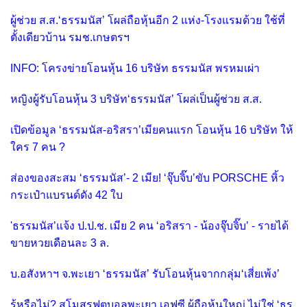
ผู้ช่วย ส.ส.‘ธรรมนัส’ โผล่ถือหุ้นอีก 2 แห่ง-โรงแรมด้วย ใช้ที่
ตั้งเดียวบ้าน รมช.เกษตรฯ
INFO: โครงข่ายโอนหุ้น 16 บริษัท ธรรมนัส พรหมเผ่า
หญิงผู้รับโอนหุ้น 3 บริษัท‘ธรรมนัส’ โผล่เป็นผู้ช่วย ส.ส.
เปิดข้อมูล ‘ธรรมนัส-อริสรา’เมียคนแรก โอนหุ้น 16 บริษัท ให้
ใคร 7 คน ?
ส่องของสะสม ‘ธรรมนัส’- 2 เมีย! ‘จุ๊บจิ๊บ’ขับ PORSCHE หิ้ว
กระเป๋าแบรนด์ดัง 42 ใบ
'ธรรมนัส’แจ้ง ป.ป.ช. เมีย 2 คน ‘อริสรา - น้องจุ๊บจิ๊บ’ - รายได้
ขายหวยเดือนละ 3 ล.
บ.อสังหาฯ จ.พะเยา ‘ธรรมนัส’ รับโอนหุ้นจากกลุ่ม‘เสี่ยเพ้ง’
รู้หรือไม่? สโมสรฟุตบอลพะเยา เอฟซี ผู้ถือหุ้นใหญ่ ไม่ใช่ ‘ธร