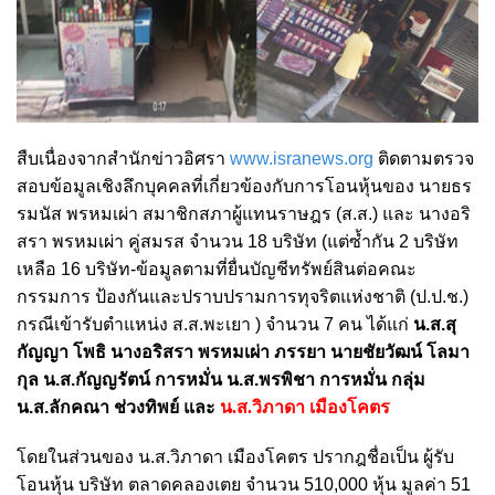
สืบเนื่องจากสำนักข่าวอิศรา
www.isranews.org
ติดตามตรวจ
สอบข้อมูลเชิงลึกบุคคลที่เกี่ยวข้องกับการโอนหุ้นของ นายธร
รมนัส พรหมเผ่า สมาชิกสภาผู้แทนราษฎร (ส.ส.) และ นางอริ
สรา พรหมเผ่า คู่สมรส จำนวน 18 บริษัท (แต่ซ้ำกัน 2 บริษัท
เหลือ 16 บริษัท-ข้อมูลตามที่ยื่นบัญชีทรัพย์สินต่อคณะ
กรรมการ ป้องกันและปราบปรามการทุจริตแห่งชาติ (ป.ป.ช.)
กรณีเข้ารับตำแหน่ง ส.ส.พะเยา ) จำนวน 7 คน ได้แก่
น.ส.สุ
กัญญา โพธิ นางอริสรา พรหมเผ่า ภรรยา นายชัยวัฒน์ โลมา
กุล น.ส.กัญญรัตน์ การหมั่น น.ส.พรพิชา การหมั่น กลุ่ม
น.ส.ลักคณา ช่วงทิพย์ และ
น.ส.วิภาดา เมืองโคตร
โดยในส่วนของ น.ส.วิภาดา เมืองโคตร ปรากฎชื่อเป็น ผู้รับ
โอนหุ้น บริษัท ตลาดคลองเตย จำนวน 510,000 หุ้น มูลค่า 51