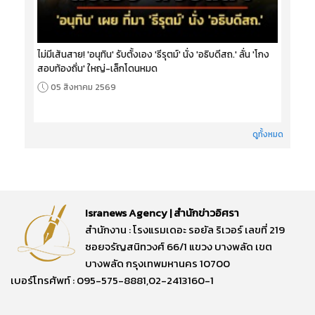
ไม่มีเส้นสาย! 'อนุทิน' รับตั้งเอง 'ธีรุตม์' นั่ง 'อธิบดีสถ.' ลั่น 'โกง
สอบท้องถิ่น' ใหญ่-เล็กโดนหมด
05 สิงหาคม 2569
ดูทั้งหมด
Isranews Agency | สำนักข่าวอิศรา
สำนักงาน : โรงแรมเดอะ รอยัล ริเวอร์ เลขที่ 219
ซอยจรัญสนิทวงศ์ 66/1 แขวง บางพลัด เขต
บางพลัด กรุงเทพมหานคร 10700
เบอร์โทรศัพท์ : 095-575-8881,02-2413160-1