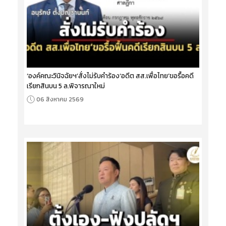
‘องค์คณะวินิจฉัยฯ’สั่งไม่รับคำร้อง‘อดีต สส.เพื่อไทย’ขอรื้อคดี
เรียกสินบน 5 ล.พิจารณาใหม่
06 สิงหาคม 2569