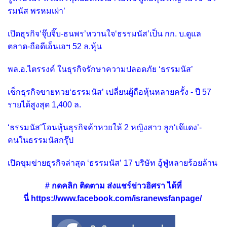
รมนัส พรหมเผ่า’
เปิดธุรกิจ‘จุ๊บจิ๊บ-ธนพร’หวานใจ‘ธรรมนัส’เป็น กก. บ.ดูแล
ตลาด-ถือดีเอ็นเอฯ 52 ล.หุ้น
พล.อ.ไตรรงค์ ในธุรกิจรักษาความปลอดภัย ‘ธรรมนัส’
เช็กธุรกิจขายหวย‘ธรรมนัส’ เปลี่ยนผู้ถือหุ้นหลายครั้ง - ปี 57
รายได้สูงสุด 1,400 ล.
‘ธรรมนัส’โอนหุ้นธุรกิจค้าหวยให้ 2 หญิงสาว ลูก‘เจ๊แดง’-
คนในธรรมนัสกรุ๊ป
เปิดขุมข่ายธุรกิจล่าสุด ‘ธรรมนัส’ 17 บริษัท อู้ฟู่หลายร้อยล้าน
# กดคลิ
ก ติดตาม ส่งแชร์ข่าวอิศรา ได้ที่
นี่
https://www.facebook.com/isranewsfanpage/