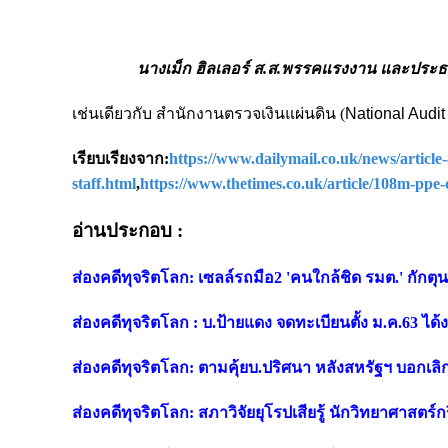
นางเม็ก ฮิลเลอร์ ส.ส.พรรคแรงงาน และปร
เช่นเดียวกับ สำนักงานตรวจเงินแผ่นดิน (
National Audit 
เรียบเรียงจาก:
https://www.dailymail.co.uk/news/articl
staff.html
,
https://www.thetimes.co.uk/article/108m-ppe
อ่านประกอบ :
ส่องคดีทุจริตโลก: เซลล์รถมือ2 'คนใกล้ชิด รมต.' กักตุ
ส่องคดีทุจริตโลก : บ.ป้ายแดง จดทะเบียนตั้ง ม.ค.63 ได
ส่องคดีทุจริตโลก: ตามคุ้ยบ.ปริศนา หลังสหรัฐฯ บอกเลิ
ส่องคดีทุจริตโลก: สภาวิจัยยุโรปเสียรู้ นักวิทยาศาสตร์ก