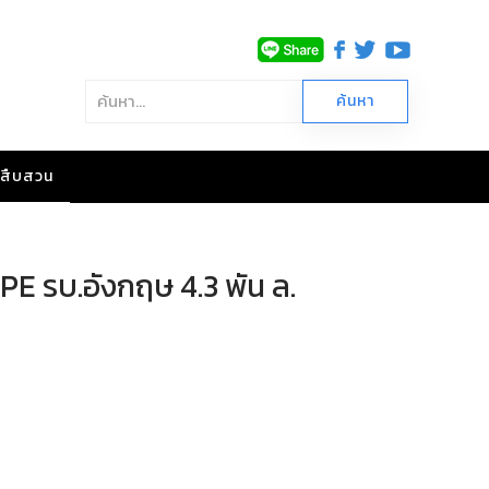
าวสืบสวน
PE รบ.อังกฤษ 4.3 พัน ล.