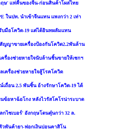
กฤษ' แห่คืนของจีน-ก่อนสินค้าโผล่ไทย
PPE ในปท. นำเข้าจีนแทน แพงกว่า 2 เท่า
รับมือโควิด-19 แต่ได้อินทผลัมแทน
ได้สัญญาขายเครื่องป้องกันโควิด2.2พันล้าน
-เครื่องช่วยหายใจนับล้านชิ้นขายให้เชกฯ
มูลเครื่องช่วยหายใจสู้โรคโควิด
์เถื่อน 2.5 พันชิ้น อ้างรักษาโควิด-19 ได้
นโดนข้อหาฉ้อโกง หลังไวรัสโคโรน่าระบาด
กไซเบอร์' อังกฤษโดนตุ๋นกว่า 32 ล.
 พัวพันค้ายา-ฟอกเงินบ่อนคาสิโน