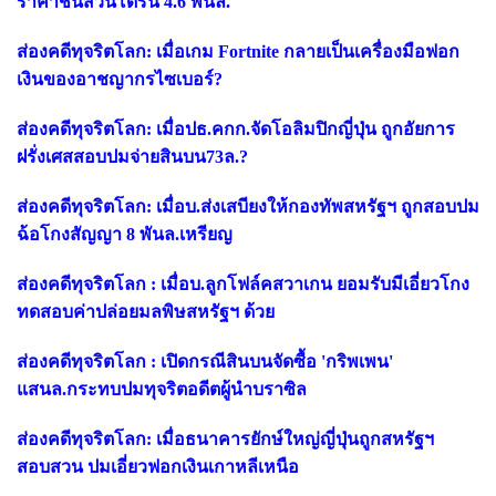
ราคาชิ้นส่วนโดรน 4.6 พันล.
ส่องคดีทุจริตโลก: เมื่อเกม Fortnite กลายเป็นเครื่องมือฟอก
เงินของอาชญากรไซเบอร์?
ส่องคดีทุจริตโลก: เมื่อปธ.คกก.จัดโอลิมปิกญี่ปุ่น ถูกอัยการ
ฝรั่งเศสสอบปมจ่ายสินบน73ล.?
ส่องคดีทุจริตโลก: เมื่อบ.ส่งเสบียงให้กองทัพสหรัฐฯ ถูกสอบปม
ฉ้อโกงสัญญา 8 พันล.เหรียญ
ส่องคดีทุจริตโลก : เมื่อบ.ลูกโฟล์คสวาเกน ยอมรับมีเอี่ยวโกง
ทดสอบค่าปล่อยมลพิษสหรัฐฯ ด้วย
ส่องคดีทุจริตโลก : เปิดกรณีสินบนจัดซื้อ 'กริพเพน'
แสนล.กระทบปมทุจริตอดีตผู้นำบราซิล
ส่องคดีทุจริตโลก: เมื่อธนาคารยักษ์ใหญ่ญี่ปุ่นถูกสหรัฐฯ
สอบสวน ปมเอี่ยวฟอกเงินเกาหลีเหนือ