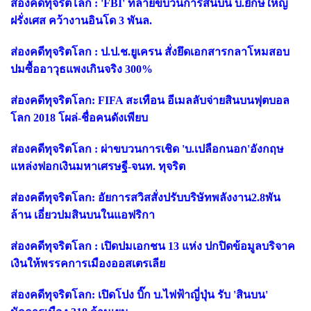
ส่องคดีทุจริตโลก : 'FBI' ทลายขบวนการสินบน บ.ยักษ์ใหญ่
ฝรั่งเศส คว้างานอินโด 3 พันล.
ส่องคดีทุจริตโลก : ป.ป.ช.ยูเครน สั่งยึดเอกสารกลาโหมสอบ
ปมซื้ออาวุธแพงเกินจริง 300%
ส่องคดีทุจริตโลก: FIFA สะเทือน อีเมลลับจ่ายสินบนฟุตบอล
โลก 2018 โผล่-ชื่อคนดังเพียบ
ส่องคดีทุจริตโลก : ผ่าขบวนการเชิด 'บ.เปลือกนอก'อังกฤษ
แหล่งฟอกเงินมหาเศรษฐี-จนท. ทุจริต
ส่องคดีทุจริตโลก: อัยการสวิสสั่งปรับบริษัทพลังงาน2.8พัน
ล้าน เอี่ยวปมสินบนในแอฟริกา
ส่องคดีทุจริตโลก : เปิดปมเอกชน 13 แห่ง ปกปิดข้อมูลบริจาค
เงินให้พรรคการเมืองออสเตรเลีย
ส่องคดีทุจริตโลก: เปิดโปง บิ๊ก บ.ไฟฟ้าญี่ปุ่น รับ 'สินบน'