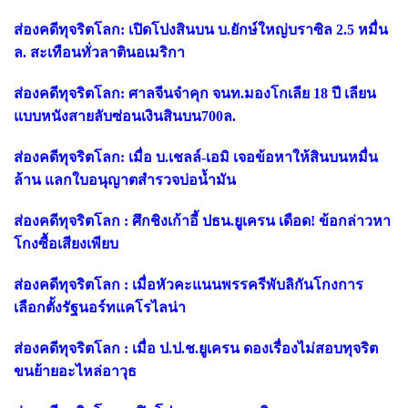
ส่องคดีทุจริตโลก: เปิดโปงสินบน บ.ยักษ์ใหญ่บราซิล 2.5 หมื่น
ล. สะเทือนทั่วลาตินอเมริกา
ส่องคดีทุจริตโลก: ศาลจีนจำคุก จนท.มองโกเลีย 18 ปี เลียน
แบบหนังสายลับซ่อนเงินสินบน700ล.
ส่องคดีทุจริตโลก: เมื่อ บ.เชลล์-เอมิ เจอข้อหาให้สินบนหมื่น
ล้าน แลกใบอนุญาตสำรวจบ่อน้ำมัน
ส่องคดีทุจริตโลก : ศึกชิงเก้าอี้ ปธน.ยูเครน เดือด! ข้อกล่าวหา
โกงซื้อเสียงเพียบ
ส่องคดีทุจริตโลก : เมื่อหัวคะแนนพรรครีพับลิกันโกงการ
เลือกตั้งรัฐนอร์ทแคโรไลน่า
ส่องคดีทุจริตโลก : เมื่อ ป.ป.ช.ยูเครน ดองเรื่องไม่สอบทุจริต
ขนย้ายอะไหล่อาวุธ