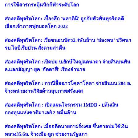
การใช้สารกระตุ้นนักกีฬาระดับโลก
ส่องคดีทุจริตโลก: เบื้องลึก 'พลาตินี' ถูกจับพัวพันทุจริตคดี
เลือกเจ้าภาพฟุตบอลโลก 2022
ส่องคดีทุจริตโลก: เรือขนธนบัตร2.4พันล้าน ‘ล่องหน’ ปริศนา
รบ.ไลบีเรียป่วน สั่งตามล่าคืน
ส่องคดีทุจริตโลก :เปิดปม บ.ยักษ์ใหญ่แคนาดา จ่ายสินบนพัน
ล.แลกสัญญา ยุค 'กัดดาฟี่' เรืองอำนาจ
ส่องคดีทุจริตโลก : กรณีอื้อฉาวโคคาโคลา จ่ายสินบน 284 ล.
จ้างหน่วยงานวิจัยด้านสุขภาพฝรั่งเศส
ส่องคดีทุจริตโลก : เปิดแผนโจรกรรม 1MDB - ปล้นเงิน
กองทุนแห่งชาติมาเลย์ 2 หมื่นล้าน
ส่องคดีทุจริตโลก: เมื่ออดีตนายกฯฝรั่งเศส ขึ้นศาลปมใช้เงิน
หลวง35.6ล. จ้างเมีย-ลูก ช่วยงานรัฐสภา