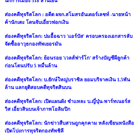
นักการเมือง 318 ล้านเยน
ส่องคดีทุจริตโลก : อดีต ผจก.สโมสรอันเดอร์เลชท์ -นายหน้า
ค้านักเตะ โดนจับเอี่ยวฟอกเงิน
ส่องคดีทุจริตโลก: ปมอื้อฉาว 'แอร์บัส' ครอบครองเอกสารลับ
จัดซื้ออาวุธกองทัพเยอรมัน
ส่องคดีทุจริตโลก: ย้อนรอย 'เวลส์ฟาร์โก' สร้างบัญชีผีลูกค้า
ก่อนโดนปรับ 5 หมื่นล้าน
ส่องคดีทุจริตโลก: บ.ยักษ์ใหญ่บราซิล ยอมบริจาคเงิน 1.5พัน
ล้าน แลกยุติสอบคดีทุจริตสินบน
ส่องคดีทุจริตโลก: เปิดแผนผัง ชำแหละ บ.ญี่ปุ่น-พาร์ทเนอร์ส
วิส เอี่ยวสินบนเจ้าภาพโอลิมปิก
ส่องคดีทุจริตโลก: นักข่าวสืบสวนถูกคุกคาม หลังเขียนหนังสือ
เปิดโปงการทุจริตกองทัพชิลี