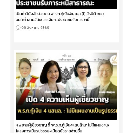
เปิดคำวินิจฉัยส่วนตน พ.ร.ก.กู้เงิน4แสนล.(1) จิรนิติ หะวา
นนท์:ทำลายวินัยการเงินฯ-ประชาชนรับภาระหนี้
09 สิงหาคม 2569
4 พยานผู้เชี่ยวชาญ ชี้ 'พ.ร.ก.กู้เงิน4แสนล้าน' ไม่มีแผนงาน/
โครงการเป็นรูปธรรม-เบียดบังรายจ่ายอื่น