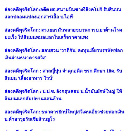
ส่องคดีทุจริตโลก:อดีต ผอ.สนามบินชางงีสิงคโปร์ รับสินบน
แลกปลอมแปลงเอกสารเอื้อ บ.ไอที
ส่องคดีทุจริตโลก: ตร.เยอรมันทลายขบวนการบ.ยาต้านโรค
มะเร็ง ให้สินบนหมอแลกใบเสร็จราคาแพง
ส่องคดีทุจริตโลก: สอบสวน 'วาติกัน' ลงทุนเอี่ยวบรรษัทฟอก
เงินผ่านธนาคารสวิส
ส่องคดีทุจริตโลก : ศาลญี่ปุ่น จำคุกอดีต ขรก.ศึกษา 18ด. รับ
สินบน 'เลี้ยงอาหาร-ไวน์'
ส่องคดีทุจริตโลก : ป.ป.ช. อังกฤษสอบ บ.น้ำมันยักษ์ใหญ่ ให้
สินบนแลกสัมปทานแสนล้าน
ส่องคดีทุจริตโลก: ธนาคารยักษ์ใหญ่สวีเดนเอี่ยวช่วยฟอกเงิน
บ.ค้าอาวุธรัสเซียล้านยูโร