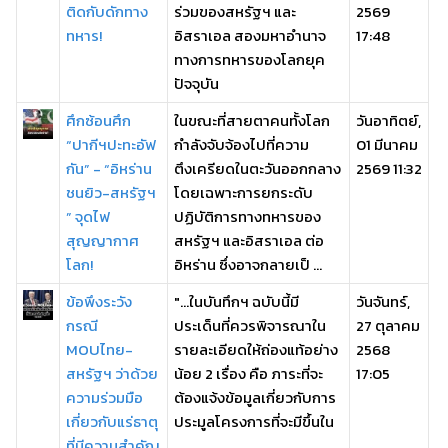
ติดกับดักทาง
ร่วมของสหรัฐฯ และ
2569
ทหาร!
อิสราเอล สองมหาอำนาจ
17:48
ทางการทหารของโลกยุค
ปัจจุบัน
ศึกซ้อนศึก
ในขณะที่สายตาคนทั้งโลก
วันอาทิตย์,
“ปากีฯปะทะอัฟ
กำลังจับจ้องไปที่ความ
01 มีนาคม
กัน” - “อิหร่าน
ตึงเครียดในตะวันออกกลาง
2569 11:32
ชนยิว-สหรัฐฯ
โดยเฉพาะการยกระดับ
” จุดไฟ
ปฏิบัติการทางทหารของ
สุญญากาศ
สหรัฐฯ และอิสราเอล ต่อ
โลก!
อิหร่าน ซึ่งอาจกลายเป็ ...
ข้อพึงระวัง
"...ในบันทึกฯ ฉบับนี้มี
วันจันทร์,
กรณี
ประเด็นที่ควรพิจารณาใน
27 ตุลาคม
MOUไทย-
รายละเอียดให้ถ่องแท้อย่าง
2568
สหรัฐฯ ว่าด้วย
น้อย 2 เรื่อง คือ ภาระที่จะ
17:05
ความร่วมมือ
ต้องแจ้งข้อมูลเกี่ยวกับการ
เกี่ยวกับแร่ธาตุ
ประมูลโครงการที่จะมีขึ้นใน
ที่มีความสำคัญ
...