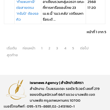
‘กำแพงภาษี’
อาเซียนรวมกลุ่มเจรจา ขณะ
2568
ต่อสายตรง
ที่การหารือของไทย 23
17:20
‘ทรัมป์’ ต้องรอ
เม.ย.นี้ ‘รมว.คลัง’ เตรียมหา
คิว
รือระดั ...
หน้าที่ 1 จาก 5
เริ่มต้น
ก่อนหน้า
1
2
3
4
5
ต่อไป
สุดท้าย
Isranews Agency | สำนักข่าวอิศรา
สำนักงาน : โรงแรมเดอะ รอยัล ริเวอร์ เลขที่ 219
ซอยจรัญสนิทวงศ์ 66/1 แขวง บางพลัด เขต
บางพลัด กรุงเทพมหานคร 10700
เบอร์โทรศัพท์ : 095-575-8881,02-2413160-1