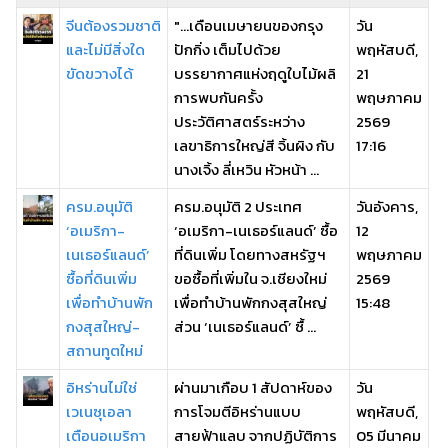
จีนต้องรวมชาติ
"...เดือนเมษายนของกรุง
วัน
และไม่มีสิ่งใด
ปักกิ่ง เต็มไปด้วย
พฤหัสบดี,
ขัดขวางได้
บรรยากาศแห่งฤดูใบไม้ผลิ
21
การพบกันครั้ง
พฤษภาคม
ประวัติศาสตร์ระหว่าง
2569
เลขาธิการใหญ่สี จิ้นผิง กับ
17:16
นางเจิ้ง ลี่เหวิน หัวหน้า ...
ครม.อนุมัติ
ครม.อนุมัติ 2 ประเทศ
วันอังคาร,
‘อเมริกา-
‘อเมริกา-เนเธอร์แลนด์’ ซื้อ
12
เนเธอร์แลนด์’
ที่ดินเพิ่ม โดยทางสหรัฐฯ
พฤษภาคม
ซื้อที่ดินเพิ่ม
ขอซื้อที่เพิ่มใน จ.เชียงใหม่
2569
เพื่อทำบ้านพัก
เพื่อทำบ้านพักกงสุสใหญ่
15:48
กงสุสใหญ่-
ส่วน ‘เนเธอร์แลนด์’ ซื้ ...
สถานทูตใหม่
อิหร่านไม่ใช่
ผ่านมาเกือบ 1 สัปดาห์ของ
วัน
เวเนซุเอลา
การโจมตีอิหร่านแบบ
พฤหัสบดี,
เตือนอเมริกา
สายฟ้าแลบ จากปฏิบัติการ
05 มีนาคม