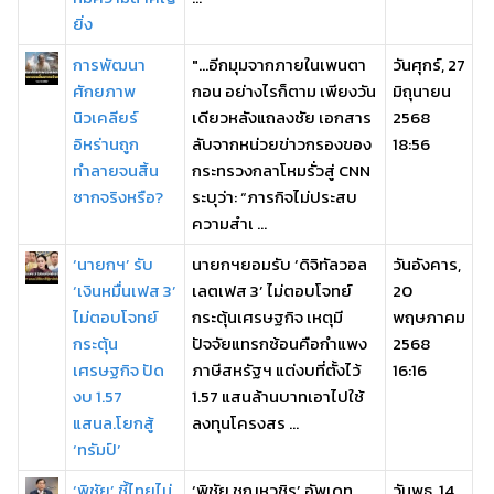
ยิ่ง
การพัฒนา
"...อีกมุมจากภายในเพนตา
วันศุกร์, 27
ศักยภาพ
กอน อย่างไรก็ตาม เพียงวัน
มิถุนายน
นิวเคลียร์
เดียวหลังแถลงชัย เอกสาร
2568
อิหร่านถูก
ลับจากหน่วยข่าวกรองของ
18:56
ทำลายจนสิ้น
กระทรวงกลาโหมรั่วสู่ CNN
ซากจริงหรือ?
ระบุว่า: “ภารกิจไม่ประสบ
ความสำเ ...
‘นายกฯ’ รับ
นายกฯยอมรับ ‘ดิจิทัลวอล
วันอังคาร,
‘เงินหมื่นเฟส 3’
เลตเฟส 3’ ไม่ตอบโจทย์
20
ไม่ตอบโจทย์
กระตุ้นเศรษฐกิจ เหตุมี
พฤษภาคม
กระตุ้น
ปัจจัยแทรกซ้อนคือกำแพง
2568
เศรษฐกิจ ปัด
ภาษีสหรัฐฯ แต่งบที่ตั้งไว้
16:16
งบ 1.57
1.57 แสนล้านบาทเอาไปใช้
แสนล.โยกสู้
ลงทุนโครงสร ...
‘ทรัมป์’
‘พิชัย’ ชี้ไทยไม่
‘พิชัย ชุณหวชิร’ อัพเดท
วันพุธ, 14