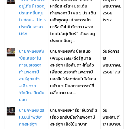
อยู่เทียร์ 1 รอดุ
หารือสหรัฐฯ ประเด็น
พฤษภาคม
ประเทศอื่นคุย
กำแพงภาษี เผย 5 ประเด็น
2568
ไปก่อน - เปิด 5
หลักพูดคุย ส่วนการนัด
15:57
ประเด็นเจรจา
หารือยังไม่ได้เวลา เพราะ
USA
ไทยไม่อยู่เทียร์ 1 ต้องรอดู
ประเทศอื่นคุ ...
นายกฯเผยส่ง
นายกฯเผยส่ง ข้อเสนอ
วันอังคาร,
‘ข้อเสนอ’ ใน
(Proposals) ถึงรัฐบาล
13
การขอเจรจา
สหรัฐฯ เมื่อสัปดาห์ที่แล้ว
พฤษภาคม
กำแพงภาษี
เพื่อขอเจรจากำแพงภาษี
2568 17:31
สหรัฐฯแล้ว
มองจีนได้ลดก่อนไม่ใช่แซง
-เสียดาย
หน้า แต่เป็นสถานการณ์ที่
‘ทักษิณ’วืดบิน
คลี่คลาย ยอ ...
นอก
นายกฯเผย 23
นายกฯเผยหารือ ‘อันวาร์’ 3
วัน
เม.ย.นี้ ‘พิชัย’
เรื่อง ถกรับมือกำแพงภาษี
พฤหัสบดี,
ถกสหรัฐฯ
สหรัฐฯ เล็งใช้บทบาท
17 เมษายน