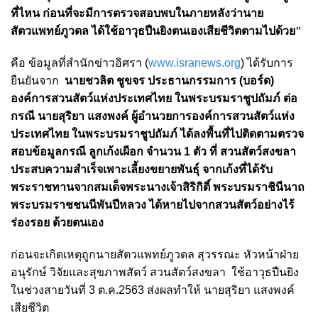
ที่ไหน ก่อนที่จะมีการตรวจสอบพบในภายหลังว่านาย
สัตวแพทย์ภูวดล ได้ใช้อาวุธปืนยิงตนเองเสียชีวิตตามไปด้วย"
คือ ข้อมูลที่สำนักข่าวอิศรา (
www.isranews.org
) ได้รับการ
ยืนยันจาก
นายชวลิต ชูขจร ประธานกรรมการ (บอร์ด)
องค์การสวนสัตว์แห่งประเทศไทย ในพระบรมราชูปถัมภ์ ต่อ
กรณี นายสุริยา แสงพงค์ ผู้อำนวยการองค์การสวนสัตว์แห่ง
ประเทศไทย ในพระบรมราชูปถัมภ์ ได้ลงพื้นที่ไปติดตามตรวจ
สอบข้อมูลกรณี ลูกเก้งเผือก จำนวน 1 ตัว ที่ สวนสัตว์สงขลา
ประสบความสำเร็จเพาะเลี้ยงขยายพันธุ์ จากเก้งที่ได้รับ
พระราชทานจากสมเด็จพระนางเจ้าสิริกิติ์ พระบรมราชินีนาถ
พระบรมราชชนนีพันปีหลวง ได้หายไปจากสวนสัตว์อย่างไร้
ร่องรอย ด้วยตนเอง
ก่อนจะเกิดเหตุถูกนายสัตวแพทย์ภูวดล สุวรรณะ หัวหน้าฝ่าย
อนุรักษ์ วิจัยและสุขภาพสัตว์ สวนสัตว์สงขลา ใช้อาวุธปืนยิง
ในช่วงสายวันที่ 3 ต.ค.2563 ส่งผลทำให้ นายสุริยา แสงพงค์
เสียชีวิต