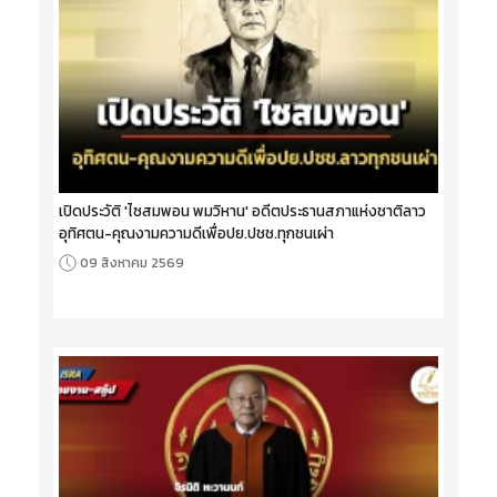
เปิดประวัติ 'ไซสมพอน พมวิหาน' อดีตประธานสภาแห่งชาติลาว
อุทิศตน-คุณงามความดีเพื่อปย.ปชช.ทุกชนเผ่า
09 สิงหาคม 2569