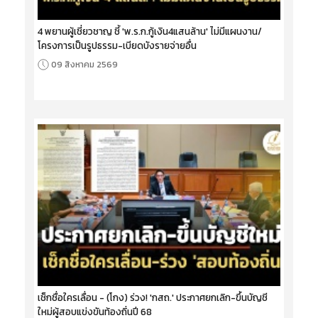
4 พยานผู้เชี่ยวชาญ ชี้ 'พ.ร.ก.กู้เงิน4แสนล้าน' ไม่มีแผนงาน/
โครงการเป็นรูปธรรม-เบียดบังรายจ่ายอื่น
09 สิงหาคม 2569
เช็กชื่อใครเลื่อน - (โกง) ร่วง! 'กสถ.' ประกาศยกเลิก-ขึ้นบัญชี
ใหม่ผู้สอบแข่งขันท้องถิ่นปี 68