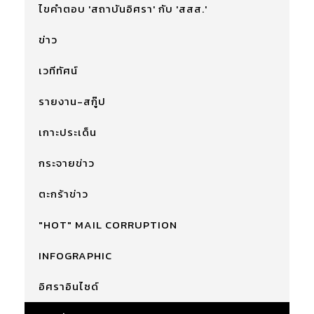
ไขคำตอบ 'สถาบันอิศรา' กับ 'สสส.'
ข่าว
เวทีทัศน์
รายงาน-สกู๊ป
เกาะประเด็น
กระจายข่าว
ตะกร้าข่าว
"HOT" MAIL CORRUPTION
INFOGRAPHIC
อิศราอินไซด์