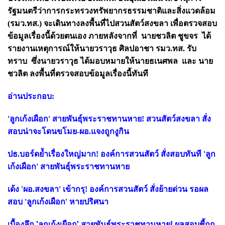
รัฐมนตรีว่าการกระทรวงทรัพยากรธรรมชาติและสิ่งแวดล้อม
(รมว.ทส.) จะเดินทางลงพื้นที่ไปสวนสัตว์สงขลา เพื่อตรวจสอบ
ข้อมูลเรื่องนี้ด้วยตนเอง ภายหลังจากที่
น
ายชวลิต ชูขจร
ได้
รายงานเหตุการณ์ให้นายวราวุธ ศิลปอาชา รมว.ทส. รับ
ทราบ ซึ่งนายวราวุธ ได้มอบหมายให้นายธเนศพล และ
น
าย
ชวลิต
ลงพื้นที่ตรวจสอบข้อมูลเรื่องนี้ทันที
อ่านประกอบ:
'ลูกเก้งเผือก' สายพันธุ์พระราชทานหาย! สวนสัตว์สงขลา สั่ง
สอบน่าจะโดนขโมย-ผอ.แจงถูกงูกิน
ปธ.บอร์ดย้ำเรื่องใหญ่มาก! องค์การสวนสัตว์ สั่งสอบทันที 'ลูก
เก้งเผือก' สายพันธุ์พระราชทานหาย
เด้ง 'ผอ.สงขลา' เข้ากรุ! องค์การสวนสัตว์ สั่งย้ายด่วน รอผล
สอบ 'ลูกเก้งเผือก' หายปริศนา
เบื้องลึก 'ลูกเก้งเผือก' สายพันธุ์พระราชทานหาย! ผลสอบชี้ถูก