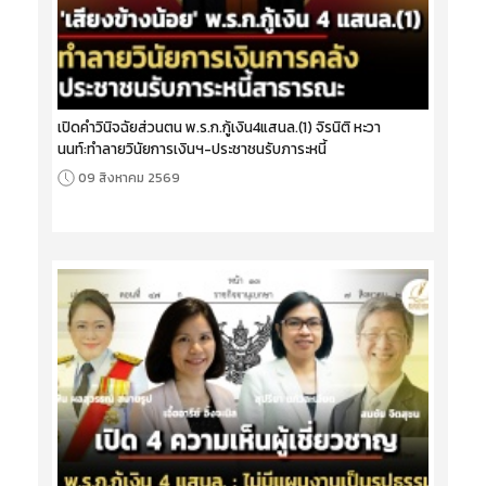
เปิดคำวินิจฉัยส่วนตน พ.ร.ก.กู้เงิน4แสนล.(1) จิรนิติ หะวา
นนท์:ทำลายวินัยการเงินฯ-ประชาชนรับภาระหนี้
09 สิงหาคม 2569