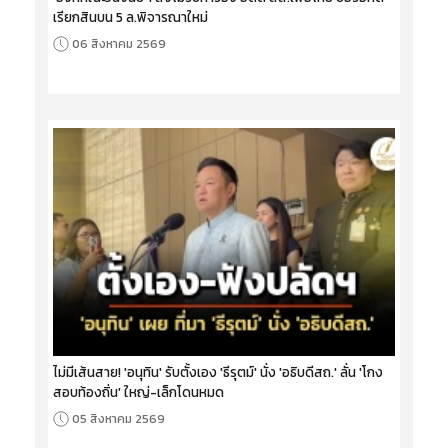
เรียกสินบน 5 ล.พิจารณาใหม่
06 สิงหาคม 2569
ไม่มีเส้นสาย! 'อนุทิน' รับตั้งเอง 'ธีรุตม์' นั่ง 'อธิบดีสถ.' ลั่น 'โกง
สอบท้องถิ่น' ใหญ่-เล็กโดนหมด
05 สิงหาคม 2569