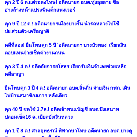
คุก 2 ปี 6 ด.แต่รอลงโทษ! อดีตนายก อบต.ทุ่งลุยลาย ซื้อ
อ่างล้างหน้าแปรงฟันเด็กแพงเวอร์
คุก 9 ปี 12 ด.! อดีตนายกฯเมืองบางริ้น นำรถหลวงไปใช้
ปย.ส่วนตัว-เครือญาติ
คดีที่สอง! ยืนโทษคุก 5 ปี 'อดีตนายกฯ บางบัวทอง' เรียกเงิน
ตอบแทนจ่ายเช็คค่างานถนน
คุก 3 ปี 4 ด.! อดีตอัยการยโสธร เรียกรับเงินจำเลยช่วยเหลือ
คดีอาญา
ยืนโทษคุก 3 ปี 4 ด.! อดีตนายก อบต.ลิ่นถิ่น จ่ายเงิน กฟภ. เดิน
ไฟบ้านสมาชิกสภาฯ หลังเดียว
คุก 40 ปี ชดใช้ 3.7ล.! อดีตเจ้าพนง.บัญชี อบต.บึงเสนาท
ปลอมเช็ค16 ฉ. เบียดบังเงินหลวง
คุก 1 ปี 8 ด.! ศาลอุทธรณ์ พิพากษาโทษ อดีตนายก อบต.บางคู