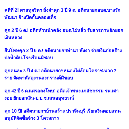
คดีที่ 2! ศาลทุจริตฯ สั่งจำคุก 3 ปี 9 ด. อดีตนายกอบต.บางรัก
พัฒนา จ้างปิดกั้นคลองเท็จ
คุก 2 ปี 6 ด.! อดีตหัวหน้าคลัง อบต.ไผ่หลิ่ว รับสารภาพยักยอก
เงินหลวง
ยืนโทษคุก 2 ปี 6 ด.! อดีตนายกฯท่านา พังงา จ่ายเงินก่อสร้าง
บ่อน้ำดิบ-โรงเรือนมิชอบ
คุกคนละ 3 ปี 4 ด.! อดีตนายกฯหนองไผ่ล้อมโคราช-พวก 2
ราย จัดหาพัสดุงานสงกรานต์มิชอบ
คุก 42 ปี 6 ด.แต่รอลงโทษ! อดีตเจ้าพนง.เภสัชกรรม รพ.เต่า
งอย ยักยอกเงิน-ป.ป.ช.เสนออุทธรณ์
คุก 10 ปี! อดีตนายกฯบ้านสร้าง ปราจีนบุรี เรียกเงินตอบแทน
อนุมัติจัดซื้อจ้าง 3 โครงการ