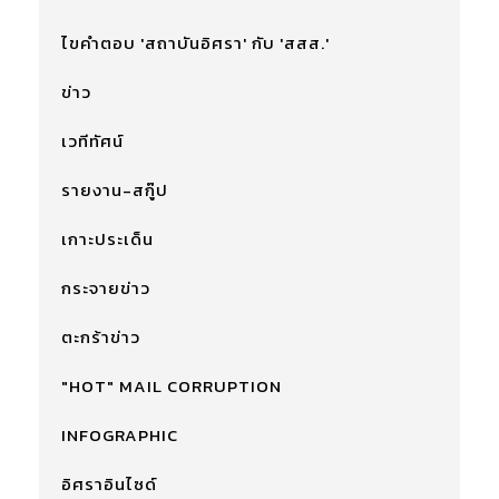
ไขคำตอบ 'สถาบันอิศรา' กับ 'สสส.'
ข่าว
เวทีทัศน์
รายงาน-สกู๊ป
เกาะประเด็น
กระจายข่าว
ตะกร้าข่าว
"HOT" MAIL CORRUPTION
INFOGRAPHIC
อิศราอินไซด์