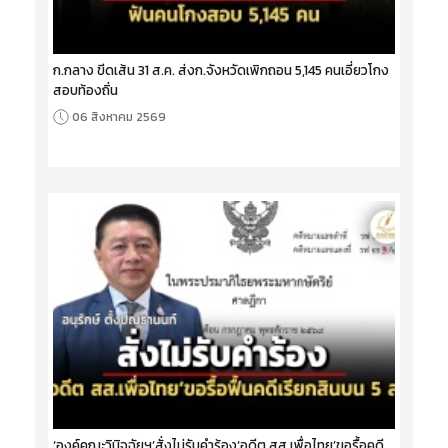
ก.กลาง ขีดเส้น 31 ส.ค. ส่งก.จังหวัดเพิกถอน 5,145 คนเอี่ยวโกง
สอบท้องถิ่น
06 สิงหาคม 2569
‘องค์คณะวินิจฉัยฯ’สั่งไม่รับคำร้อง‘อดีต สส.เพื่อไทย’ขอรื้อคดี