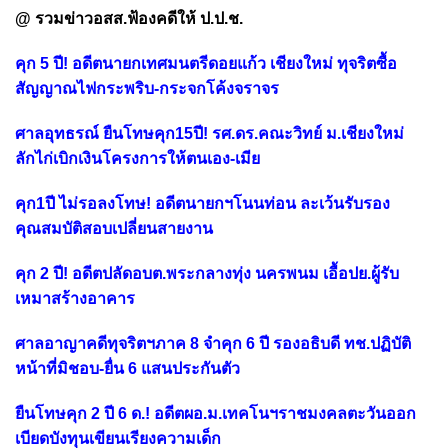
@ รวมข่าวอสส.ฟ้องคดีให้ ป.ป.ช.
คุก 5 ปี! อดีตนายกเทศมนตรีดอยแก้ว เชียงใหม่ ทุจริตซื้อ
สัญญาณไฟกระพริบ-กระจกโค้งจราจร
ศาลอุทธรณ์ ยืนโทษคุก15ปี! รศ.ดร.คณะวิทย์ ม.เชียงใหม่
ลักไก่เบิกเงินโครงการให้ตนเอง-เมีย
คุก1ปี ไม่รอลงโทษ! อดีตนายกฯโนนท่อน ละเว้นรับรอง
คุณสมบัติสอบเปลี่ยนสายงาน
คุก 2 ปี! อดีตปลัดอบต.พระกลางทุ่ง นครพนม เอื้อปย.ผู้รับ
เหมาสร้างอาคาร
ศาลอาญาคดีทุจริตฯภาค 8 จำคุก 6 ปี รองอธิบดี ทช.ปฏิบัติ
หน้าที่มิชอบ-ยื่น 6 แสนประกันตัว
ยืนโทษคุก 2 ปี 6 ด.! อดีตผอ.ม.เทคโนฯราชมงคลตะวันออก
เบียดบังทุนเขียนเรียงความเด็ก