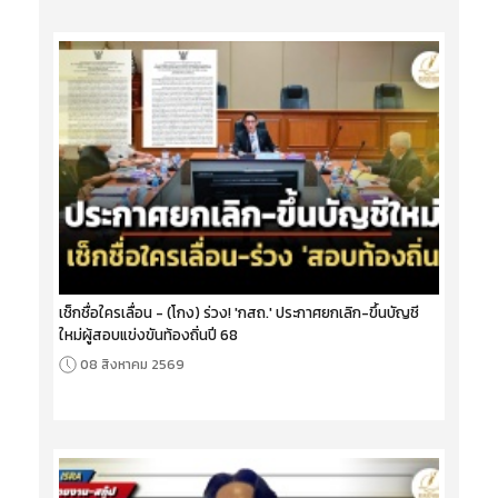
เช็กชื่อใครเลื่อน - (โกง) ร่วง! 'กสถ.' ประกาศยกเลิก-ขึ้นบัญชี
ใหม่ผู้สอบแข่งขันท้องถิ่นปี 68
08 สิงหาคม 2569