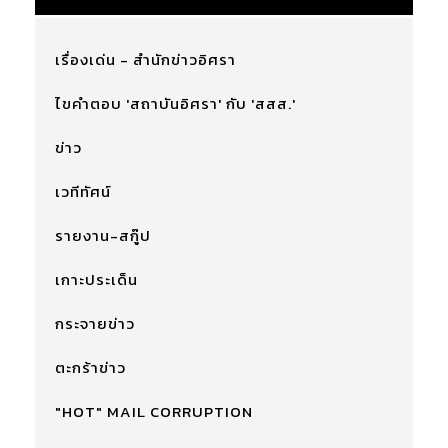
เรื่องเด่น - สำนักข่าวอิศรา
ไขคำตอบ 'สถาบันอิศรา' กับ 'สสส.'
ข่าว
เวทีทัศน์
รายงาน-สกู๊ป
เกาะประเด็น
กระจายข่าว
ตะกร้าข่าว
"HOT" MAIL CORRUPTION