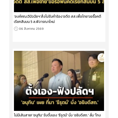
‘องค์คณะวินิจฉัยฯ’สั่งไม่รับคำร้อง‘อดีต สส.เพื่อไทย’ขอรื้อคดี
เรียกสินบน 5 ล.พิจารณาใหม่
06 สิงหาคม 2569
ไม่มีเส้นสาย! 'อนุทิน' รับตั้งเอง 'ธีรุตม์' นั่ง 'อธิบดีสถ.' ลั่น 'โกง