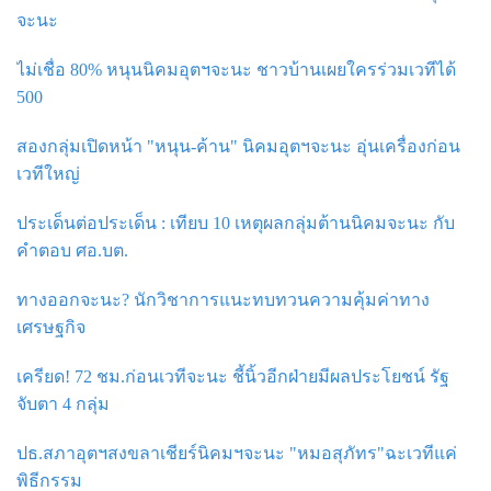
จะนะ
ไม่เชื่อ 80% หนุนนิคมอุตฯจะนะ ชาวบ้านเผยใครร่วมเวทีได้
500
สองกลุ่มเปิดหน้า "หนุน-ค้าน" นิคมอุตฯจะนะ อุ่นเครื่องก่อน
เวทีใหญ่
ประเด็นต่อประเด็น : เทียบ 10 เหตุผลกลุ่มต้านนิคมจะนะ กับ
คำตอบ ศอ.บต.
ทางออกจะนะ? นักวิชาการแนะทบทวนความคุ้มค่าทาง
เศรษฐกิจ
เครียด! 72 ชม.ก่อนเวทีจะนะ ชี้นิ้วอีกฝ่ายมีผลประโยชน์ รัฐ
จับตา 4 กลุ่ม
ปธ.สภาอุตฯสงขลาเชียร์นิคมฯจะนะ "หมอสุภัทร"ฉะเวทีแค่
พิธีกรรม