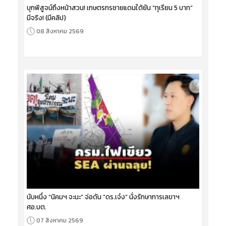
บุกพิสูจน์ถึงหน้าสวน! เกษตรกรชายแดนใต้ยัน “ทุเรียน 5 บาท”
มีจริง! (มีคลิป)
08 สิงหาคม 2569
นับหนึ่ง “นิคมฯ จะนะ” จ่อดัน “ดร.เจ๋ง” นั่งรักษาการเลขาฯ
ศอ.บต.
07 สิงหาคม 2569