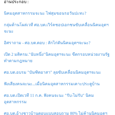
อ่านประกอบ :
นิคมอุตสาหกรรมจะนะ ไฟสุมขอนรอวันปะทะ?
กลุ่มต้านโผล่เวที ศอ.บต.เวิร์คชอปเอกชนขับเคลื่อนนิคมอุตฯ
จะนะ
อิศราถาม - ศอ.บต.ตอบ : ลักไก่ดันนิคมอุตฯจะนะ?
เปิด 2 มติครม."นับหนึ่ง"นิคมอุตฯจะนะ ขีดกรอบหน่วยงานรัฐ
ทำตามกฎหมาย
ศอ.บต.อบรม "บันฑิตอาสา" ลุยขับเคลื่อนนิคมอุตฯจะนะ
ฟังเสียงคนจะนะ...เมื่อนิคมอุตสาหกรรมเคาะประตูบ้าน
ศอ.บต.เปิดเวที 11 ก.ค. ฟังคนจะนะ "รับ-ไม่รับ" นิคม
อุตสาหกรรม
ศอ.บต.อ้างชาวบ้านตอบแบบสอบถาม 80% ไม่ค้านนิคมอุตฯ