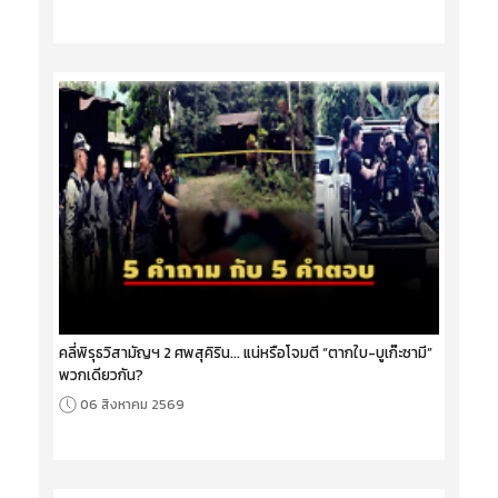
คลี่พิรุธวิสามัญฯ 2 ศพสุคิริน... แน่หรือโจมตี “ตากใบ-บูเก๊ะซามี”
พวกเดียวกัน?
06 สิงหาคม 2569