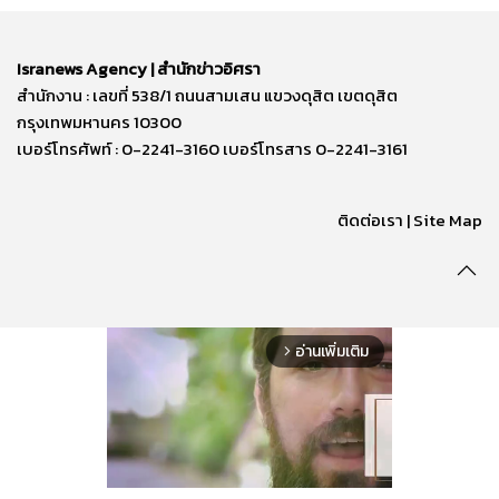
Isranews Agency | สำนักข่าวอิศรา
สำนักงาน : เลขที่ 538/1 ถนนสามเสน แขวงดุสิต เขตดุสิต
กรุงเทพมหานคร 10300
เบอร์โทรศัพท์ : 0-2241-3160 เบอร์โทรสาร 0-2241-3161
ติดต่อเรา | Site Map
อ่านเพิ่มเติม
arrow_forward_ios