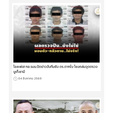
โอละพ่อ! กอ.รมน.ปัดข่าวจับทีมยิง ตร.ตากใบ โยงถล่มจุดตรวจ
บูเก๊ะซามี
04 สิงหาคม 2569