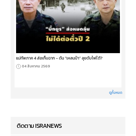
แม่ทัพภาค 4 ส่อเก็บฉาก - ดัน “เหลนป๋า” ลุยดับไฟใต้?
04 สิงหาคม 2569
ดูทั้งหมด
ติดตาม ISRANEWS