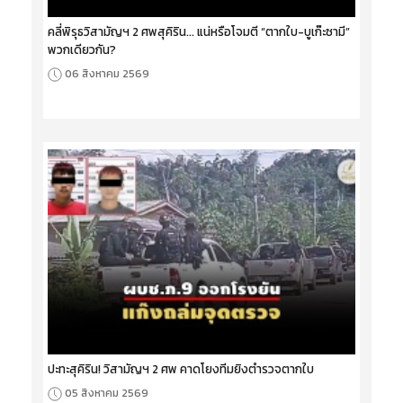
คลี่พิรุธวิสามัญฯ 2 ศพสุคิริน... แน่หรือโจมตี “ตากใบ-บูเก๊ะซามี”
พวกเดียวกัน?
06 สิงหาคม 2569
ปะทะสุคิริน! วิสามัญฯ 2 ศพ คาดโยงทีมยิงตำรวจตากใบ
05 สิงหาคม 2569