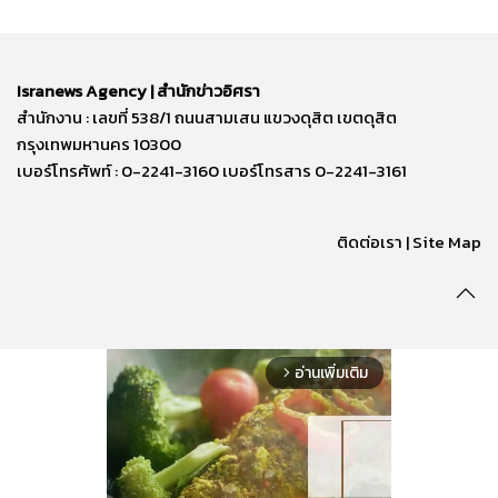
Isranews Agency | สำนักข่าวอิศรา
สำนักงาน : เลขที่ 538/1 ถนนสามเสน แขวงดุสิต เขตดุสิต
กรุงเทพมหานคร 10300
เบอร์โทรศัพท์ : 0-2241-3160 เบอร์โทรสาร 0-2241-3161
ติดต่อเรา | Site Map
อ่านเพิ่มเติม
arrow_forward_ios