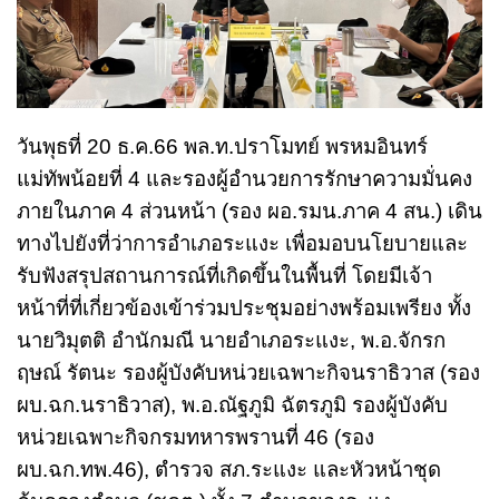
วันพุธที่ 20 ธ.ค.66 พล.ท.ปราโมทย์ พรหมอินทร์
แม่ทัพน้อยที่ 4 และรองผู้อำนวยการรักษาความมั่นคง
ภายในภาค 4 ส่วนหน้า (รอง ผอ.รมน.ภาค 4 สน.) เดิน
ทางไปยังที่ว่าการอำเภอระแงะ เพื่อมอบนโยบายและ
รับฟังสรุปสถานการณ์ที่เกิดขึ้นในพื้นที่ โดยมีเจ้า
หน้าที่ที่เกี่ยวข้องเข้าร่วมประชุมอย่างพร้อมเพรียง ทั้ง
นายวิมุตติ อำนักมณี นายอำเภอระแงะ, พ.อ.จักรก
ฤษณ์ รัตนะ รองผู้บังคับหน่วยเฉพาะกิจนราธิวาส (รอง
ผบ.ฉก.นราธิวาส), พ.อ.ณัฐภูมิ ฉัตรภูมิ รองผู้บังคับ
หน่วยเฉพาะกิจกรมทหารพรานที่ 46 (รอง
ผบ.ฉก.ทพ.46), ตำรวจ สภ.ระแงะ และหัวหน้าชุด