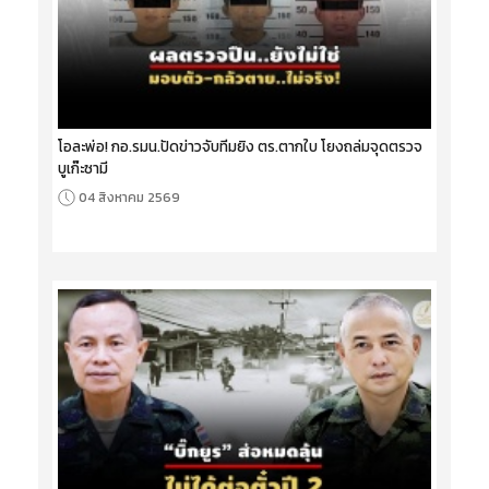
โอละพ่อ! กอ.รมน.ปัดข่าวจับทีมยิง ตร.ตากใบ โยงถล่มจุดตรวจ
บูเก๊ะซามี
04 สิงหาคม 2569