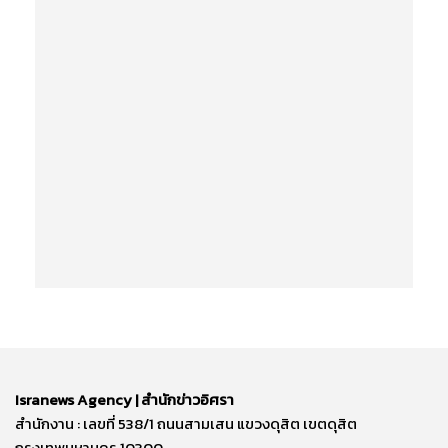
Isranews Agency | สำนักข่าวอิศรา
สำนักงาน : เลขที่ 538/1 ถนนสามเสน แขวงดุสิต เขตดุสิต
กรุงเทพมหานคร 10300