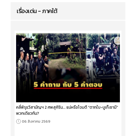
เรื่องเด่น - ภาคใต้
คลี่พิรุธวิสามัญฯ 2 ศพสุคิริน... แน่หรือโจมตี “ตากใบ-บูเก๊ะซามี”
พวกเดียวกัน?
06 สิงหาคม 2569