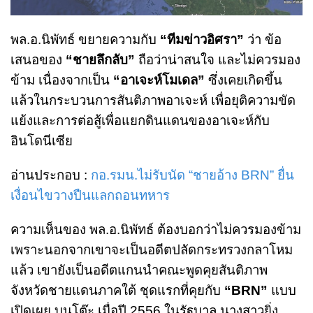
พล.อ.นิพัทธ์ ขยายความกับ
“ทีมข่าวอิศรา”
ว่า ข้อ
เสนอของ
“ชายลึกลับ”
ถือว่าน่าสนใจ และไม่ควรมอง
ข้าม เนื่องจากเป็น
“อาเจะห์โมเดล”
ซึ่งเคยเกิดขึ้น
แล้วในกระบวนการสันติภาพอาเจะห์ เพื่อยุติความขัด
แย้งและการต่อสู้เพื่อแยกดินแดนของอาเจะห์กับ
อินโดนีเซีย
อ่านประกอบ :
กอ.รมน.ไม่รับนัด “ชายอ้าง BRN” ยื่น
เงื่อนไขวางปืนแลกถอนทหาร
ความเห็นของ พล.อ.นิพัทธ์ ต้องบอกว่าไม่ควรมองข้าม
เพราะนอกจากเขาจะเป็นอดีตปลัดกระทรวงกลาโหม
แล้ว เขายังเป็นอดีตแกนนำคณะพูดคุยสันติภาพ
จังหวัดชายแดนภาคใต้ ชุดแรกที่คุยกับ
“BRN”
แบบ
เปิดเผย บนโต๊ะ เมื่อปี 2556 ในรัฐบาล นางสาวยิ่ง