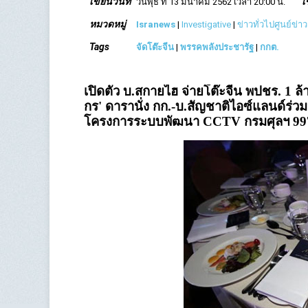
เขียนวันที่
เ
วันพุธ ที่ 13 มีนาคม 2562 เวลา 20:00 น.
หมวดหมู่
Isranews
|
Investigative
|
ข่าวทั่วไปศูนย์ข่า
Tags
จัดโต๊ะจีน
|
พรรคพลังประชารัฐ
|
กกต.
เปิดตัว บ.สกายไฮ จ่ายโต๊ะจีน พปชร. 1 ล
กร' ดารานั่ง กก.-บ.สัญชาติไอซ์แลนด์ร่ว
โครงการระบบพัฒนา CCTV กรมศุลฯ 997 ล้