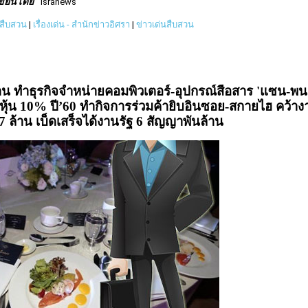
ขียนโดย
isranews
วสืบสวน
|
เรื่องเด่น - สำนักข่าวอิศรา
|
ข่าวเด่นสืบสวน
้าน ทำธุรกิจจำหน่ายคอมพิวเตอร์-อุปกรณ์สื่อสาร 'แซน-พ
มหุ้น 10% ปี’60 ทำกิจการร่วมค้ายิบอินซอย-สกายไฮ คว้าง
าน เบ็ดเสร็จได้งานรัฐ 6 สัญญาพันล้าน