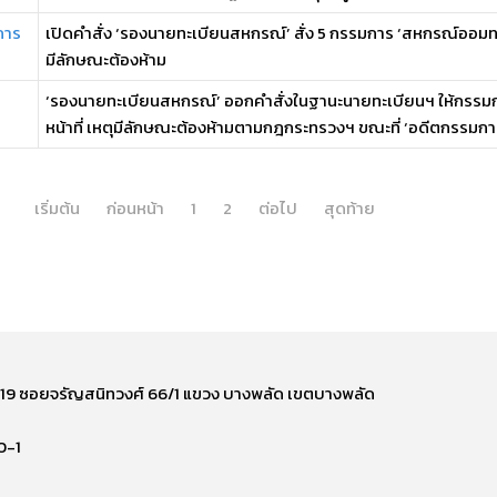
การ
เปิดคำสั่ง ‘รองนายทะเบียนสหกรณ์’ สั่ง 5 กรรมการ ‘สหกรณ์ออมทรัพ
มีลักษณะต้องห้าม
‘รองนายทะเบียนสหกรณ์’ ออกคำสั่งในฐานะนายทะเบียนฯ ให้กรรมการ
หน้าที่ เหตุมีลักษณะต้องห้ามตามกฎกระทรวงฯ ขณะที่ ‘อดีตกรรมการ 
เริ่มต้น
ก่อนหน้า
1
2
ต่อไป
สุดท้าย
ี่ 219 ซอยจรัญสนิทวงศ์ 66/1 แขวง บางพลัด เขตบางพลัด
0-1