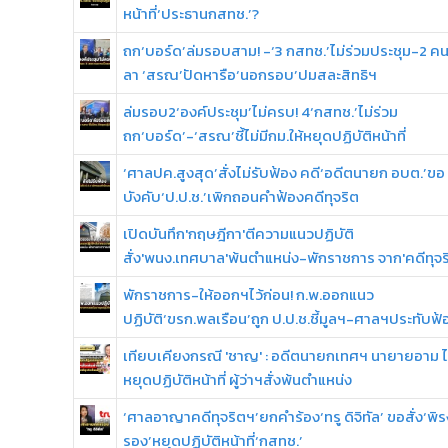
หน้าที่‘ประธานกสทช.’?
ถก‘บอร์ด’ล่มรอบสาม! -‘3 กสทช.’ไม่ร่วมประชุม-2 คน
ลา ‘สรณ’ปัดหารือ‘นอกรอบ’ปมสละสิทธิฯ
ล่มรอบ2‘องค์ประชุม’ไม่ครบ! 4‘กสทช.’ไม่ร่วม
ถก‘บอร์ด’-‘สรณ’ชี้ไม่มีกม.ให้หยุดปฏิบัติหน้าที่
‘ศาลปค.สูงสุด’สั่งไม่รับฟ้อง คดี‘อดีตนายก อบต.’ขอ
บังคับ‘ป.ป.ช.’เพิกถอนคำฟ้องคดีทุจริต
เปิดบันทึก'กฤษฎีกา'ตีความแนวปฏิบัติ
สั่ง'พนง.เทศบาล'พ้นตำแหน่ง-พักราชการ จาก'คดีทุจร
พักราชการ-ให้ออกฯไว้ก่อน! ก.พ.ออกแนว
ปฏิบัติ‘ขรก.พลเรือน’ถูก ป.ป.ช.ชี้มูลฯ-ศาลฯประทับฟ้
เทียบเคียงกรณี 'ชาญ' : อดีตนายกเทศฯ นายายอาม ไ
หยุดปฏิบัติหน้าที่ ผู้ว่าฯสั่งพ้นตำแหน่ง
‘ศาลอาญาคดีทุจริตฯ’ยกคำร้อง‘ทรู ดิจิทัล’ ขอสั่ง‘พิร
รอง’หยุดปฏิบัติหน้าที่‘กสทช.’