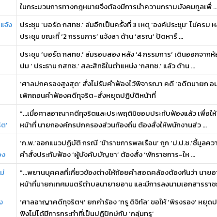
ในกระบวนการทางกฎหมายจึงต้องมีการนำความกราบบังคมทูลเพื่ ..
แจ้ง
ประชุม ‘บอร์ด กสทช.’ ล่มอีกเป็นครั้งที่ 3 เหตุ ‘องค์ประชุม’ ไม่คร
ประชุม ขณะที่ ‘2 กรรมการ’ แจ้งลา ด้าน ‘สรณ’ ปัดหารื ...
ประชุม ‘บอร์ด กสทช.’ ล่มรอบสอง หลัง ‘4 กรรมการ’ เดินออกจากห้อ
ปม ‘ ประธาน กสทช.’ สละสิทธิในตำแหน่ง ‘กสทช.’ แล้ว ด้าน ...
‘ศาลปกครองสูงสุด’ สั่งไม่รับคำฟ้องไว้พิจารณา คดี ‘อดีตนายก อ
เพิกถอนคำฟ้องคดีทุจริต-สั่งหยุดปฏิบัติหน้าที่
“…เมื่อศาลอาญาคดีทุจริตและประพฤติมิชอบประทับฟ้องแล้ว เพื่อให้
ิต'
หน้าที่ นายกองค์กรปกครองส่วนท้องถิ่น ต้องสั่งให้พนักงานส่ว ...
‘ก.พ.’ออกแนวปฏิบัติ กรณี ‘ข้าราชการพลเรือน’ ถูก ‘ป.ป.ช.’ชี้มูล
อง
คำสั่งประทับฟ้อง ‘ผู้บังคับบัญชา’ ต้องสั่ง ‘พักราชการ-ให ...
ม่
"...พยานบุคคลที่เกี่ยวข้องต่างให้ถ้อยคำสอดคล้องต้องกันว่า นาย
หน้าที่นายกเทศมนตรีตำบลนายายอาม และมีการลงนามเอกสารราชกา
ง
‘ศาลอาญาคดีทุจริตฯ’ ยกคำร้อง ‘ทรู ดิจิทัล’ ขอให้ ‘พิรงรอง’ หยุดปฏิ
ฟังไม่ได้มีการกระทำที่เป็นปฏิปักษ์กับ ‘กลุ่มทรู’