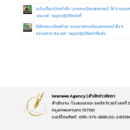
ฉบับเต็ม! เปิดคำสั่ง ‘นายทะเบียนสหกรณ์’ ให้ 5 กรรม
‘สอ.จฬ.’ หยุดปฏิบัติหน้าที่
มีลักษณะต้องห้าม! ‘รองนายทะเบียนสหกรณ์’สั่ง 5
กรรมการ‘สอ.จฬ.’ หยุดปฏิบัติหน้าที่แล้ว
Isranews Agency | สำนักข่าวอิศรา
สำนักงาน : โรงแรมเดอะ รอยัล ริเวอร์ เลขท
กรุงเทพมหานคร 10700
เบอร์โทรศัพท์ : 095-575-8881,02-241316