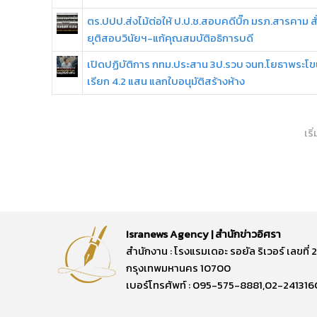
ตร.ปปป.ส่งไม้ต่อให้ ป.ป.ช.สอบคดีบิ๊ก มรภ.สารคาม สั
ยุติสอบวินัยฯ-แก้คุณสมบัติอธิการบดี
เปิดปฏิบัติการ กทม.ประสาน 3ป.รวบ จนท.โยธาพระโ
เรียก 4.2 แสน แลกใบอนุมัติสร้างห้าง
เริ
Isranews Agency | สำนักข่าวอิศรา
สำนักงาน : โรงแรมเดอะ รอยัล ริเวอร์ เลขท
กรุงเทพมหานคร 10700
เบอร์โทรศัพท์ : 095-575-8881,02-241316