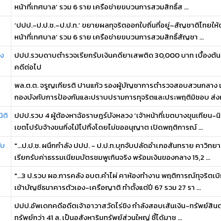
หน้าที่เทศบาล’ รวม 6 ราย เครือข่ายขบวนการสวมสิทธิ์ส ...
‘ปปป.-ป.ป.ช.–ป.ป.ท.’ ขยายผลทุจริตออกใบถิ่นที่อยู่–สัญชาติไทยให้ต
หน้าที่เทศบาล’ รวม 6 ราย เครือข่ายขบวนการสวมสิทธิ์สัญชา ...
อง
ปปป.รวบดาบตำรวจเรียกรับเงินคดียาเสพติด 30,000 บาท เบื้องต้นเจ
คดีต่อไป
พล.ต.ต. จรูญเกียรติ ปานแก้ว รองผู้บัญชาการตำรวจสอบสวนกลาง เผย
กองบังคับการป้องกันและปราบปรามการทุจริตและประพฤติมิชอบ ส่งเ 
ิติ
ปปป.รวบ 4 ผู้ต้องหาฉ้อราษฎร์บังหลวง ‘เจ้าหน้าที่เขตบางขุนเทียน-น
เขตไปรับจ้างขนกิ่งไม้ไปทิ้งโดยไม่ขออนุญาต เปิดพฤติการณ์ ...
ับ
"...ป.ป.ช. ผนึกกำลัง ปปป. - ป.ป.ท.บุกจับปลัดอำเภอสันทราย คาวิท
เรียกรับค่าธรรมเนียมบัตรชมพูเกินจริง พร้อมเงินของกลาง 15,2 ...
"...3 ป.รวบ ผอ.การคลัง อบต.คำไผ่ คาห้องทำงาน พฤติการณ์ทุจริตเบ
เข้าบัญชีธนาคารตัวเอง-เครือญาติ ทำตั้งแต่ปี 67 รวม 27 รา ...
ปปป.อัพเดทคดีอดีตเจ้าอาวาสวัดไร่ขิง กำลังสอบเส้นเงิน-ทรัพย์สินต่
ทรัพย์กว่า 41 ล. เป็นอสังหาริมทรัพย์ส่วนใหญ่ ชี้ได้มาช ...