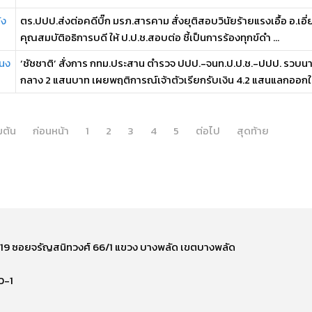
่ง
ตร.ปปป.ส่งต่อคดีบิ๊ก มรภ.สารคาม สั่งยุติสอบวินัยร้ายแรงเอื้อ อ.เอ
คุณสมบัติอธิการบดี ให้ ป.ป.ช.สอบต่อ ชี้เป็นการร้องทุกข์ดำ ...
ขนง
‘ชัชชาติ’ สั่งการ กทม.ประสาน ตำรวจ ปปป.-จนท.ป.ป.ช.-ปปป. รวบ
กลาง 2 แสนบาท เผยพฤติการณ์เจ้าตัวเรียกรับเงิน 4.2 แสนแลกออกใบ
่มต้น
ก่อนหน้า
1
2
3
4
5
ต่อไป
สุดท้าย
ี่ 219 ซอยจรัญสนิทวงศ์ 66/1 แขวง บางพลัด เขตบางพลัด
0-1