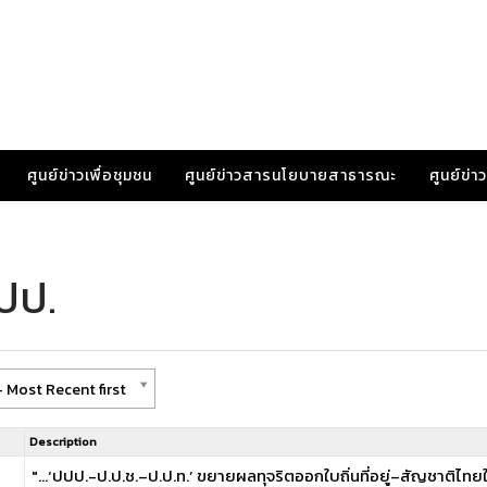
ศูนย์ข่าวเพื่อชุมชน
ศูนย์ข่าวสารนโยบายสาธารณะ
ศูนย์ข่
ปป.
 Most Recent first
Description
’
"...‘ปปป.-ป.ป.ช.–ป.ป.ท.’ ขยายผลทุจริตออกใบถิ่นที่อยู่–สัญชาติไทยใ