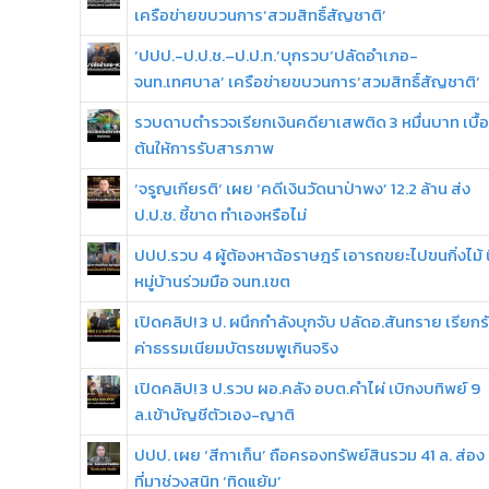
เครือข่ายขบวนการ‘สวมสิทธิ์สัญชาติ’
‘ปปป.-ป.ป.ช.–ป.ป.ท.’บุกรวบ‘ปลัดอำเภอ-
จนท.เทศบาล’ เครือข่ายขบวนการ‘สวมสิทธิ์สัญชาติ’
รวบดาบตำรวจเรียกเงินคดียาเสพติด 3 หมื่นบาท เบื้
ต้นให้การรับสารภาพ
‘จรูญเกียรติ’ เผย ‘คดีเงินวัดนาป่าพง’ 12.2 ล้าน ส่ง
ป.ป.ช. ชี้ขาด ทำเองหรือไม่
ปปป.รวบ 4 ผู้ต้องหาฉ้อราษฎร์ เอารถขยะไปขนกิ่งไม้ น
หมู่บ้านร่วมมือ จนท.เขต
เปิดคลิป! 3 ป. ผนึกกำลังบุกจับ ปลัดอ.สันทราย เรียกร
ค่าธรรมเนียมบัตรชมพูเกินจริง
เปิดคลิป! 3 ป.รวบ ผอ.คลัง อบต.คำไผ่ เบิกงบทิพย์ 9
ล.เข้าบัญชีตัวเอง-ญาติ
ปปป. เผย ‘สีกาเก็น’ ถือครองทรัพย์สินรวม 41 ล. ส่อง
ที่มาช่วงสนิท ‘ทิดแย้ม’