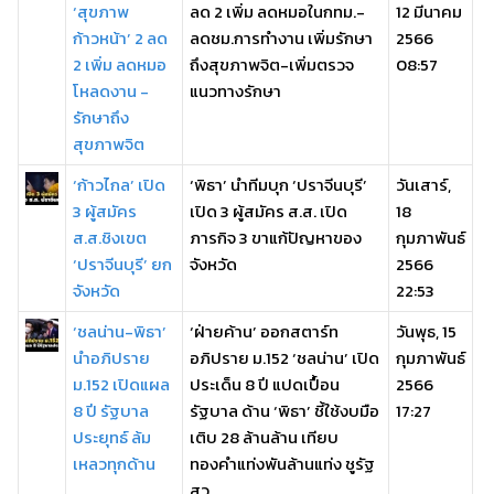
‘สุขภาพ
ลด 2 เพิ่ม ลดหมอในกทม.-
12 มีนาคม
ก้าวหน้า’ 2 ลด
ลดชม.การทำงาน เพิ่มรักษา
2566
2 เพิ่ม ลดหมอ
ถึงสุขภาพจิต-เพิ่มตรวจ
08:57
โหลดงาน -
แนวทางรักษา
รักษาถึง
สุขภาพจิต
‘ก้าวไกล’ เปิด
‘พิธา’ นำทีมบุก ‘ปราจีนบุรี’
วันเสาร์,
3 ผู้สมัคร
เปิด 3 ผู้สมัคร ส.ส. เปิด
18
ส.ส.ชิงเขต
ภารกิจ 3 ขาแก้ปัญหาของ
กุมภาพันธ์
‘ปราจีนบุรี’ ยก
จังหวัด
2566
จังหวัด
22:53
‘ชลน่าน-พิธา’
‘ฝ่ายค้าน’ ออกสตาร์ท
วันพุธ, 15
นำอภิปราย
อภิปราย ม.152 ‘ชลน่าน’ เปิด
กุมภาพันธ์
ม.152 เปิดแผล
ประเด็น 8 ปี แปดเปื้อน
2566
8 ปี รัฐบาล
รัฐบาล ด้าน ‘พิธา’ ชี้ใช้งบมือ
17:27
ประยุทธ์ ล้ม
เติบ 28 ล้านล้าน เทียบ
เหลวทุกด้าน
ทองคำแท่งพันล้านแท่ง ชูรัฐ
สว ...