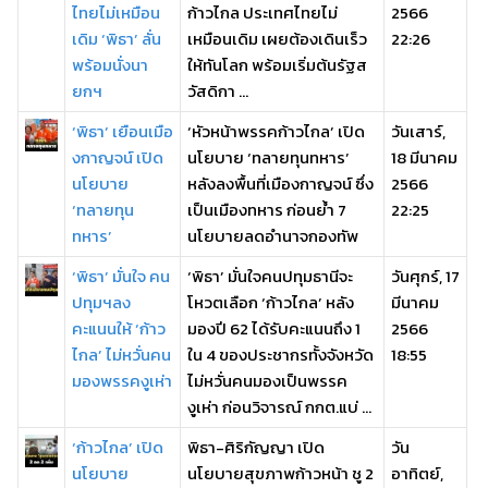
ไทยไม่เหมือน
ก้าวไกล ประเทศไทยไม่
2566
เดิม ‘พิธา’ ลั่น
เหมือนเดิม เผยต้องเดินเร็ว
22:26
พร้อมนั่งนา
ให้ทันโลก พร้อมเริ่มต้นรัฐส
ยกฯ
วัสดิกา ...
‘พิธา’ เยือนเมือ
‘หัวหน้าพรรคก้าวไกล’ เปิด
วันเสาร์,
งกาญจน์ เปิด
นโยบาย ‘ทลายทุนทหาร’
18 มีนาคม
นโยบาย
หลังลงพื้นที่เมืองกาญจน์ ซึ่ง
2566
‘ทลายทุน
เป็นเมืองทหาร ก่อนย้ำ 7
22:25
ทหาร’
นโยบายลดอำนาจกองทัพ
‘พิธา’ มั่นใจ คน
‘พิธา’ มั่นใจคนปทุมธานีจะ
วันศุกร์, 17
ปทุมฯลง
โหวตเลือก ‘ก้าวไกล’ หลัง
มีนาคม
คะแนนให้ ‘ก้าว
มองปี 62 ได้รับคะแนนถึง 1
2566
ไกล’ ไม่หวั่นคน
ใน 4 ของประชากรทั้งจังหวัด
18:55
มองพรรคงูเห่า
ไม่หวั่นคนมองเป็นพรรค
งูเห่า ก่อนวิจารณ์ กกต.แบ่ ...
‘ก้าวไกล’ เปิด
พิธา-ศิริกัญญา เปิด
วัน
นโยบาย
นโยบายสุขภาพก้าวหน้า ชู 2
อาทิตย์,