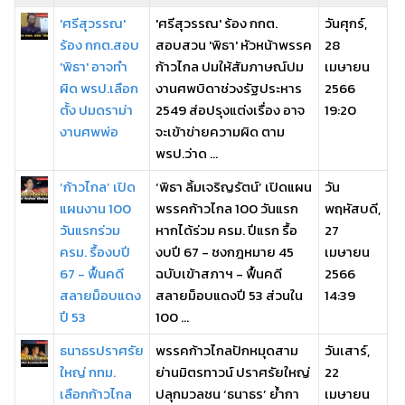
'ศรีสุวรรณ'
'ศรีสุวรรณ' ร้อง กกต.
วันศุกร์,
ร้อง กกต.สอบ
สอบสวน 'พิธา' หัวหน้าพรรค
28
'พิธา' อาจทำ
ก้าวไกล ปมให้สัมภาษณ์ปม
เมษายน
ผิด พรป.เลือก
งานศพบิดาช่วงรัฐประหาร
2566
ตั้ง ปมดราม่า
2549 ส่อปรุงแต่งเรื่อง อาจ
19:20
งานศพพ่อ
จะเข้าข่ายความผิด ตาม
พรป.ว่าด ...
‘ก้าวไกล’ เปิด
‘พิธา ลิ้มเจริญรัตน์’ เปิดแผน
วัน
แผนงาน 100
พรรคก้าวไกล 100 วันแรก
พฤหัสบดี,
วันแรกร่วม
หากได้ร่วม ครม. ปีแรก รื้อ
27
ครม. รื้องบปี
งบปี 67 - ชงกฎหมาย 45
เมษายน
67 - ฟื้นคดี
ฉบับเข้าสภาฯ - ฟื้นคดี
2566
สลายม็อบแดง
สลายม็อบแดงปี 53 ส่วนใน
14:39
ปี 53
100 ...
ธนาธรปราศรัย
พรรคก้าวไกลปักหมุดสาม
วันเสาร์,
ใหญ่ กทม.
ย่านมิตรทาวน์ ปราศรัยใหญ่
22
เลือกก้าวไกล
ปลุกมวลชน ‘ธนาธร’ ย้ำกา
เมษายน