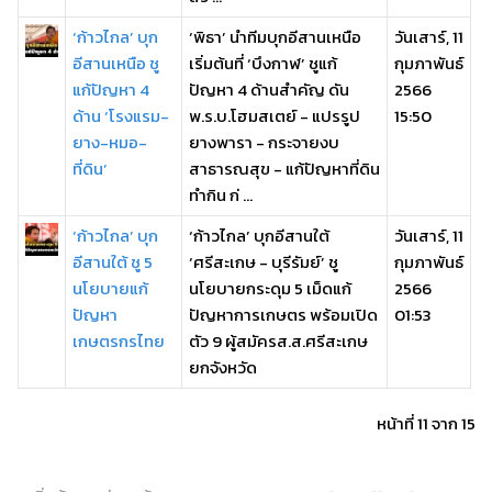
‘ก้าวไกล’ บุก
‘พิธา’ นำทีมบุกอีสานเหนือ
วันเสาร์, 11
อีสานเหนือ ชู
เริ่มต้นที่ ‘บึงกาฬ’ ชูแก้
กุมภาพันธ์
แก้ปัญหา 4
ปัญหา 4 ด้านสำคัญ ดัน
2566
ด้าน ‘โรงแรม-
พ.ร.บ.โฮมสเตย์ - แปรรูป
15:50
ยาง-หมอ-
ยางพารา - กระจายงบ
ที่ดิน’
สาธารณสุข - แก้ปัญหาที่ดิน
ทำกิน ก่ ...
‘ก้าวไกล’ บุก
‘ก้าวไกล’ บุกอีสานใต้
วันเสาร์, 11
อีสานใต้ ชู 5
‘ศรีสะเกษ - บุรีรัมย์’ ชู
กุมภาพันธ์
นโยบายแก้
นโยบายกระดุม 5 เม็ดแก้
2566
ปัญหา
ปัญหาการเกษตร พร้อมเปิด
01:53
เกษตรกรไทย
ตัว 9 ผู้สมัครส.ส.ศรีสะเกษ
ยกจังหวัด
หน้าที่ 11 จาก 15