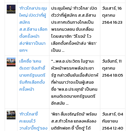
'ก้าวไกล'ประชุม
ประชุมใหญ่ ‘ก้าวไกล’ เปิด
วันเสาร์, 16
ใหญ่ เปิดว่าที่ผู้
ตัวว่าที่ผู้สมัคร ส.ส.อีสาน
ตุลาคม
สมัคร
ประกาศเดินทางไกลเป็น
2564 16:23
ส.ส.อีสาน เลือก
พรรคมวลชน ขับเคลื่อน
ตั้งครั้งหน้า
โดยสมาชิก ‘วิโรจน์’ โว
ส่ง'พิธา'เป็นนา
เลือกตั้งครั้งหน้าส่ง ‘พิธา’
ยกฯ
เป็นน ...
เช็คชื่อ 'แคน
"...พล.อ.ประวิตร ในฐานะ
วันจันทร์, 11
ดิเดต' ชิงเก้าอี้
หัวหน้าพรรคพลังประชา
ตุลาคม
นายกรัฐมนตรี
รัฐ กล่าวยืนยันเมื่อสัปดาห์
2564 18:05
รับศึกเลือกตั้ง
ที่ผ่านมาว่าจะเป็นผู้เสนอ
ครั้งหน้า
ชื่อ 'พล.อ.ประยุทธ์' เป็นคน
แคนดิเดตนายกรัฐมนตรี
อีกสมัย ...
'ก้าวไกล'ชี้
'พิธา ลิ้มเจริญรัตน์' พร้อม
วันเสาร์, 04
คะแนนไว้
ส.ส.ก้าวไกล แถลงหลังลง
กันยายน
วางใจ'บิ๊กตู่'รอง
มติซักฟอก ชี้ 'บิ๊กตู่' ได้
2564 12:40