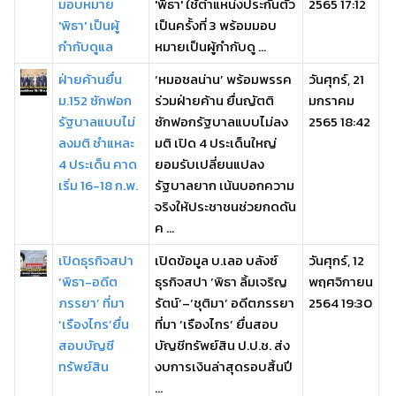
มอบหมาย
'พิธา' ใช้ตำแหน่งประกันตัว
2565 17:12
'พิธา' เป็นผู้
เป็นครั้งที่ 3 พร้อมมอบ
กำกับดูแล
หมายเป็นผู้กำกับดู ...
ฝ่ายค้านยื่น
‘หมอชลน่าน’ พร้อมพรรค
วันศุกร์, 21
ม.152 ซักฟอก
ร่วมฝ่ายค้าน ยื่นญัตติ
มกราคม
รัฐบาลแบบไม่
ซักฟอกรัฐบาลแบบไม่ลง
2565 18:42
ลงมติ ชำแหละ
มติ เปิด 4 ประเด็นใหญ่
4 ประเด็น คาด
ยอมรับเปลี่ยนแปลง
เริ่ม 16-18 ก.พ.
รัฐบาลยาก เน้นบอกความ
จริงให้ประชาชนช่วยกดดัน
ค ...
เปิดธุรกิจสปา
เปิดข้อมูล บ.เลอ บลังซ์
วันศุกร์, 12
‘พิธา-อดีต
ธุรกิจสปา ‘พิธา ลิ้มเจริญ
พฤศจิกายน
ภรรยา’ ที่มา
รัตน์’–‘ชุติมา’ อดีตภรรยา
2564 19:30
‘เรืองไกร’ยื่น
ที่มา ‘เรืองไกร’ ยื่นสอบ
สอบบัญชี
บัญชีทรัพย์สิน ป.ป.ช. ส่ง
ทรัพย์สิน
งบการเงินล่าสุดรอบสิ้นปี
...