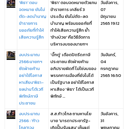
'พิธา' ตอบ
'พิธา' ตอบจดหมายตัวแทน
วันอังคาร,
จดหมาย ยันไม่
ข้าราชการ เคลียร์ 3
07
ตัด-ลดบำนาญ
ประเด็น ยันไม่ตัด-ลด
มิถุนายน
ข้าราชการ
บำนาญ พร้อมขออภัยทื่
2565 19:12
ขออภัยที่ทำให้
ทำให้เสียความรู้สึก ย้ำ
เสียความรู้สึก
'ช้างป่วย' คือวิธีจัดการ
บริหารงบของนายกฯ
งบประมาณ
‘บิ๊กตู่’ เดือดปัดรีดภาษี
วันจันทร์,
2566:นายกฯ
ประชาชน ซัดฝ่ายค้าน
04
ซัดฝ่ายค้าน
อภิปรายผิดที่ ไม่ใช่งบของ
กรกฎาคม
อย่าใช้โอกาส
พรรคการเมืองที่ยังไม่ได้
2565 16:50
หาเสียง'พิธา-
เป็นรัฐบาล อย่าใช้โอกาส
ชลน่าน'โต้เวที
หาเสียง ‘พิธา’ โต้เป็นเวที
พิทักษ์ภาษี
พิทักษ์ ...
ประชาชน
งบประมาณ
ส.ส.ก้าวไกล ถามหานโย
วันอังคาร,
2566 : 'ก้าว
บาย 'มารดาประชารัฐ-
31
ไกล'ทวง
เกิดปั๊บรับแสน' เห็นแต่
พฤษภาคม