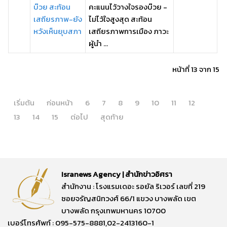
บ๊วย สะท้อน
คะแนนไว้วางใจรองบ๊วย -
เสถียรภาพ-ยัง
ไม่ไว้ใจสูงสุด สะท้อน
หวังเห็นยุบสภา
เสถียรภาพการเมือง ภาวะ
ผู้นำ ...
หน้าที่ 13 จาก 15
เริ่มต้น
ก่อนหน้า
6
7
8
9
10
11
12
13
14
15
ต่อไป
สุดท้าย
Isranews Agency | สำนักข่าวอิศรา
สำนักงาน : โรงแรมเดอะ รอยัล ริเวอร์ เลขที่ 219
ซอยจรัญสนิทวงศ์ 66/1 แขวง บางพลัด เขต
บางพลัด กรุงเทพมหานคร 10700
เบอร์โทรศัพท์ : 095-575-8881,02-2413160-1