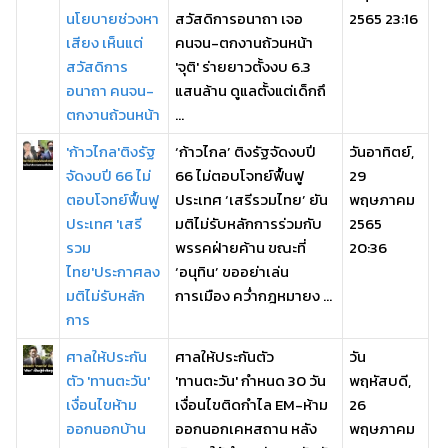
นโยบายช่วงหา
สวัสดิการอนาถา เจอ
2565 23:16
เสียง เห็นแต่
คนจน-ตกงานถ้วนหน้า
สวัสดิการ
'จุติ' ร่ายยาวตั้งงบ 6.3
อนาถา คนจน-
แสนล้าน ดูแลตั้งแต่เด็กถึ
ตกงานถ้วนหน้า
...
'ก้าวไกล'ติงรัฐ
‘ก้าวไกล’ ติงรัฐจัดงบปี
วันอาทิตย์,
จัดงบปี 66 ไม่
66 ไม่ตอบโจทย์ฟื้นฟู
29
ตอบโจทย์ฟื้นฟู
ประเทศ ‘เสรีรวมไทย’ ยัน
พฤษภาคม
ประเทศ 'เสรี
มติไม่รับหลักการร่วมกับ
2565
รวม
พรรคฝ่ายค้าน ขณะที่
20:36
ไทย'ประกาศลง
‘อนุทิน’ ขออย่าเล่น
มติไม่รับหลัก
การเมือง คว่ำกฎหมายง ...
การ
ศาลให้ประกัน
ศาลให้ประกันตัว
วัน
ตัว 'ทานตะวัน'
'ทานตะวัน' กำหนด 30 วัน
พฤหัสบดี,
เงื่อนไขห้าม
เงื่อนไขติดกำไล EM-ห้าม
26
ออกนอกบ้าน
ออกนอกเคหสถาน หลัง
พฤษภาคม