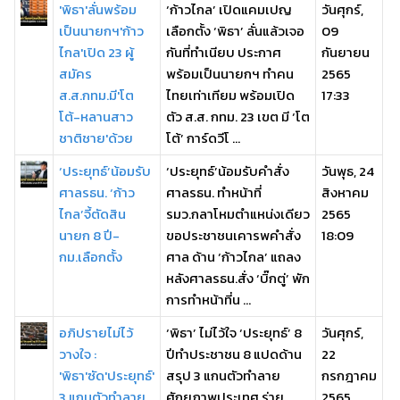
'พิธา'ลั่นพร้อม
‘ก้าวไกล’ เปิดแคมเปญ
วันศุกร์,
เป็นนายกฯ'ก้าว
เลือกตั้ง ‘พิธา’ ลั่นแล้วเจอ
09
ไกล'เปิด 23 ผู้
กันที่ทำเนียบ ประกาศ
กันยายน
สมัคร
พร้อมเป็นนายกฯ ทำคน
2565
ส.ส.กทม.มี'โต
ไทยเท่าเทียม พร้อมเปิด
17:33
โต้-หลานสาว
ตัว ส.ส. กทม. 23 เขต มี ‘โต
ชาติชาย'ด้วย
โต้’ การ์ดวีโ ...
‘ประยุทธ์’น้อมรับ
‘ประยุทธ์’น้อมรับคำสั่ง
วันพุธ, 24
ศาลรธน. ‘ก้าว
ศาลรธน. ทำหน้าที่
สิงหาคม
ไกล’จี้ตัดสิน
รมว.กลาโหมตำแหน่งเดียว
2565
นายก 8 ปี-
ขอประชาชนเคารพคำสั่ง
18:09
กม.เลือกตั้ง
ศาล ด้าน ‘ก้าวไกล’ แถลง
หลังศาลรธน.สั่ง ‘บิ๊กตู่’ พัก
การทำหน้าที่น ...
อภิปรายไม่ไว้
‘พิธา’ ไม่ไว้ใจ ‘ประยุทธ์’ 8
วันศุกร์,
วางใจ :
ปีทำประชาชน 8 แปดด้าน
22
'พิธา'ซัด'ประยุทธ์'
สรุป 3 แกนตัวทำลาย
กรกฎาคม
3 แกนตัวทำลาย
ศักยภาพประเทศ ร่าย
2565