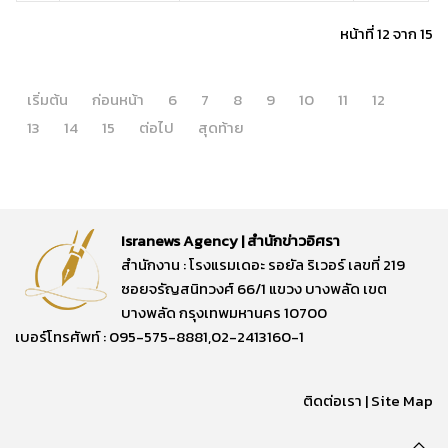
หน้าที่ 12 จาก 15
เริ่มต้น
ก่อนหน้า
6
7
8
9
10
11
12
13
14
15
ต่อไป
สุดท้าย
Isranews Agency | สำนักข่าวอิศรา
สำนักงาน : โรงแรมเดอะ รอยัล ริเวอร์ เลขที่ 219
ซอยจรัญสนิทวงศ์ 66/1 แขวง บางพลัด เขต
บางพลัด กรุงเทพมหานคร 10700
เบอร์โทรศัพท์ : 095-575-8881,02-2413160-1
ติดต่อเรา
|
Site Map