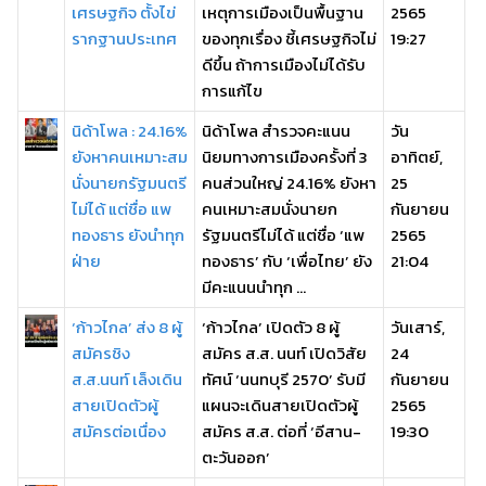
เศรษฐกิจ ตั้งไข่
เหตุการเมืองเป็นพื้นฐาน
2565
รากฐานประเทศ
ของทุกเรื่อง ชี้เศรษฐกิจไม่
19:27
ดีขึ้น ถ้าการเมืองไม่ได้รับ
การแก้ไข
นิด้าโพล : 24.16%
นิด้าโพล สำรวจคะแนน
วัน
ยังหาคนเหมาะสม
นิยมทางการเมืองครั้งที่ 3
อาทิตย์,
นั่งนายกรัฐมนตรี
คนส่วนใหญ่ 24.16% ยังหา
25
ไม่ได้ แต่ชื่อ แพ
คนเหมาะสมนั่งนายก
กันยายน
ทองธาร ยังนำทุก
รัฐมนตรีไม่ได้ แต่ชื่อ ‘แพ
2565
ฝ่าย
ทองธาร’ กับ ‘เพื่อไทย’ ยัง
21:04
มีคะแนนนำทุก ...
‘ก้าวไกล’ ส่ง 8 ผู้
‘ก้าวไกล’ เปิดตัว 8 ผู้
วันเสาร์,
สมัครชิง
สมัคร ส.ส. นนท์ เปิดวิสัย
24
ส.ส.นนท์ เล็งเดิน
ทัศน์ ‘นนทบุรี 2570’ รับมี
กันยายน
สายเปิดตัวผู้
แผนจะเดินสายเปิดตัวผู้
2565
สมัครต่อเนื่อง
สมัคร ส.ส. ต่อที่ ‘อีสาน-
19:30
ตะวันออก’