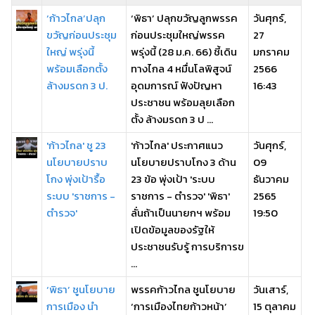
‘ก้าวไกล’ปลุก
‘พิธา’ ปลุกขวัญลูกพรรค
วันศุกร์,
ขวัญก่อนประชุม
ก่อนประชุมใหญ่พรรค
27
ใหญ่ พรุ่งนี้
พรุ่งนี้ (28 ม.ค. 66) ชี้เดิน
มกราคม
พร้อมเลือกตั้ง
ทางไกล 4 หมื่นโลพิสูจน์
2566
ล้างมรดก 3 ป.
อุดมการณ์ ฟังปัญหา
16:43
ประชาชน พร้อมลุยเลือก
ตั้ง ล้างมรดก 3 ป ...
'ก้าวไกล' ชู 23
'ก้าวไกล' ประกาศแนว
วันศุกร์,
นโยบายปราบ
นโยบายปราบโกง 3 ด้าน
09
โกง พุ่งเป้ารื้อ
23 ข้อ พุ่งเป้า 'ระบบ
ธันวาคม
ระบบ 'ราชการ -
ราชการ - ตำรวจ' 'พิธา'
2565
ตำรวจ'
ลั่นถ้าเป็นนายกฯ พร้อม
19:50
เปิดข้อมูลของรัฐให้
ประชาชนรับรู้ การบริการข
...
‘พิธา’ ชูนโยบาย
พรรคก้าวไกล ชูนโยบาย
วันเสาร์,
การเมือง นำ
‘การเมืองไทยก้าวหน้า’
15 ตุลาคม