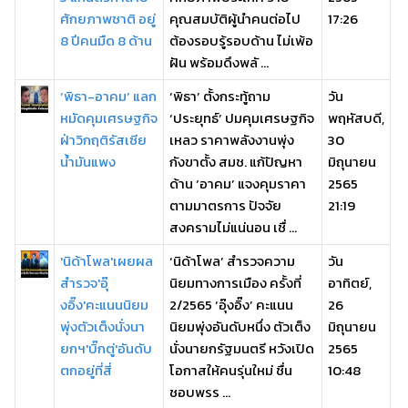
ศักยภาพชาติ อยู่
คุณสมบัติผู้นำคนต่อไป
17:26
8 ปีคนมืด 8 ด้าน
ต้องรอบรู้รอบด้าน ไม่เพ้อ
ฝัน พร้อมดึงพลั ...
‘พิธา-อาคม’ แลก
‘พิธา’ ตั้งกระทู้ถาม
วัน
หมัดคุมเศรษฐกิจ
‘ประยุทธ์’ ปมคุมเศรษฐกิจ
พฤหัสบดี,
ฝ่าวิกฤติรัสเซีย
เหลว ราคาพลังงานพุ่ง
30
น้ำมันแพง
กังขาตั้ง สมช. แก้ปัญหา
มิถุนายน
ด้าน ‘อาคม’ แจงคุมราคา
2565
ตามมาตรการ ปัจจัย
21:19
สงครามไม่แน่นอน เชื่ ...
'นิด้าโพล'เผยผล
‘นิด้าโพล’ สำรวจความ
วัน
สำรวจ'อุ๊
นิยมทางการเมือง ครั้งที่
อาทิตย์,
งอิ๊ง'คะแนนนิยม
2/2565 ‘อุ๊งอิ๊ง’ คะแนน
26
พุ่งตัวเต็งนั่งนา
นิยมพุ่งอันดับหนึ่ง ตัวเต็ง
มิถุนายน
ยกฯ'บิ๊กตู่'อันดับ
นั่งนายกรัฐมนตรี หวังเปิด
2565
ตกอยู่ที่สี่
โอกาสให้คนรุ่นใหม่ ชื่น
10:48
ชอบพรร ...