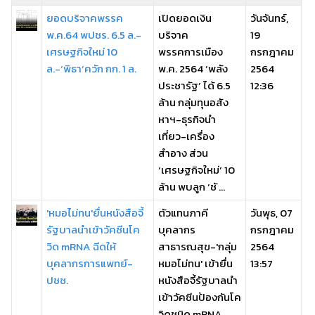
ยอดบริจาคพรรค
เปิดยอดเงิน
วันจันทร์,
พ.ค.64 พปชร. 6.5 ล.-
บริจาค
19
เศรษฐกิจใหม่ 10
พรรคการเมือง
กรกฎาคม
ล.-‘พิธา’ควัก กก. 1 ล.
พ.ค. 2564 ‘พลัง
2564
ประชารัฐ’ ได้ 6.5
12:36
ล้าน กลุ่มทุนอสัง
หาฯ-ธุรกิจนำ
เที่ยว-เครื่อง
สำอาง ส่วน
‘เศรษฐกิจใหม่’ 10
ล้าน พบลูก ‘ชั ...
'หมอไม่ทน'ยื่นหนังสือจี้
ตัวแทนภาคี
วันพุธ, 07
รัฐบาลนำเข้าวัคซีนโค
บุคลากร
กรกฎาคม
วิด mRNA ฉีดให้
สาธารณสุข-'กลุ่ม
2564
บุคลากรการแพทย์-
หมอไม่ทน' เข้ายื่น
13:57
ปชช.
หนังสือจี้รัฐบาลนำ
เข้าวัคซีนป้องกันโค
วิดชนิด mRNA