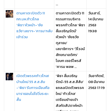
...
ตามคาด! เปิดตัว 11
ตามคาด! เปิดตัว 11
วันเสาร์,
กก.บห.ก้าวไกล
กรรมการบริหาร
14 มีนาคม
‘พิธา’หัวหน้า-‘ชัย
พรรคก้าวไกล ‘พิธา
2563
ธวัช’เลขาฯ-‘คารม’กลับ
ลิ้มเจริญรัตน์’
19:38
เข้าร่วม
หัวหน้า ‘ชัยธวัช
ตุลาธน’
เลขาธิการฯ ‘วิโรจน์
ลักขณาอดิศร’
โฆษก เซอร์ไพรส์
‘คารม พลพ ...
เปิดตัวพรรคก้าวไกล!
‘พิธา ลิ้มเจริญ
วันอาทิตย์,
บ้านใหม่ 55 ส.ส.ส้ม
รัตน์-55 ส.ส.สีส้ม’
08 มีนาคม
-‘พิธา’รับการเมืองคือ
แถลงเปิดตัวพรรค
2563 17:19
มาราธอนไม่ใช่วิ่งระยะ
ใหม่ ‘ก้าวไกล’
สั้น
เตรียมย้ายเข้า
สังกัดสัปดาห์หน้า