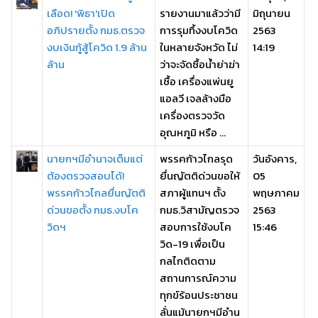
เลือด! 'พิธา'เปิด
รายงานมาแล้วว่ามี
มิถุนายน
อภิปรายตั้ง กมธ.ตรวจ
การรุมทึ้งงบโควิด
2563
งบเงินกู้สู้โควิด 1.9 ล้าน
ในหลายจังหวัด ไม่
14:19
ล้าน
ว่าจะจัดซื้อน้ำย่าฆ่า
เชื้อ เครื่องแพ่นยู
แอลวี เจลล้างมือ
เครื่องตรวจวัด
อุณหภูมิ หรือ ...
นายกฯมีอำนาจเต็มแต่
พรรคก้าวไกลรุด
วันอังคาร,
ต้องตรวจสอบได้!
ยื่นญัตติด่วนขอให้
05
พรรคก้าวไกลยื่นญัตติ
สภาผู้แทนฯ ตั้ง
พฤษภาคม
ด่วนขอตั้ง กมธ.งบโค
กมธ.วิสามัญตรวจ
2563
วิดฯ
สอบการใช้งบโค
15:46
วิด-19 เพื่อเป็น
กลไกติดตาม
สถานการณ์ความ
ทุกข์ร้อนประชาชน
ลั่นแม้นายกฯมีอำน