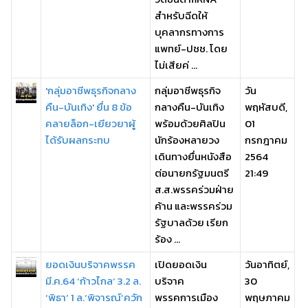
สำหรับฉีดให้
บุคลากรทางการ
แพทย์-ปชช. โดย
ไม่เสียค่ ...
'กลุ่มอาชีพธุรกิจกลาง
กลุ่มอาชีพธุรกิจ
วัน
คืน-บันเทิง' ยื่น 8 ข้อ
กลางคืน-บันเทิง
พฤหัสบดี,
คลายล็อก-เยียวยาผู้
พร้อมด้วยศิลปิน
01
ได้รับผลกระทบ
นักร้องหลายวง
กรกฎาคม
เดินทางยื่นหนังสือ
2564
ต่อนายกรัฐมนตรี
21:49
ส.ส.พรรคร่วมฝ่าย
ค้าน และพรรคร่วม
รัฐบาลด้วย เรียก
ร้อง ...
ยอดเงินบริจาคพรรค
เปิดยอดเงิน
วันอาทิตย์,
มี.ค.64 ‘ก้าวไกล’ 3.2 ล.
บริจาค
30
‘พิธา’ 1 ล.‘พิจารณ์’ควัก
พรรคการเมือง
พฤษภาคม