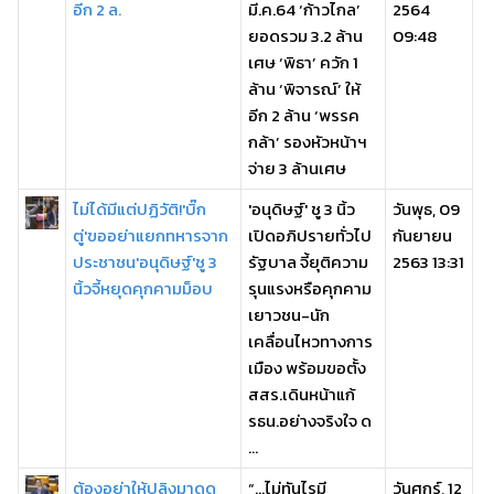
อีก 2 ล.
มี.ค.64 ‘ก้าวไกล’
2564
ยอดรวม 3.2 ล้าน
09:48
เศษ ‘พิธา’ ควัก 1
ล้าน ‘พิจารณ์’ ให้
อีก 2 ล้าน ‘พรรค
กล้า’ รองหัวหน้าฯ
จ่าย 3 ล้านเศษ
ไม่ได้มีแต่ปฏิวัติ!'บิ๊ก
'อนุดิษฐ์' ชู 3 นิ้ว
วันพุธ, 09
ตู่'ขออย่าแยกทหารจาก
เปิดอภิปรายทั่วไป
กันยายน
ประชาชน'อนุดิษฐ์'ชู 3
รัฐบาล จี้ยุติความ
2563 13:31
นิ้วจี้หยุดคุกคามม็อบ
รุนแรงหรือคุกคาม
เยาวชน-นัก
เคลื่อนไหวทางการ
เมือง พร้อมขอตั้ง
สสร.เดินหน้าแก้
รธน.อย่างจริงใจ ด
...
ต้องอย่าให้ปลิงมาดูด
“...ไม่ทันไรมี
วันศุกร์, 12