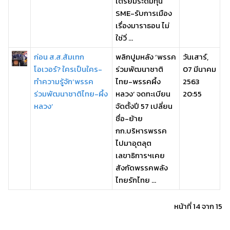
เตรียมระดมทุน
SME-รับการเมือง
เรื่องมาราธอน ไม่
ใช่วิ่ ...
ก่อน ส.ส.ส้มเทก
พลิกปูมหลัง ‘พรรค
วันเสาร์,
โอเวอร์? ใครเป็นใคร-
ร่วมพัฒนาชาติ
07 มีนาคม
ทำความรู้จัก‘พรรค
ไทย-พรรคผึ้ง
2563
ร่วมพัฒนาชาติไทย-ผึ้ง
หลวง’ จดทะเบียน
20:55
หลวง’
จัดตั้งปี 57 เปลี่ยน
ชื่อ-ย้าย
กก.บริหารพรรค
ไปมาอุตลุต
เลขาธิการฯเคย
สังกัดพรรคพลัง
ไทยรักไทย ...
หน้าที่ 14 จาก 15