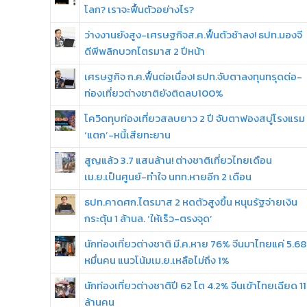
โลก? เราจะฟื้นตัวอย่างไร?
ว่างงานยังสูง-เศรษฐกิจส.ค.ฟื้นตัวช้าลง! ธปท.มองจี
ดีพีพลิกบวกไตรมาส 2 ปีหน้า
เศรษฐกิจ ก.ค.ฟื้นต่อเนื่อง! ธปท.จับตาลงทุนทรุดต่อ-
ท่องเที่ยวต่างชาติยังติดลบ100%
โควิดทุบท่องเที่ยวสลบยาว 2 ปี จับตาฟองสบู่โรงแรม
‘แตก’-หนี้เสียทะยาน
สูญแล้ว 3.7 แสนล้าน! ต่างชาติเที่ยวไทยเดือน
เม.ย.เป็นศูนย์-ทำใจ นทท.หายอีก 2 เดือน
ธปท.คาดศก.ไตรมาส 2 หดตัวสูงขึ้น หนุนรัฐจ่ายเงิน
กระตุ้น 1 ล้านล. ‘ให้เร็ว-ตรงจุด’
นักท่องเที่ยวต่างชาติ มี.ค.หาย 76% จีนมาไทยแค่ 5.68
หมื่นคน แนวโน้มเม.ย.เหลือไม่ถึง 1%
นักท่องเที่ยวต่างชาติปี 62 โต 4.2% จีนเข้าไทยเฉียด 11
ล้านคน