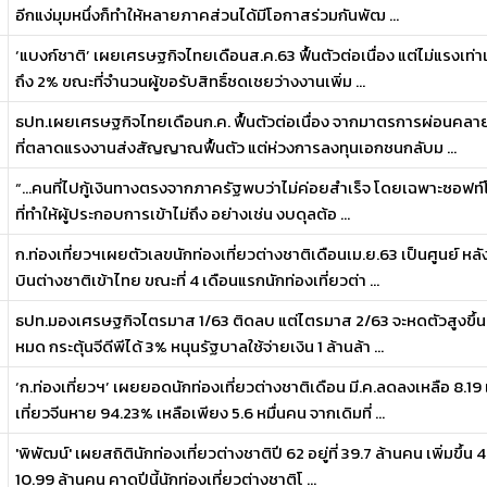
อีกแง่มุมหนึ่งก็ทำให้หลายภาคส่วนได้มีโอกาสร่วมกันพัฒ ...
‘แบงก์ชาติ’ เผยเศรษฐกิจไทยเดือนส.ค.63 ฟื้นตัวต่อเนื่อง แต่ไม่แรงเท่า
ถึง 2% ขณะที่จำนวนผู้ขอรับสิทธิ์ชดเชยว่างงานเพิ่ม ...
ธปท.เผยเศรษฐกิจไทยเดือนก.ค. ฟื้นตัวต่อเนื่อง จากมาตรการผ่อนคลายป
ที่ตลาดแรงงานส่งสัญญาณฟื้นตัว แต่ห่วงการลงทุนเอกชนกลับม ...
“...คนที่ไปกู้เงินทางตรงจากภาครัฐพบว่าไม่ค่อยสำเร็จ โดยเฉพาะซอฟท์โลน
ที่ทำให้ผู้ประกอบการเข้าไม่ถึง อย่างเช่น งบดุลต้อ ...
ก.ท่องเที่ยวฯเผยตัวเลขนักท่องเที่ยวต่างชาติเดือนเม.ย.63 เป็นศูนย์ ห
บินต่างชาติเข้าไทย ขณะที่ 4 เดือนแรกนักท่องเที่ยวต่า ...
ธปท.มองเศรษฐกิจไตรมาส 1/63 ติดลบ แต่ไตรมาส 2/63 จะหดตัวสูงขึ้น ช
หมด กระตุ้นจีดีพีได้ 3% หนุนรัฐบาลใช้จ่ายเงิน 1 ล้านล้า ...
‘ก.ท่องเที่ยวฯ’ เผยยอดนักท่องเที่ยวต่างชาติเดือน มี.ค.ลดลงเหลือ 8.1
เที่ยวจีนหาย 94.23% เหลือเพียง 5.6 หมื่นคน จากเดิมที่ ...
'พิพัฒน์' เผยสถิตินักท่องเที่ยวต่างชาติปี 62 อยู่ที่ 39.7 ล้านคน เพิ่มขึ้น
10.99 ล้านคน คาดปีนี้นักท่องเที่ยวต่างชาติโ ...