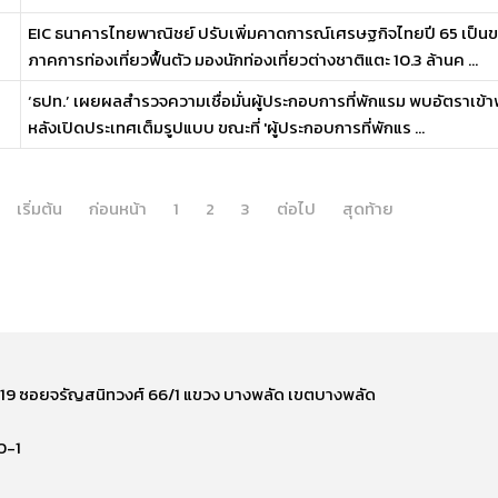
EIC ธนาคารไทยพาณิชย์ ปรับเพิ่มคาดการณ์เศรษฐกิจไทยปี 65 เป็นข
ภาคการท่องเที่ยวฟื้นตัว มองนักท่องเที่ยวต่างชาติแตะ 10.3 ล้านค ...
‘ธปท.’ เผยผลสำรวจความเชื่อมั่นผู้ประกอบการที่พักแรม พบอัตราเข้าพั
หลังเปิดประเทศเต็มรูปแบบ ขณะที่ 'ผู้ประกอบการที่พักแร ...
เริ่มต้น
ก่อนหน้า
1
2
3
ต่อไป
สุดท้าย
ี่ 219 ซอยจรัญสนิทวงศ์ 66/1 แขวง บางพลัด เขตบางพลัด
0-1