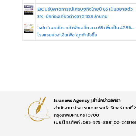
EIC ปรับคาดการณ์เศรษฐกิจไทยปี 65 เป็นขยายตัว
3%-นักท่องเที่ยวต่างชาติ 10.3 ล้านคน
‘ธปท.’เผยอัตราเข้าพักเฉลี่ย ส.ค.65 เพิ่มเป็น 47.5%-
โรงแรมห่วง‘เงินเฟ้อ’ฉุดกำลังซื้อ
Isranews Agency | สำนักข่าวอิศรา
สำนักงาน : โรงแรมเดอะ รอยัล ริเวอร์ เลขท
กรุงเทพมหานคร 10700
เบอร์โทรศัพท์ : 095-575-8881,02-241316