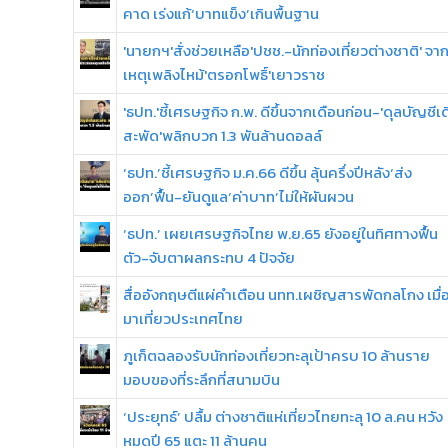
คาด เร่งแก้‘บาทแข็ง’เกินพื้นฐาน
'นายกฯ'สั่งช่วยเหลือ'ปชช.-นักท่องเที่ยวต่างชาติ' จา
เหตุเพลิงไหม้'ตรอกโพธิ์'เยาวราช
'ธปท.'ชี้เศรษฐกิจ ก.พ. ดีขึ้นจากเดือนก่อน-'ดุลบัญชีเด
สะพัด'พลิกบวก 1.3 พันล้านดอลล์
‘ธปท.’ชี้เศรษฐกิจ ม.ค.66 ดีขึ้น ลุ้นครึ่งปีหลัง‘ส่ง
ออก’ฟื้น-ยันดูแล‘ค่าบาท’ไม่ให้ผันผวน
‘ธปท.’ เผยเศรษฐกิจไทย พ.ย.65 ยังอยู่ในทิศทางฟื้น
ตัว-จับตาผลกระทบ 4 ปัจจัย
สื่ออังกฤษตีแผ่คำเตือน นทท.เผชิญสารพัดกลโกง เมื่
มาเที่ยวประเทศไทย
ภูเก็ตฉลองรับนักท่องเที่ยวทะลุเป้าครบ 10 ล้านราย
มอบของที่ระลึกที่สนามบิน
‘ประยุทธ์’ ปลื้ม ต่างชาติแห่เที่ยวไทยทะลุ 10 ล.คน หวัง
หมดปี 65 แตะ 11 ล้านคน