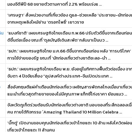
มองจีดีพีปี 68 ขยายตัวตามคาดที่ 2.2% พร้อมเร่งแ ...
ก
‘เศรษฐา’ สั่งหน่วยงานที่เกี่ยวข้อง ดูแล-ช่วยเหลือ ‘ประชาชน-นักท่องเ
จากเหตุเพลิงไหม้ย่าน ‘ตรอกโพธิ์’ เยาวราช
ิน
‘แบงก์ชาติ’ เผยเศรษฐกิจไทยเดือน ก.พ.66 ปรับตัวดีขึ้นจากเดือนก่อน
ดีขึ้นต่อเนื่อง ขณะที่ 'ดุลบัญชีเดินสะพัด' กลับมาเป็นบว ...
‘ธปท.’ เผยเศรษฐกิจไทย ม.ค.66 ดีขึ้นจากเดือนก่อน หลัง ‘การบริโภค’ 
การใช้จ่ายของรัฐ ขณะที่ ‘นักท่องเที่ยวต่างชาติชะลอ-นำ ...
‘ธปท.’ เผยเศรษฐกิจไทยเดือน พ.ย. ยังอยู่ในทิศทางฟื้นตัวต่อเนื่อง 
จับตา 4 ปัจจัยเสี่ยง “อุปสงค์ต่างประเทศ-จีนเปิดประเทศ ...
อ
สื่ออังกฤษตีแผ่คำเตือนนักท่องเที่ยว เผชิญสารพัดกลโกงเมื่อมาเที
แนะนำเที่ยวสุดท้ายขายของไม่มีคุณภาพ แท็กซี่โก่งราคา ย้อมแมว ...
จังหวัดภูเก็ตร่วมต้อนรับนักท่องเที่ยวต่างชาติ มอบของที่ระลึกฉลองเน
คน ภายใต้กิจกรรม `Amazing Thailand 10 Million Celebra ...
‘บิ๊กตู่’ เปิดงานขอบคุณนักท่องเที่ยวเข้าไทยแตะ 10 ล้าน หลังโควิดผ่อ
เที่ยวเข้าไทยแตะ 11 ล้านคน