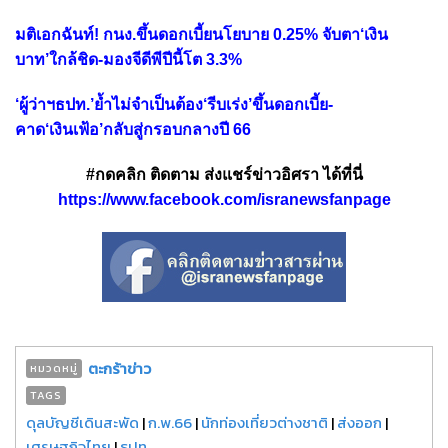
มติเอกฉันท์! กนง.ขึ้นดอกเบี้ยนโยบาย 0.25% จับตา‘เงิน
บาท’ใกล้ชิด-มองจีดีพีปีนี้โต 3.3%
‘ผู้ว่าฯธปท.’ย้ำไม่จำเป็นต้อง‘รีบเร่ง’ขึ้นดอกเบี้ย-
คาด‘เงินเฟ้อ’กลับสู่กรอบกลางปี 66
#กดคลิก ติดตาม ส่งแชร์ข่าวอิศรา ได้ที่นี่
https://www.facebook.com/isranewsfanpage
ตะกร้าข่าว
หมวดหมู่
TAGS
ดุลบัญชีเดินสะพัด
|
ก.พ.66
|
นักท่องเที่ยวต่างชาติ
|
ส่งออก
|
เศรษฐกิจไทย
|
ธปท.