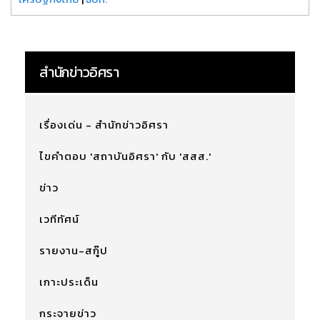
สำนักข่าวอิศรา
เรื่องเด่น - สำนักข่าวอิศรา
ไขคำตอบ 'สถาบันอิศรา' กับ 'สสส.'
ข่าว
เวทีทัศน์
รายงาน-สกู๊ป
เกาะประเด็น
กระจายข่าว