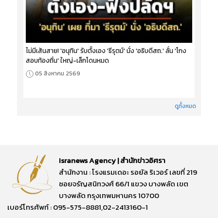
ไม่มีเส้นสาย! 'อนุทิน' รับตั้งเอง 'ธีรุตม์' นั่ง 'อธิบดีสถ.' ลั่น 'โกง
สอบท้องถิ่น' ใหญ่-เล็กโดนหมด
05 สิงหาคม 2569
ดูทั้งหมด
Isranews Agency | สำนักข่าวอิศรา
สำนักงาน : โรงแรมเดอะ รอยัล ริเวอร์ เลขที่ 219
ซอยจรัญสนิทวงศ์ 66/1 แขวง บางพลัด เขต
บางพลัด กรุงเทพมหานคร 10700
เบอร์โทรศัพท์ : 095-575-8881,02-2413160-1