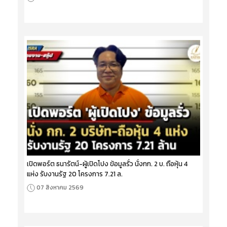
เปิดพอร์ต ธนารัตน์-ผู้เปิดโปง ข้อมูลรั่ว นั่งกก. 2 บ. ถือหุ้น 4
แห่ง รับงานรัฐ 20 โครงการ 7.21 ล.
07 สิงหาคม 2569