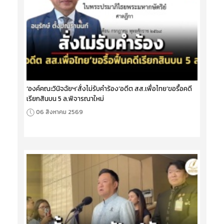
‘องค์คณะวินิจฉัยฯ’สั่งไม่รับคำร้อง‘อดีต สส.เพื่อไทย’ขอรื้อคดี
เรียกสินบน 5 ล.พิจารณาใหม่
06 สิงหาคม 2569