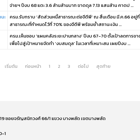
จ่ายฯ ปีงบ 68 แตะ 3.6 ล้านล้านบาท ขาดดุล 7.13 แสนล้าน คาดป ...
านะ
ครม.รับทราบ ‘สัดส่วนหนี้สาธารณะต่อจีดีพี’ ณ สิ้นเดือน มี.ค.66 อยู่ที
สาธารณะที่กำหนดไว้ที่ 70% ของจีดีพี พร้อมย้ำสถานะเงิน ...
ครม.เห็นชอบ ‘แผนคลังระยะปานกลาง’ ปีงบ 67-70 ตั้งเป้าลดการขา
เพื่อไปสู่เป้าหมายจัดทำ ‘งบสมดุล’ ในเวลาที่เหมาะสม เผยปีงบ ...
เริ่มต้น
ก่อนหน้า
1
2
3
ต่อไป
สุดท้าย
ี่ 219 ซอยจรัญสนิทวงศ์ 66/1 แขวง บางพลัด เขตบางพลัด
0-1