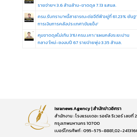
รายจ่ายฯ 3.6 ล้านล้าน-ขาดดุล 7.13 แสนล.
ครม.รับทราบ'หนี้สาธารณะต่อจีดีพี'อยู่ที่ 61.23% ยันฐ
การเงินการคลังประเทศ'เข้มแข็ง'
คุมขาดดุลไม่เกิน 3%! ครม.เคาะ‘แผนคลังระยะปาน
กลาง’ใหม่-ชงงบปี 67 รายจ่ายพุ่ง 3.35 ล้านล.
Isranews Agency | สำนักข่าวอิศรา
สำนักงาน : โรงแรมเดอะ รอยัล ริเวอร์ เลขท
กรุงเทพมหานคร 10700
เบอร์โทรศัพท์ : 095-575-8881,02-241316