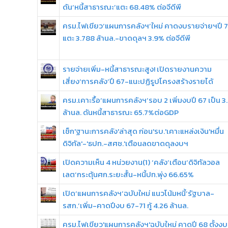
ดัน‘หนี้สาธารณะ’แตะ 68.48% ต่อจีดีพี
ครม.ไฟเขียว‘แผนการคลังฯ’ใหม่ คาดงบรายจ่ายฯปี 
แตะ 3.788 ล้านล.-ขาดดุลฯ 3.9% ต่อจีดีพี
รายจ่ายเพิ่ม-หนี้สาธารณะสูง! เปิดรายงานความ
เสี่ยง‘การคลัง’ปี 67-แนะปฏิรูปโครงสร้างรายได้
ครม.เคาะรื้อ‘แผนการคลังฯ’รอบ 2 เพิ่มงบปี 67 เป็น 3
ล้านล. ดันหนี้สาธารณะ 65.7%ต่อGDP
เช็ก'ฐานะการคลัง'ล่าสุด ก่อน'รบ.'เคาะแหล่งเงิน'หมื่น
ดิจิทัล'-'ธปท.-สศช.'เตือนลดขาดดุลงบฯ
เปิดความเห็น 4 หน่วยงาน(1) ‘คลัง’เตือน‘ดิจิทัลวอล
เลต’กระตุ้นศก.ระยะสั้น-หนี้ปท.พุ่ง 66.65%
เปิด‘แผนการคลังฯ’ฉบับใหม่ แนวโน้มหนี้‘รัฐบาล-
รสก.’เพิ่ม-คาดปีงบ 67-71 กู้ 4.26 ล้านล.
ครม.ไฟเขียว'แผนการคลังฯ'ฉบับใหม่ คาดปี 68 ตั้งงบ