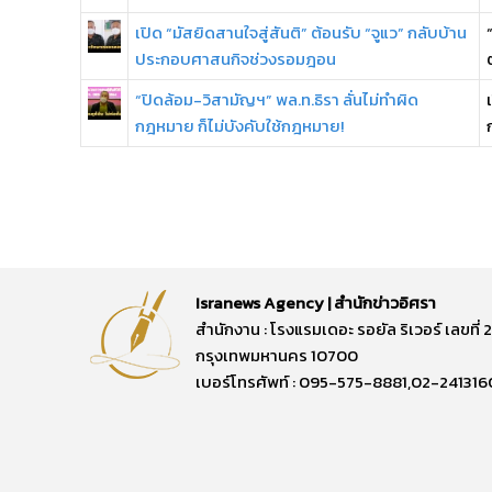
เปิด “มัสยิดสานใจสู่สันติ” ต้อนรับ “จูแว” กลับบ้าน
ประกอบศาสนกิจช่วงรอมฎอน
“ปิดล้อม-วิสามัญฯ” พล.ท.ธิรา ลั่นไม่ทำผิด
กฎหมาย ก็ไม่บังคับใช้กฎหมาย!
Isranews Agency | สำนักข่าวอิศรา
สำนักงาน : โรงแรมเดอะ รอยัล ริเวอร์ เลขท
กรุงเทพมหานคร 10700
เบอร์โทรศัพท์ : 095-575-8881,02-241316