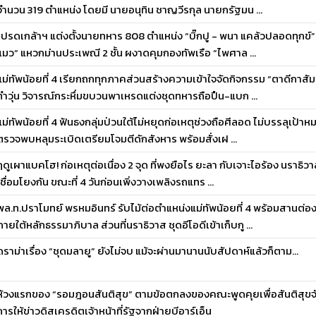
จำนวน 319 ตำแหน่ง โดยมี นายอนุทิน ชาญวีรกุล นายกรัฐมน ...
โปรดเกล้าฯ แต่งตั้งนายทหาร 808 ตำแหน่ง “บิ๊กปู - พนา แคล้วปลอดทุกข์” 
แมว“ แหวกม่านประเพณี 2 ชั้น ผงาดคุมกองทัพเรือ “ไพศาล ...
แม่ทัพน้อยที่ 4 เรียกถกทุกภาคส่วนสร้างความเข้าใจจัดกิจกรรม “ตาดีกาสั
ทำวุ่น วิจารณ์กระหึ่มขบวนพาเหรดแต่งชุดทหารถือปืน-แบก ...
แม่ทัพน้อยที่ 4 ฟันธงกลุ่มป่วนใต้ไม่หยุดก่อเหตุช่วงถือศีลอด ไม่บรรลุเป้า
ตรวจพบหลุมระเบิดเตรียมโจมตีดักสังหาร พร้อมสั่งเฝ ...
ฤดูเผาแบคโฮ! ก่อเหตุต่อเนื่อง 2 จุด ที่พงยือไร ยะลา กับเจาะไอร้อง นราธิวา
เชื่อมโยงกัน ขณะที่ 4 วันก่อนเพิ่งวางเพลิงรถแทร ...
พล.ท.ปราโมทย์ พรหมอินทร์ รับไม้ต่อตำแหน่งแม่ทัพน้อยที่ 4 พร้อมสานต
ภายใต้หลักธรรมาภิบาล ส่วนที่นราธิวาส ชุดอีโอดีเข้าเก็บกู ...
ดราม่าเรื่อง “ชุดมลายู” ยังไม่จบ แม้จะผ่านมานานนับสัปดาห์แล้วก็ตาม...
ห้วงแรกของ “รอมฎอนสันติสุข” ตามข้อตกลงของคณะพูดคุยเพื่อสันติสุขจ
การให้ข่าวดิสเครดิตเจ้าหน้าที่รัฐจากฝ่ายบีอาร์เอ็น