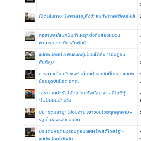
เปิดเส้นทาง “ไพศาล หนูสังข์” แม่ทัพภาคใต้คนใหม่!
คอสเพลย์แบกปืนทำเหตุ? ตั้งทีมส่องขบวน
พาเหรด “ตาดีกาสัมพันธ์”
แม่ทัพน้อยที่ 4 ฟันธงกลุ่มป่วนใต้ล้ม “รอมฎอน
สันติสุข”
การข่าวเตือน “ระแงะ” เสี่ยงป่วนหนักปีใหม่ - แม่ทัพ
น้อยรุดขันน็อต ชคต.
"ปราโมทย์" รับไม้ต่อ "แม่ทัพน้อย 4" - อีโอดีกู้
"ไปป์บอมบ์" แว้ง
ปม “ชุดมลายู” ไม่จบง่าย เยาวชนโวยถูกคุกคาม -
รัฐย้ำต้องแจ้งก่อนจัด
ประเดิมหยุดยิงรอมฎอน BRN โพสต์โวยรัฐ -
แม่ทัพน้อยโต้กลับ