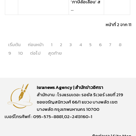
‘ภาษีล้อเลื่อน’ ส
...
หน้าที่ 2 จาก 11
เริ่มต้น
ก่อนหน้า
1
2
3
4
5
6
7
8
9
10
ต่อไป
สุดท้าย
Isranews Agency | สำนักข่าวอิศรา
สำนักงาน : โรงแรมเดอะ รอยัล ริเวอร์ เลขที่ 219
ซอยจรัญสนิทวงศ์ 66/1 แขวง บางพลัด เขต
บางพลัด กรุงเทพมหานคร 10700
เบอร์โทรศัพท์ : 095-575-8881,02-2413160-1
ติดต่อเรา
|
Site Map