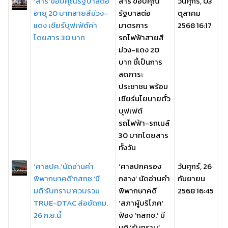
‘สารี’ขอบคุณรัฐบาลต่อ
สารี ขอบคุณ
วันศุกร์, 03
อายุ 20 บาทสายสีม่วง-
รัฐบาลต่อ
ตุลาคม
แดง เชียร์บุฟเฟ่ต์ค่า
มาตรการ
2568 16:17
โดยสาร 30 บาท
รถไฟฟ้าสายสี
ม่วง-แดง 20
บาท ชี้เป็นการ
ลดภาระ
ประชาชน พร้อม
เชียร์นโยบายตั๋ว
บุฟเฟต์
รถไฟฟ้า-รถเมล์
30 บาทโดยสาร
ทั้งวัน
‘ศาลปค.’นัดอ่านคำ
‘ศาลปกครอง
วันศุกร์, 26
พิพากษาคดี'กสทช.'มี
กลาง’ นัดอ่านคำ
กันยายน
มติ'รับทราบ'ควบรวม
พิพากษาคดี
2568 16:45
TRUE-DTAC ส่อขัดกม.
‘สภาผู้บริโภค’
26 ก.ย.นี้
ฟ้อง ‘กสทช.’ มี
มติ ‘รับทราบ’