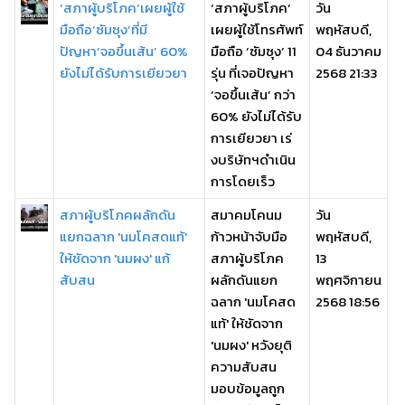
‘สภาผู้บริโภค’เผยผู้ใช้
‘สภาผู้บริโภค’
วัน
มือถือ‘ซัมซุง’ที่มี
เผยผู้ใช้โทรศัพท์
พฤหัสบดี,
ปัญหา‘จอขึ้นเส้น’ 60%
มือถือ ‘ซัมซุง’ 11
04 ธันวาคม
ยังไม่ได้รับการเยียวยา
รุ่น ที่เจอปัญหา
2568 21:33
‘จอขึ้นเส้น’ กว่า
60% ยังไม่ได้รับ
การเยียวยา เร่
งบริษัทฯดำเนิน
การโดยเร็ว
สภาผู้บริโภคผลักดัน
สมาคมโคนม
วัน
แยกฉลาก 'นมโคสดแท้'
ก้าวหน้าจับมือ
พฤหัสบดี,
ให้ชัดจาก 'นมผง' แก้
สภาผู้บริโภค
13
สับสน
ผลักดันแยก
พฤศจิกายน
ฉลาก 'นมโคสด
2568 18:56
แท้' ให้ชัดจาก
'นมผง' หวังยุติ
ความสับสน
มอบข้อมูลถูก