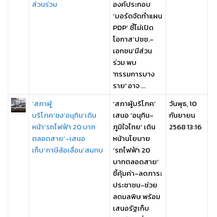
ส่วนร่วม
องค์ประกอบ
‘บอร์ดจัดทำแผน
PDP’ ชี้ไม่เปิด
โอกาส‘ปชช.-
เอกชน’มีส่วน
ร่วม พบ
'กรรมการบาง
ราย' อาจ ...
‘สภาผู้
‘สภาผู้บริโภค’
วันพุธ, 10
บริโภค’ชง‘อนุทิน’เดิน
เสนอ ‘อนุทิน-
กันยายน
หน้า‘รถไฟฟ้า 20 บาท
ภูมิใจไทย’ เดิน
2568 13:16
ตลอดสาย’-เสนอ
หน้านโยบาย
เก็บ‘ภาษีล้อเลื่อน’สมทบ
‘รถไฟฟ้า 20
บาทตลอดสาย’
ชี้คุ้มค่า-ลดภาระ
ประชาชน-ช่วย
ลดมลพิษ พร้อม
เสนอรัฐเก็บ