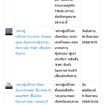
ควบรวมธุรกิจ
TRUE-DTAC
ส่อขัดกฎหมาย
26 ก.ย.นี้
‘สภาผู้
‘สภาผู้บริโภค’
วันอังคาร,
บริโภค’เร่ง‘คปภ.’ทำแผน
เรียกร้อง ‘คปภ.’
16 กันยายน
ดูแล-คุ้มครอง'ผู้เอาประ
เร่งทำแผน-ออก
2568 13:15
กันฯ' หลัง ‘KWI’ เสี่ยงปิด
มาตรการ
กิจการ
คุ้มครอง ‘ผู้เอา
ประกันฯ’ หลังสั่ง
‘KWI’ จัดทำ
Special Audit
เสี่ยงปิดกิจการ
‘สภาผู้บริโภค’เรียก
‘สภาผู้บริโภค’
วัน
ร้อง‘ปธ.กพช.’รื้อ‘คกก.ทำ
ยื่นหนังสือถึง
พฤหัสบดี,
แผนPDP’ ชี้ไม่เปิด
‘ประธาน กพช.’
11 กันยายน
โอกาส‘ปชช.-เอกชน’มี
เรียกร้องทบทวน
2568 15:03