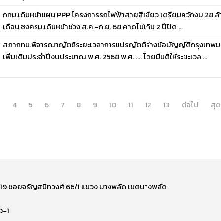
กทม.เดินหน้าแผน PPP โครงการรถไฟฟ้าสายสีเขียว เตรียมควักงบ 28 ล้า
เดือน ชงครม.เดินหน้าช่วง ส.ค.-ก.ย. 68 คาดไม่เกิน 2 ปีปิด ...
สภากทม.พิจารณาญัตติระยะเวลาการแปรญัตติร่างข้อบัญญัติกรุงเทพม
เพิ่มเติมประจำปีงบประมาณ พ.ศ. 2568 พ.ศ. …. โดยมีมติให้ระยะเวล ...
า
4
5
6
7
8
9
10
11
12
13
ต่อไป
สุด
ี่ 219 ซอยจรัญสนิทวงศ์ 66/1 แขวง บางพลัด เขตบางพลัด
0-1