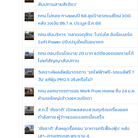
สัมปทานสายสีเขียว’
กทม.ไม่ถอย กางแผนปี 68 ลุยป้ายรถเมล์ใหม่ 300
หลัง วงเงิน 86.7 ล. ประมูล มี.ค.68
กทม.ยันบริหาร ‘ตลาดจตุจักร’ โปร่งใส จับมือบอร์ด
Soft Power ปรับปรุงใหม่ในอนาคต
กทม.ตอบรับนโยบาย 20 บาท แต่ต้องชดเชยรายได้
ไม่แก้สัญญาสัมปทาน
วิเคราะห์ผลลัพธ์มาตรการ ‘รถไฟฟ้าฟรี-รถเมล์ฟรี 7
วัน’ แก้ฝุ่น PM2.5 จริงหรือไม่?
กทม.ออกมาตรการขอ Work From Home ถึง 24 ม.ค.
ห้ามรถใหญ่เข้าวงแหวนรัชดา
ส.ก.จี้ ‘ชัชชาติ’ เปิดผลสอบสวนทุจริตเครื่องออก
กำลังกาย ผู้ว่าฯแจงจะบอกเมื่อเสร็จ
‘ชัชชาติ’ สั่งหยุดรื้อถอน ‘อาคารศรีเฟื่องฟุ้ง’ หลัง
เสา-คานตกบนถ.พระราม 4