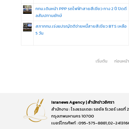
กทม.เดินหน้า PPP รถไฟฟ้าสายสีเขียว กาง 2 ปี ปิดดี
ลสัมปทานยักษ์
สภากทม.เร่งแปรญัตติจ่ายหนี้สายสีเขียว BTS เหลือ
5 วัน
เริ่มต้น
ก่อนหน้
Isranews Agency | สำนักข่าวอิศรา
สำนักงาน : โรงแรมเดอะ รอยัล ริเวอร์ เลขท
กรุงเทพมหานคร 10700
เบอร์โทรศัพท์ : 095-575-8881,02-241316