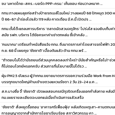
ชง ‘มหาดไทย-สคร.-บอร์ด PPP-ครม.’ เห็นชอบ ก่อนวางหมาก ...
กทม.กางแผนลุยก่อสร้างป้ายรถเมล์โฉมใหม่ วางแผนปี 68 ปักหมุด 300 หล
ปี 66-67 นำร่องไปแล้ว 119 หลัง คาดเดือน มี.ค.นี้ เปิดปร ...
กทม.ตั้งโต๊ะแถลงการบริหาร ‘ตลาดนัดสวนจตุจักร’ โปร่งใส แจงยิบเก็บค่าเ
สมัย รฟท. บริหาร โต้ข้อครหาค่าเช่าตกหล่น ชี้เข้าคลัง ...
'คมนาคม' เตรียมทำหนังสือแจ้ง กทม. ถึงมาตรการค่าโดยสารรถไฟฟ้า 20 
ก.ย. 68 นี้ เผยคุย 'ชัชชาติ' เบื้องต้นแล้ว ด้าน กทม.พร้ ...
“ถ้าตอบไม่ได้ว่ามีรถยนต์ส่วนบุคคลดลงเท่าไหร่? มีนัยสำคัญหรือไม่? ช่ว
ก็ไม่ตอบโจทย์หรอกครับ ส่วนการที่นโยบายนี้ไม่ได้รว ...
ฝุ่น PM2.5 ยังแรง ผู้ว่ากทม.ขยายมาตรการขอความร่วมมือ Work From Home
บรรทุกขนาดใหญ่ห้ามเข้าเขตวงแหวนรัชดา 2 วัน 23-24 ม.ค ...
ส.ก.บางซื่อ จี้ ‘ชัชชาติ’ เปิดผลสอบกรณีทุจริตเครื่องออกกำลังกาย หลังม
ทม.เผยรายละเอียดจะบอกแน่เมื่อดำเนินการแล้วเสร็จ
‘ชัชชาติ’ สั่งหยุดรื้อถอน ‘อาคารศรีเฟื่องฟุ้ง’ หลังเกิดเหตุเสา-คานตกบ
การอนุญาตจากสำนักการโยธาเรียบร้อย สภาวิศวกรรม คา ...