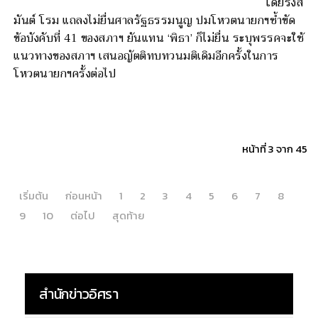
โดยรังสิ
มันต์ โรม แถลงไม่ยื่นศาลรัฐธรรมนูญ ปมโหวตนายกฯซ้ำขัด
ข้อบังคับที่ 41 ของสภาฯ ยันแทน ‘พิธา’ ก็ไม่ยื่น ระบุพรรคจะใช้
แนวทางของสภาฯ เสนอญัตติทบทวนมติเดิมอีกครั้งในการ
โหวตนายกฯครั้งต่อไป
หน้าที่ 3 จาก 45
เริ่มต้น
ก่อนหน้า
1
2
3
4
5
6
7
8
9
10
ต่อไป
สุดท้าย
สำนักข่าวอิศรา