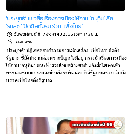
‘ประยุทธ์’ แซวสื่อเรื่องการเมืองให้ถาม ‘อนุทิน’ ลือ
‘รทสช.’ ปิดดีลตั้งรบ.ร่วม ‘เพื่อไทย’
วันพฤหัสบดี ที่ 17 สิงหาคม 2566 เวลา 17:36 น.
isranews
‘ประยุทธ์’ ปฏิเสธตอบคำถามการเมืองเรื่อง ‘เพื่อไทย’ ดีลตั้ง
รัฐบาล ชี้ยังทำงานต่อเพราะปัญหาังมีอยู่ กระเซ้าเรื่องการเมือง
ให้ถาม ‘อนุทิน’ ขณะที่ ‘รวมไทยสร้างชาติ’ แจ้งสื่อโฆษกเข้า
พรรคเตรียมแถลงแจงข่าวลือสะพัด ดีลเก้าอี้รัฐมนตรีจบ จับมือ
พรรคเพื่อไทยตั้งรัฐบาล