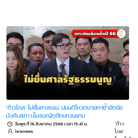
‘ก้าวไกล’ ไม่ยื่นศาลรธน. ปมมติโหวตนายกฯซ้ำขัดข้อ
บังคับสภา เล็งชงญัตติทบทวนแทน
‘ก้าว
วันพุธ ที่ 16 สิงหาคม 2566 เวลา 15:41 น.
ไกล’
isranews