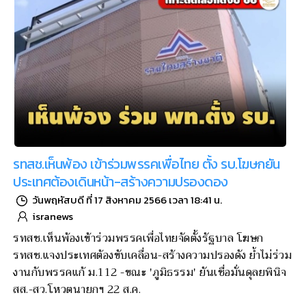
รทสช.เห็นพ้อง เข้าร่วมพรรคเพื่อไทย ตั้ง รบ.โฆษกยัน
ประเทศต้องเดินหน้า-สร้างความปรองดอง
วันพฤหัสบดี ที่ 17 สิงหาคม 2566 เวลา 18:41 น.
isranews
รทสช.เห็นพ้องเข้าร่วมพรรคเพื่อไทยจัดตั้งรัฐบาล โฆษก
รทสช.แจงประเทศต้องขับเคลื่อน-สร้างความปรองดัง ย้ำไม่ร่วม
งานกับพรรคแก้ ม.112 -ขณะ 'ภูมิธรรม' ยันเชื่อมั่นดุลยพินิจ
สส.-สว.โหวตนายกฯ 22 ส.ค.