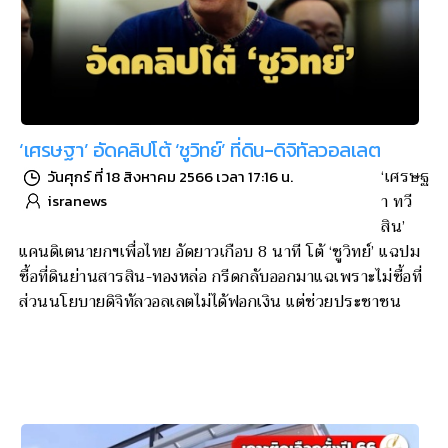
‘เศรษฐา’ อัดคลิปโต้ ‘ชูวิทย์’ ที่ดิน-ดิจิทัลวอลเลต
‘เศรษฐ
วันศุกร์ ที่ 18 สิงหาคม 2566 เวลา 17:16 น.
า ทวี
isranews
สิน’
แคนดิเตนายกฯเพื่อไทย อัดยาวเกือบ 8 นาที โต้ ‘ชูวิทย์’ แฉปม
ซื้อที่ดินย่านสารสิน-ทองหล่อ กรีดกลับออกมาแฉเพราะไม่ซื้อที่
ส่วนนโยบายดิจิทัลวอลเลตไม่ได้ฟอกเงิน แต่ช่วยประชาชน