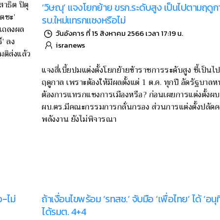
‘สาธิต ปิตุ
‘วิษณุ’ แจงโยกย้าย ขรก.ระดับสูง เป็นไปตามฤดูก
เตชะ’
รบ.ใหม่แทรกแซงหรือไม่
แถลงผล
วันอังคาร ที่ 15 สิงหาคม 2566 เวลา 17:19 น.
์’ ลง
isranews
ติส่งแล้ว
แจงสี่เบี้ยปมแต่งตั้งโยกย้ายข้าราชการระดับสูง ชี้เป็น
ฤดูกาล เพราะต้องให้มีผลตั้งแต่ 1 ต.ค. ทุกปี อัดรัฐบาลห
ต้องการแทรกแซงการเมืองหรือ? ก่อนเผยการแต่งตั้งผบ.
ผบ.ตร.มีคณะกรรมการกลั่นกรอง ส่วนการแต่งตั้งปลัดค
พลังงาน ยังไม่พิจารณา
ว-ไม่
ถ้าเงื่อนไขพร้อม ‘รทสช.’ จับมือ ‘เพื่อไทย’ ได้ ‘อนุท
ได้รมต. 4+4