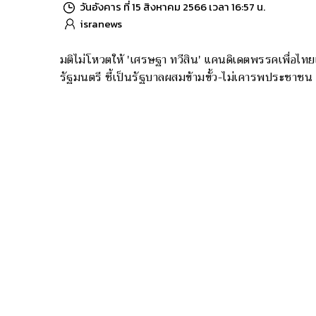
วันอังคาร ที่ 15 สิงหาคม 2566 เวลา 16:57 น.
isranews
มติไม่โหวตให้ 'เศรษฐา ทวีสิน' แคนดิเดตพรรคเพื่อไท
รัฐมนตรี ชี้เป็นรัฐบาลผสมข้ามขั้ว-ไม่เคารพประชาชน
‘ก้าวไกล’ จับเบอร์ผู้สมัครเลือกตั้งซ่อม สส.ระยอ
เลือกพรุ่งนี้ (16 ส.ค.66)
วันอังคาร ที่ 15 สิงหาคม 2566 เวลา 14:40 น.
isranews
หมายเลขเลือกตั้งซ่อม จ.ระยอง ได้เบอร์ 1 มั่นใจได้รับเ