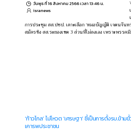
วันพุธ ที่ 16 สิงหาคม 2566 เวลา 13:46 น.
isranews
การประชุม สส.ปชป. เคาะเลือก ‘หมอบัญญัติ เจตนจันทร
สมัครชิง สส.ระยองเขต 3 ส่วนที่ไม่ลงเอง เพราะพรรคมีม
‘ก้าวไกล’ ไม่โหวต ‘เศรษฐา’ ชี้เป็นการตั้งรบ.ข้ามขั้
เคารพประชาชน