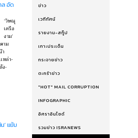
าล อัด
ข่าว
เวทีทัศน์
‘วิษณุ
เครือ
รายงาน-สกู๊ป
งาม’
ไปตาม
เกาะประเด็น
น้า
เหล่า-
กระจายข่าว
ลัง-
ตะกร้าข่าว
"HOT" MAIL CORRUPTION
INFOGRAPHIC
อิศราอินไซด์
ิน’ แย้ม
รวมข่าว ISRANEWS