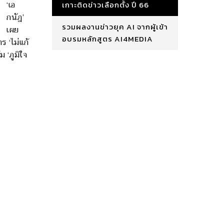
‘เอ
เกาะติดข่าวเลือกตั้ง ปี 66
กนัฎ’
รวมผลงานข่าวยุค AI จากผู้เข้า
เผย
อบรมหลักสูตร AI4MEDIA
 ‘ไม่แก้
ม ‘ภูมิใจ
ูง ปัด
‘บิ๊กตู่’
ยังไม่
งเวลา
ะเด็น