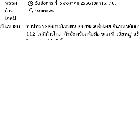
พรรค
วันอังคาร ที่ 15 สิงหาคม 2566 เวลา 16:17 น.
ก้าว
isranews
ไกลมี
ยเป็นนายก
ท่าทีพรรคต่อการโหวตนายกฯของเพื่อไทย ยืนบนหลักการ
112-ไม่มีก้าวไกล’ ถ้าชัดพร้อมจับมือ ขณะที่ ‘เสี่ยหนู’ แง้
ไทย’ น่าจะได้เก้าอี้ รมต. 4+4
ง ปชป.ถก
‘ประยุทธ์’ ยังไม่พิจารณาแต่งตั้งข้าราชการระดับส
ตอบปมการเมือง
‘ก้าว
วันอังคาร ที่ 15 สิงหาคม 2566 เวลา 14:18 น.
ไกล’
isranews
จับ
พิจารณาแต่งตั้งโยกย้ายข้าราชการระดับสูง มองยังไม่ถึ
ลือกกลับมา
เหมาะสม ส่วนประเด็นเบี้ยผู้สูงวัยมีคนตอบแล้ว ส่วนปร