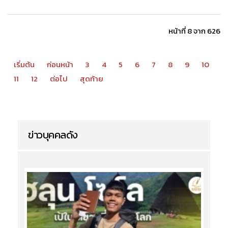
"...คดีแรก โทษจำคุก 2 ปี 6 เดือน ได้รอลงอาญา 2 ปี , คดีสอง
จำคุก 6 ปี ได้รอลงอาญา 2 ปี , คดีสาม ได้ยกฟ้อง , คดีที่สี่ ได้
ยกฟ้อง ส่วน คดีล่าสุด หรือนับเป็นคดีที่ห้า กรณีเบิกจ่ายเงินค่า
จ้างและค่าวัสดุครุภัณฑ์โครงการต่างๆ และแก้ไขเปลี่ยนแปลง
ชื่อผู้รับเงินตามเช็คโดยมิชอบ ที่โดนโทษจำคุก 30 ปี นับเป็น
คดีแรกที่ นายลำพอง โดนลงโทษจำคุก โดยไม่รอลงอาญา หรือ
ยกฟ้อง หลังศาลอุทธรณ์สั่งแก้คำพิพากษาศาลชั้นต้น..." ...
หน้าที่ 8 จาก 626
เริ่มต้น
ก่อนหน้า
3
4
5
6
7
8
9
10
11
12
ต่อไป
สุดท้าย
ข่าวบุคคลดัง