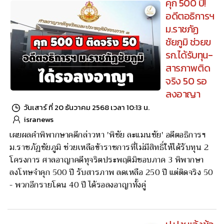
คนใกล้ชิด 'ก่อเขต จันทเลิศลักษณ์' ผอ.สํานักข่าวไทยพีบีเอส
แจงปมถูกร้องเรียนใช้รถหลวงส่วนตัว ยันเป็นการใช้งานตาม
ภารกิจพบแหล่งข่าว มีหลักฐานยืนยัน รับมีเรื่องอยู่ระหว่าง
ตรวจสอบภายใน ข้องใจทำไมเป็นข่าวช่วงนี้ - ขอหารือ 'วันชัย
ตันติวิทยาพิทักษ์'ก่อน ยังไม่ได้คุย 'เทพชัย หย่อง' อยู่ ตปท.
คุก 500 ปี!
อดีตอธิการฯ
ม.ราชภัฏ
ชัยภูมิ ช่วยข
รก.ได้รับทุน-
สารภาพติด
จริง 50 รอ
ลงอาญา
วันเสาร์ ที่ 20 ธันวาคม 2568 เวลา 10:13 น.
isranews