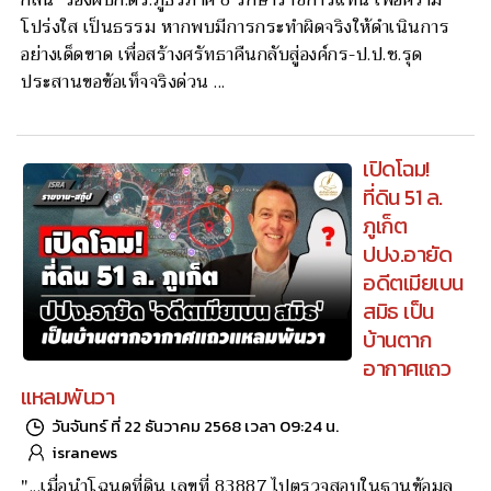
โปร่งใส เป็นธรรม หากพบมีการกระทำผิดจริงให้ดำเนินการ
อย่างเด็ดขาด เพื่อสร้างศรัทธาคืนกลับสู่องค์กร-ป.ป.ช.รุด
ประสานขอข้อเท็จจริงด่วน ...
เปิดโฉม!
ที่ดิน 51 ล.
ภูเก็ต
ปปง.อายัด
อดีตเมียเบน
สมิธ เป็น
บ้านตาก
อากาศแถว
แหลมพันวา
วันจันทร์ ที่ 22 ธันวาคม 2568 เวลา 09:24 น.
isranews
"...เมื่อนำโฉนดที่ดิน เลขที่ 83887 ไปตรวจสอบในฐานข้อมูล