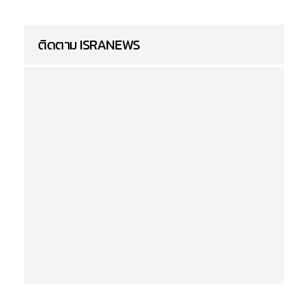
'ป.ป.ช.' แจง ตีตก 'ศักดิ์สยาม' ซุกหุ้น 'หจก.บุรีเจริญฯ' สวน คำ
วินิจฉัย 'ศาลรัฐธรรมนูญ'
23 เมษายน 2569
ดูทั้งหมด
ติดตาม ISRANEWS