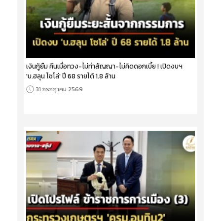
เงินกู้ยืม คืนเมื่อทวง-ไม่ทำสัญญา-ไม่คิดดอกเบี้ย ! เปิดงบฯ
'บ.ฮลุน โซโล่' ปี 68 รายได้ 1.8 ล้าน
31 กรกฎาคม 2569