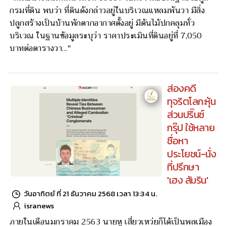
กรมที่ดิน พบว่า ที่ดินดังกล่าวอยู่ในบริเวณแหลมพันวา มีสิ่ง
ปลูกสร้างเป็นบ้านพักตากอากาศตั้งอยู่ มีต้นไม้ปกคลุมทั่ว
บริเวณ ในฐานข้อมูลระบุว่า ราคาประเมินที่ดินอยู่ที่ 7,050
บาทต่อตารางวา..."
ส่องคดี
ทุจริตโลก:หุ้น
ส่วนปริ๊นซ์
กรุ๊ป ใช้หลาย
ชื่อหา
ประโยชน์-นั่ง
ที่ปรึกษา
'เฮง สัมริน'
วันอาทิตย์ ที่ 21 ธันวาคม 2568 เวลา 13:34 น.
isranews
ภายในเดือนมกราคม 2563 นายหู เสี่ยวเหว่ยก็ได้เป็นพลเมือง