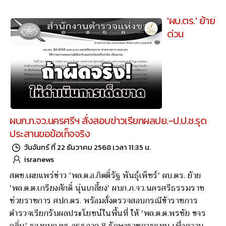
'ผบ.ตร.' ย้าย
ด่วน
ผบก.ภ.จว.นครศรีฯ สั่งสอบข่าวเรียกผลปย.-ป.ป.ช.รุด
ประสานขอข้อเท็จจริง
วันจันทร์ ที่ 22 ธันวาคม 2568 เวลา 11:35 น.
isranews
สตช.เผยแพร่ข่าว 'พล.ต.อ.กิตติ์รัฐ พันธุ์เพ็ชร์' ผบ.ตร. ย้าย
'พล.ต.ต.เกรียงศักดิ์ นุ่นเกลี้ยง' ผบก.ภ.จว.นครศรีธรรมราช
ช่วยราชการ ศปก.ตร. พร้อมสั่งตรวจสอบกรณีข้าราชการ
ตำรวจเรียกรับผลประโยชน์ในพื้นที่ ให้ 'พล.ต.ต.พรชัย ขจร
กลิ่น' รองผบก.ตร.ภูธรภาค 8 รักษาราชการแทน เพื่อความ