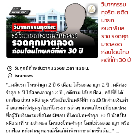
ดูชัดๆ คำสั่ง ยึดอายัดทรัพย์สิน 90 รายการ 467.6 ล. ‘จุรี-ภู
เฌอหลิน-กิตติศักดิ์’ 3 ลูก ‘ก๊ก อาน’ สว.นักธุรกิจสัญชาติกัมพูชา
กับ พวก คดีฟอกเงิน ที่ดิน-สิ่งปลูกสร้าง 32 แปลง เงินฝาก 33
บัญชี กรมธรรม์ 21 ฉบับ หลักทรัพย์ 4 รายการ ผู้ถือครองนับ
สิบ ในชื่อทายาทคนโตมากสุด
วิบากกรรม
ทุจริต: อดีต
นายก
อบต.พิมล
ราช รอดคุก
มาตลอด
ก่อนโดนโทษ
คดีที่ห้า 30 ปี
วันศุกร์ ที่ 19 ธันวาคม 2568 เวลา 11:39 น.
isranews