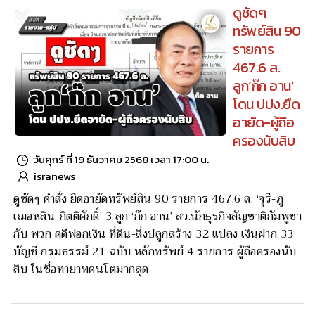
isranews
“สาวงามจาก 3 บ้านใหญ่ ที่ก้าวขึ้นประชันโฉมบนเวที สส.เขต
4 ลำปาง มีที่มาของคะแนนเสียงซึ่งจะทำให้มีโอกาสเบียดกันเข้า
สู่เส้นชัยในระดับ 3 หมื่นคะแนนด้วยกันทุกคน โดยจะเฉือนกัน
แค่ปลายจมูกเท่านั้น”
ดูชัดๆ
ทรัพย์สิน 90
รายการ
467.6 ล.
ลูก‘ก๊ก อาน’
โดน ปปง.ยึด
อายัด-ผู้ถือ
ครองนับสิบ
วันศุกร์ ที่ 19 ธันวาคม 2568 เวลา 17:00 น.
isranews