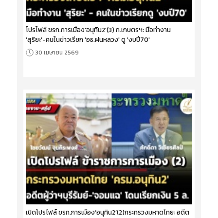
โปรไฟล์ ขรก.การเมือง'อนุทิน2'(3) ก.เกษตรฯ: มือทำงาน
'สุริยะ'-คนในข่าวเรียก 'อธ.ฝนหลวง' ดู 'งบปี70'
30 เมษายน 2569