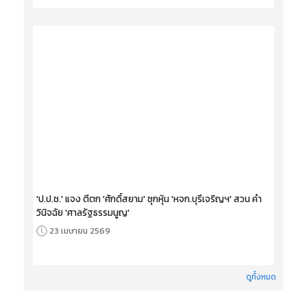
เปิดโปรไฟล์ ข้าราชการการเมือง กระทรวงอุตสาหกรรม
'อนุทิน2' (1) คนสนิทบรรหาร-เลขานุการคู่ใจ 'วราวุธ'
28 เมษายน 2569