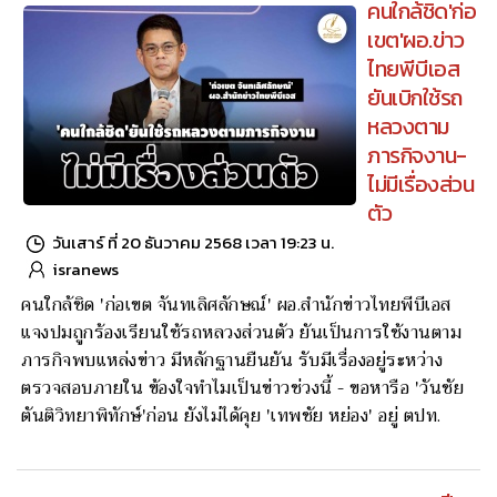
"...เท่ากับว่า นายพิชัย ละแมนชัย อดีตอธิการบดีมหาวิทยาลัย
ราชภัฏชัยภูมิ ถูกศาลพิพากษาลงโทษจำคุก 2 คดี คดีแรก โดย
โทษจำคุก 2 ปี รับสารภาพลดเหลือ 1 ปี , คดีสอง จำคุก 500 ปี
รับสารภาพลดเหลือ 250 ปี แต่เมื่อรวมทุกกระทง แล้วจำคุก 50
ปี ได้รอลงอาญาโทษจำคุก ทั้ง 2 คดี ..."
คนใกล้ชิด'ก่อ
เขต'ผอ.ข่าว
ไทยพีบีเอส
ยันเบิกใช้รถ
หลวงตาม
ภารกิจงาน-
ไม่มีเรื่องส่วน
ตัว
วันเสาร์ ที่ 20 ธันวาคม 2568 เวลา 19:23 น.
isranews