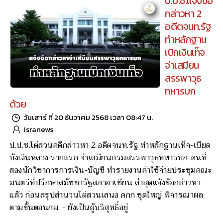
เผยผลคำพิพากษาคดีกล่าวหา 'พิชัย ละแมนชัย' อดีตอธิการฯ
ม.ราชภัฏชัยภูมิ ช่วยเหลือข้าราชการที่ไม่มีสิทธิ์ให้ได้รับทุน 2
โครงการ ศาลอาญาคดีทุจริตประพฤติมิชอบภาค 3 พิพากษา
ลงโทษจำคุก 500 ปี รับสารภาพ ลดเหลือ 250 ปี แต่ติดจริง 50
- พวกอีกรายโดน 40 ปี ได้รอลงอาญาทั้งคู่
ป.ป.ช.แจ้งข้อ
กล่าวหา 2
อดีตจนท.รัฐ
ทำหลักฐาน
เบิกเงินเท็จ
จ่าเสมียน
สรรพาวุธ
ทหารบก
ด้วย
วันเสาร์ ที่ 20 ธันวาคม 2568 เวลา 08:47 น.
isranews