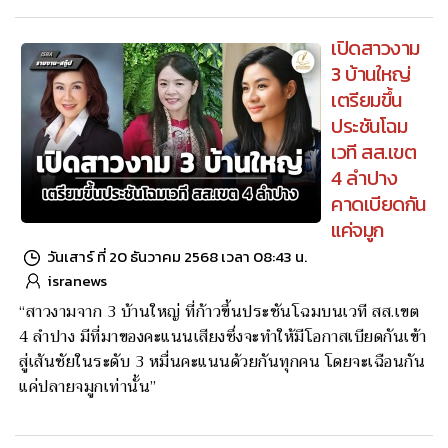
ป.ป.ช.ไต่สวนคดีกล่าวหา 2 อดีตจนท.รัฐ ทำหลักฐานเท็จ-เบียด
บังเงินหลวง รายแรก จ่าเสมียนกรมสรรพาวุธทหารบก-คนที่
สองนักวิชาการการเงิน-บัญชี ทำรายงานค่าใช้จ่ายประชุมคณะ
มนตรีที่ปรึกษาสมัชชารัฐสภาอาเซียน ล่าสุดแจ้งข้อกล่าวหา
แล้ว ก่อนสรุปสำนวนไต่สวนเสนอ คกก.ชุดใหญ่ พิจารณาผล
ตามขั้นตอนกม. - ยังเป็นผู้บริสุทธิ์อยู่
เปิดสาวงาม
3 บ้านใหญ่
เตรียมขึ้น
ประชันโฉม
เวที สส.เขต
4 ลำปาง
คาดเบียดกัน
แค่จมูก
วันเสาร์ ที่ 20 ธันวาคม 2568 เวลา 08:43 น.