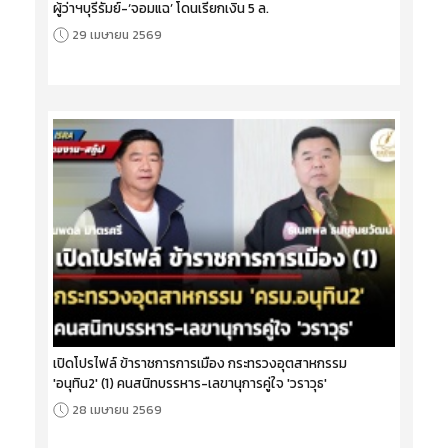
เปิดโปรไฟล์ ขรก.การเมือง‘อนุทิน2’(2)กระทรวงมหาดไทย: อดีต
ผู้ว่าฯบุรีรัมย์-‘จอมแฉ’ โดนเรียกเงิน 5 ล.
29 เมษายน 2569