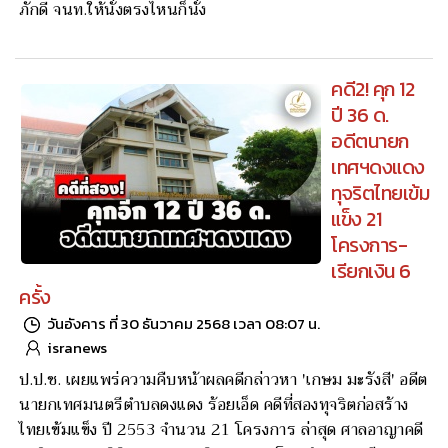
ภักดี จนท.ให้นั่งตรงไหนก็นั่ง
คดี2! คุก 12
ปี 36 ด.
อดีตนายก
เทศฯดงแดง
ทุจริตไทยเข้ม
แข็ง 21
โครงการ-
เรียกเงิน 6
ครั้ง
วันอังคาร ที่ 30 ธันวาคม 2568 เวลา 08:07 น.
isranews
ป.ป.ช. เผยแพร่ความคืบหน้าผลคดีกล่าวหา 'เกษม มะรังสี' อดีต
นายกเทศมนตรีตำบลดงแดง ร้อยเอ็ด คดีที่สองทุจริตก่อสร้าง
ไทยเข้มแข็ง ปี 2553 จำนวน 21 โครงการ ล่าสุด ศาลอาญาคดี