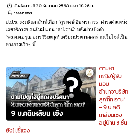
วันอังคาร ที่ 30 ธันวาคม 2568 เวลา 18:26 น.
isranews
ป.ป.ช. ลงมติเอกฉันท์เลือก 'สุรพงษ์ อินทรถาวร' ดำรงตำแหน่ง
เลขาธิการฯ คนใหม่ แทน 'สาโรจน์' หลังผ่านชิงดำ
'พล.ต.ต.อรุณ อมรวิริยะกุล' เตรียมประกาศผลผ่านเว็บไซต์เป็น
ทางการเร็วๆ นี้
ตามหา
หญิง'ผู้รับ
มอบ
อำนาจ'บริษัท
ลูก'ก๊ก อาน'
- 9 บ.คดี
เหลียนเซิง
อยู่บ้าน 3 ชั้น
ยังไม่ชี้แจง