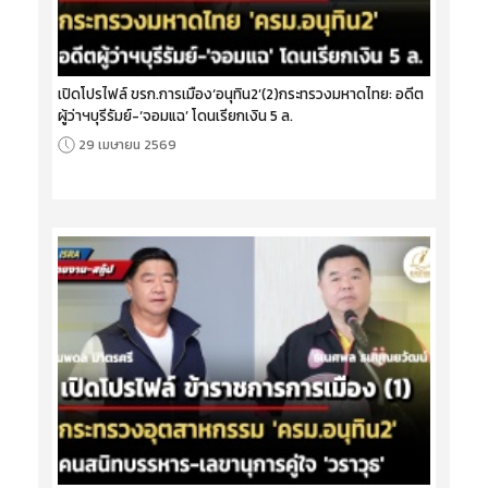
เปิดโปรไฟล์ ขรก.การเมือง‘อนุทิน2’(2)กระทรวงมหาดไทย: อดีต
ผู้ว่าฯบุรีรัมย์-‘จอมแฉ’ โดนเรียกเงิน 5 ล.
29 เมษายน 2569