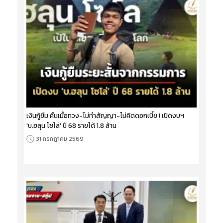
เงินกู้ยืม คืนเมื่อทวง-ไม่ทำสัญญา-ไม่คิดดอกเบี้ย ! เปิดงบฯ
'บ.ฮลุน โซโล่' ปี 68 รายได้ 1.8 ล้าน
31 กรกฎาคม 2569