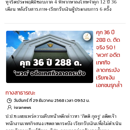
ทุจริตประพฤติมิชอบภาค 4 พิพากษาลงโทษจำคุก 12 ปี 36
เดือน หลังรับสารภาพ-เรียกรับเงินผู้ประกอบการ 6 ครั้ง
คุก 36 ปี
288 ด. ติด
จริง 50 !
'พวก' อดีต
เทศกิจ
ลาดกระบัง
เรียกเงิน
เอกชนรุกล้ำ
ทางสาธารณะ
วันจันทร์ ที่ 29 ธันวาคม 2568 เวลา 09:52 น.
isranews
ป.ป.ช.เผยแพร่ความคืบหน้าคดีกล่าวหา 'กิตติ กุลจู' อดีตเจ้า
พนักงานเทศกิจสนง.เขตลาดกระบัง เรียกรับเงินเพื่อไม่ดำเนิน