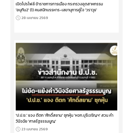
เปิดโปรไฟล์ ข้าราชการการเมือง กระทรวงอุตสาหกรรม
'อนุทิน2' (1) คนสนิทบรรหาร-เลขานุการคู่ใจ 'วราวุธ'
28 เมษายน 2569
'ป.ป.ช.' แจง ตีตก 'ศักดิ์สยาม' ซุกหุ้น 'หจก.บุรีเจริญฯ' สวน คำ
วินิจฉัย 'ศาลรัฐธรรมนูญ'
23 เมษายน 2569