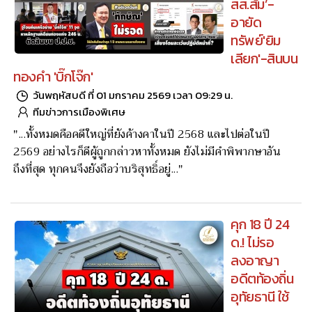
สส.ส้ม’-
อายัด
ทรัพย์'ยิม
เลียก'-สินบน
ทองคำ 'บิ๊กโจ๊ก'
วันพฤหัสบดี ที่ 01 มกราคม 2569 เวลา 09:29 น.
ทีมข่าวการเมืองพิเศษ
"...ทั้งหมดคือคดีใหญ่ที่ยังค้างคาในปี 2568 และไปต่อในปี
2569 อย่างไรก็ดีผู้ถูกกล่าวหาทั้งหมด ยังไม่มีคำพิพากษาอัน
ถึงที่สุด ทุกคนจึงยังถือว่าบริสุทธิ์อยู่..."
คุก 18 ปี 24
ด.! ไม่รอ
ลงอาญา
อดีตท้องถิ่น
อุทัยธานี ใช้