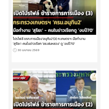
โปรไฟล์ ขรก.การเมือง'อนุทิน2'(3) ก.เกษตรฯ: มือทำงาน
'สุริยะ'-คนในข่าวเรียก 'อธ.ฝนหลวง' ดู 'งบปี70'
30 เมษายน 2569