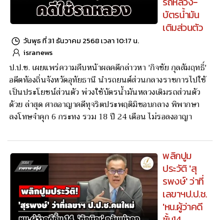
รถหลวง-
บัตรน้ำมัน
เติมส่วนตัว
วันพุธ ที่ 31 ธันวาคม 2568 เวลา 10:17 น.
isranews
ป.ป.ช. เผยแพร่ความคืบหน้าผลคดีกล่าวหา 'กิจชัย กุลสัมฤทธิ์'
อดีตท้องถิ่นจังหวัดอุทัยธานี นำรถยนต์ส่วนกลางราชการไปใช้
เป็นประโยชน์ส่วนตัว พ่วงใช้บัตรน้ำมันหลวงเติมรถส่วนตัว
ด้วย ล่าสุด ศาลอาญาคดีทุจริตประพฤติมิชอบกลาง พิพากษา
ลงโทษจำคุก 6 กระทง รวม 18 ปี 24 เดือน ไม่รอลงอาญา
พลิกปูม
ประวัติ 'สุ
รพงษ์' ว่าที่
เลขาฯป.ป.ช.
'หน.ผู้ว่าคดี
ชั้น14