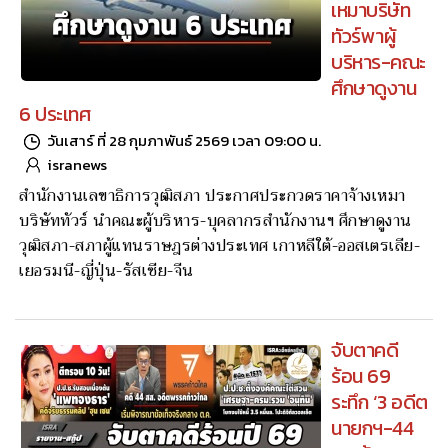
เหมาบริษัท
ทัวร์พาผู้
บริหาร-คณะ
ศึกษาดูงาน
6 ประเทศ
วันเสาร์ ที่ 28 กุมภาพันธ์ 2569 เวลา 09:00 น.
isranews
สำนักงานเลขาธิการวุฒิสภา ประกาศประกวดราคาจ้างเหมา
บริษัททัวร์ นำคณะผู้บริหาร-บุคลากรสำนักงานฯ ศึกษาดูงาน
วุฒิสภา-สภาผู้แทนราษฎรต่างประเทศ เกาหลีใต้-ออสเตรเลีย-
เยอรมนี-ญี่ปุ่น-รัสเซีย-จีน
จับตาคดี
ร้อน 69
ระทึก ‘3 อดีต
นายกฯ-44