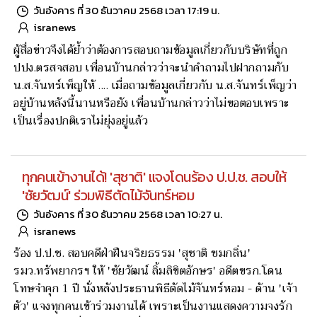
วันอังคาร ที่ 30 ธันวาคม 2568 เวลา 17:19 น.
isranews
ผู้สื่อข่าวจึงได้ย้ำว่าต้องการสอบถามข้อมูลเกี่ยวกับบริษัทที่ถูก
ปปง.ตรสจสอบ เพื่อนบ้านกล่าวว่าจะนำคำถามไปฝากถามกับ
น.ส.จันทร์เพ็ญให้ .... เมื่อถามข้อมูลเกี่ยวกับ น.ส.จันทร์เพ็ญว่า
อยู่บ้านหลังนี้นานหรือยัง เพื่อนบ้านกล่าวว่าไม่ขอตอบเพราะ
เป็นเรื่องปกติเราไม่ยุ่งอยู่แล้ว
ทุกคนเข้างานได้! 'สุชาติ' แจงโดนร้อง ป.ป.ช. สอบให้
'ชัยวัฒน์' ร่วมพิธีตัดไม้จันทร์หอม
วันอังคาร ที่ 30 ธันวาคม 2568 เวลา 10:27 น.
isranews
ร้อง ป.ป.ช. สอบคดีฝ่าฝืนจริยธรรม 'สุชาติ ชมกลิ่น'
รมว.ทรัพยากรฯ ให้ 'ชัยวัฒน์ ลิ้มลิขิตอักษร' อดีตขรก.โดน
โทษจำคุก 1 ปี นั่งหลังประธานพิธีตัดไม้จันทร์หอม - ด้าน 'เจ้า
ตัว' แจงทุกคนเข้าร่วมงานได้ เพราะเป็นงานแสดงความจงรัก