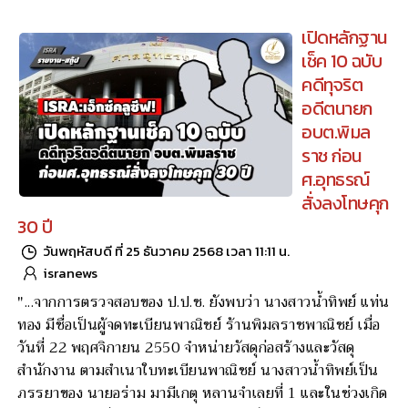
เปิดหลักฐาน
เช็ค 10 ฉบับ
คดีทุจริต
อดีตนายก
อบต.พิมล
ราช ก่อน
ศ.อุทธรณ์
สั่งลงโทษคุก
30 ปี
วันพฤหัสบดี ที่ 25 ธันวาคม 2568 เวลา 11:11 น.
isranews
"...จากการตรวจสอบของ ป.ป.ช. ยังพบว่า นางสาวน้ำทิพย์ แท่น
ทอง มีชื่อเป็นผู้จดทะเบียนพาณิชย์ ร้านพิมลราชพาณิชย์ เมื่อ
วันที่ 22 พฤศจิกายน 2550 จำหน่ายวัสดุก่อสร้างและวัสดุ
สำนักงาน ตามสำเนาใบทะเบียนพาณิชย์ นางสาวน้ำทิพย์เป็น
ภรรยาของ นายอร่าม มามีเกตุ หลานจำเลยที่ 1 และในช่วงเกิด