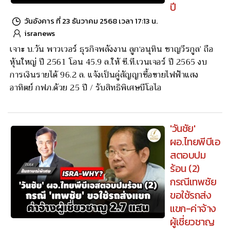
ปี
วันอังคาร ที่ 23 ธันวาคม 2568 เวลา 17:13 น.
isranews
เจาะ บ.วัน พาวเวอร์ ธุรกิจพลังงาน ลูก‘อนุทิน ชาญวีรกูล’ ถือ
หุ้นใหญ่ ปี 2561 โอน 45.9 ล.ให้ ซี.ที.เวนเจอร์ ปี 2565 งบ
การเงินรายได้ 96.2 ล. แจ้งเป็นคู่สัญญาซื้อขายไฟฟ้าแสง
อาทิตย์ กฟภ.ด้วย 25 ปี / รับสิทธิพิเศษบีโอไอ
'วันชัย'
ผอ.ไทยพีบีเอ
สตอบปม
ร้อน (2)
กรณีเทพชัย
ขอใช้รถส่ง
แขก-ค่าจ้าง
ผู้เชี่ยวชาญ