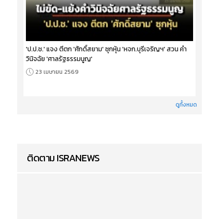
'ป.ป.ช.' แจง ตีตก 'ศักดิ์สยาม' ซุกหุ้น 'หจก.บุรีเจริญฯ' สวน คำ
วินิจฉัย 'ศาลรัฐธรรมนูญ'
23 เมษายน 2569
ดูทั้งหมด
ติดตาม ISRANEWS