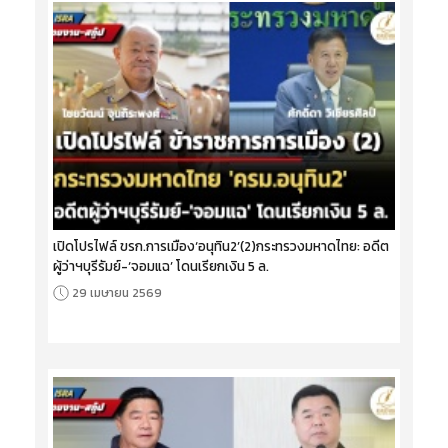
เปิดโปรไฟล์ ขรก.การเมือง‘อนุทิน2’(2)กระทรวงมหาดไทย: อดีต
ผู้ว่าฯบุรีรัมย์-‘จอมแฉ’ โดนเรียกเงิน 5 ล.
29 เมษายน 2569