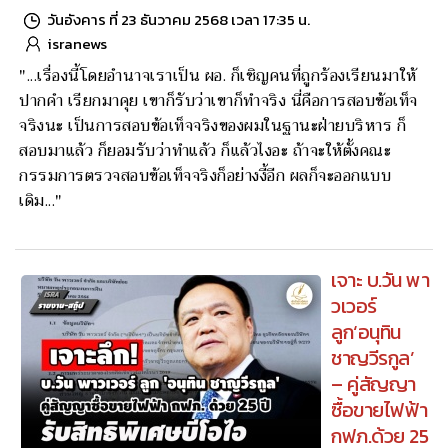
วันอังคาร ที่ 23 ธันวาคม 2568 เวลา 17:35 น.
isranews
"...เรื่องนี้โดยอำนาจเราเป็น ผอ. ก็เชิญคนที่ถูกร้องเรียนมาให้
ปากคำ เรียกมาคุย เขาก็รับว่าเขาก็ทำจริง นี่คือการสอบข้อเท็จ
จริงนะ เป็นการสอบข้อเท็จจริงของผมในฐานะฝ่ายบริหาร ก็
สอบมาแล้ว ก็ยอมรับว่าทำแล้ว ก็แล้วไงอะ ถ้าจะให้ตั้งคณะ
กรรมการตรวจสอบข้อเท็จจริงก็อย่างงี้อีก ผลก็จะออกแบบ
เดิม..."
เจาะ บ.วัน พา
วเวอร์
ลูก‘อนุทิน
ชาญวีรกูล’
– คู่สัญญา
ซื้อขายไฟฟ้า
กฟภ.ด้วย 25