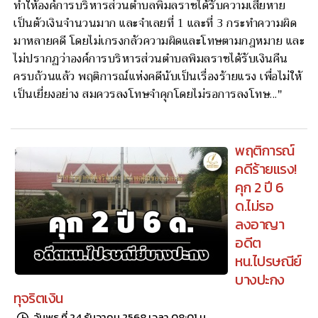
ทำให้องค์การบริหารส่วนตำบลพิมลราชได้รับความเสียหาย
เป็นตัวเงินจำนวนมาก และจำเลยที่ 1 และที่ 3 กระทำความผิด
มาหลายคดี โดยไม่เกรงกลัวความผิดและโทษตามกฎหมาย และ
ไม่ปรากฏว่าองค์การบริหารส่วนตำบลพิมลราชได้รับเงินคืน
ครบถ้วนแล้ว พฤติการณ์แห่งคดีนับเป็นเรื่องร้ายแรง เพื่อไม่ให้
เป็นเยี่ยงอย่าง สมควรลงโทษจำคุกโดยไม่รอการลงโทษ..."
พฤติการณ์
คดีร้ายแรง!
คุก 2 ปี 6
ด.ไม่รอ
ลงอาญา
อดีต
หน.ไปรษณีย์
บางปะกง
ทุจริตเงิน
วันพุธ ที่ 24 ธันวาคม 2568 เวลา 08:01 น.