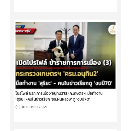
โปรไฟล์ ขรก.การเมือง'อนุทิน2'(3) ก.เกษตรฯ: มือทำงาน
'สุริยะ'-คนในข่าวเรียก 'อธ.ฝนหลวง' ดู 'งบปี70'
30 เมษายน 2569