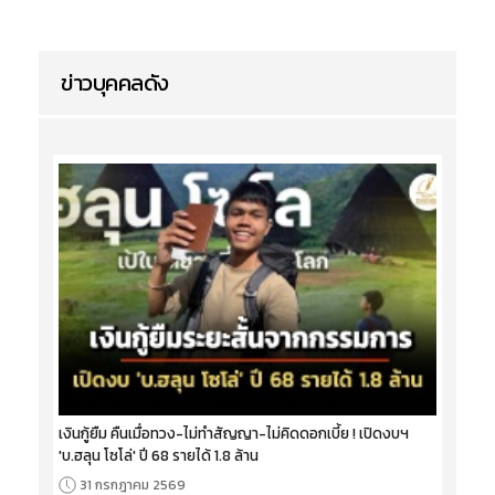
ข่าวบุคคลดัง
เงินกู้ยืม คืนเมื่อทวง-ไม่ทำสัญญา-ไม่คิดดอกเบี้ย ! เปิดงบฯ
'บ.ฮลุน โซโล่' ปี 68 รายได้ 1.8 ล้าน
31 กรกฎาคม 2569