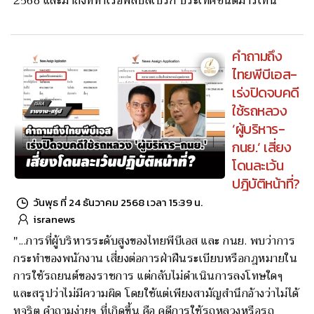
2568 และมาถึงที่ท่าเรือฟิลิปส์เบิร์ก ประเทศซินต์มาร์เทน
คำถามถึง
ไทยพีบีเอส-
เร่งปิดจบคดี
ใช้รถหลวง
‘ผู้บริหาร-
กนย.‘ เสี่ยง
โดนละเว้น
ปฎิบัติหน้าที่?
วันพุธ ที่ 24 ธันวาคม 2568 เวลา 15:39 น.
isranews
"...การที่ผู้บริหารระดับสูงของไทยพีบีเอส และ กนย. พบว่าการ
กระทำของพนักงาน เสี่ยงต่อการฝ่าฝืนระเบียบหรือกฎหมายใน
การใช้รถยนต์ของราชการ แต่กลับไม่ดำเนินการลงโทษใดๆ
และสรุปว่าไม่มีความผิด โดยใช้แต่เพียงสามัญสำนึกอ้างว่าไม่ได้
ทุจริต คำถามง่ายๆ ที่เกิดขึ้น คือ คดีการใช้รถหลวงหรือรถ