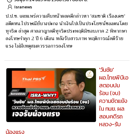
isranews
ป.ป.ช. เผยแพร่ความคืบหน้าผลคดีกล่าวหา 'สมชาติ เรืองเดช'
อดีตหน.ไปรษณีย์บางปะกง นำเงินไปเป็นประโยชน์ของตนโดย
ทุจริต ล่าสุด ศาลอาญาคดีทุจริตประพฤติมิชอบภาค 2 พิพากษา
ลงโทษจำคุก 2 ปี 6 เดือน หลังรับสารภาพ พฤติการณ์คดีร้าย
แรง ไม่มีเหตุสมควรรอการลงโทษ
'วันชัย'
ผอ.ไทยพีบีเอ
สตอบปม
ร้อน (จบ)
ความขัดแย้ง
ใน กนย. ผล
สอบคดีรถ
หลวง-รับ
น้องแรง