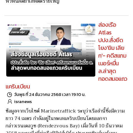
พัวพันคดียาเสพติดรายใหญ่
ส่องเรือ
Atlas
ปปง.สั่งยึด
โยง'ยิม เลีย
ก'- คดีสแกม
เมอร์หมื่น
ล.ล่าสุด
ทอดสมอแถว
แคริบเบียน
วันพุธ ที่ 24 ธันวาคม 2568 เวลา 19:10 น.
isranews
ข้อมูลจากเว็บไซต์ Marinetraffick ระบุว่าเรือลำนี้ซึ่งมีความ
ยาว 74 เมตร กำลังอยู่ในทะเลแคริบเบียนโดยออกจา
กอ่าวเรนเดอวูซ (Rendezvous Bay) เมื่อวันที่ 10 ธันวาคม