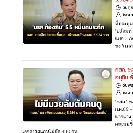
วันศุ
isra
ที่ประชุ
'ปลัดมท.
แยก 3 กล
ชง 'ก.กล
กสถ. ชง
อนุทิน ล
วันพุ
isra
'กสถ.' ช
ก.ค.69 -
แจกแจง 5
คะแนนขึ้
เอกสารสแกนไม่ชัด 480 คน