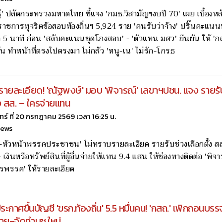
์' ปลัดกระทรวงมหาดไทย ชี้แจง 'กมธ.วิสามัญฯงบปี 70' เผย เบื้องหล
ราชการทุจริตข้อสอบท้องถิ่นฯ 5,924 ราย 'คนรับว่าจ้าง' ปริ๊นคะแนน
 5 นาที ก่อน 'สลับคะแนนชุดโกงสอบ' - 'ตัวแทน มศว' ยืนยัน ให้ 'ก
ั่น ทำหน้าที่ตรงไปตรงมา ไม่กลัว 'หนู-เน' ไม่รัก-โกรธ
รายละเอียด! 'ณัฐพงษ์' มอบ 'พิจารณ์' เลขาฯปชน. แจง รายรั
้ง สส. – ใครจ่ายแทน
นทร์ ที่ 20 กรกฎาคม 2569 เวลา 16:25 น.
news
-หัวหน้าพรรคประชาชน' ไม่ทราบรายละเอียด รายรับช่วงเลือกตั้ง สส
เงินหรือทรัพย์สินที่ผู้อื่นจ่ายให้แทน 9.4 แสน ให้ช่องทางติดต่อ 'พิจ
ารพรรค' ให้รายละเอียด
ระกาศขึ้นบัญชี 'ขรก.ท้องถิ่น' 5.5 หมื่นคน! 'กสถ.' เพิกถอนบร
าย-จัดทำบช.ใหม่