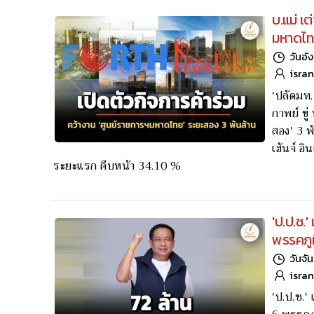
บ.แม่ เ
มหาดไท
วันอั
isra
'ปลัดมท.
กาพย์ ขู่
สอง' 3 พ
เฮ้นจ์ อ
ระยะแรก คืบหน้า 34.10 %
'ป.ป.ช.
พรรคภูม
วันจั
isra
'ป.ป.ช.'