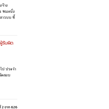
งจ้าง
น ขณะนั่ง
สารบบ ชี้
ู้รับผิด
่วไป ประจำ
จัดสอบ
ี่ 2 จาก 626