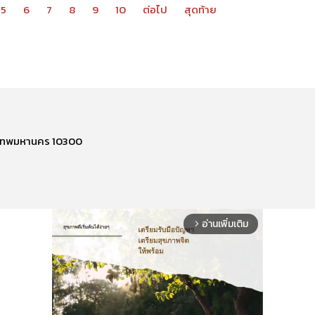
5
6
7
8
9
10
ต่อไป
สุดท้าย
รุงเทพมหานคร 10300
อ่านเพิ่มเติม
arrow_forward_ios