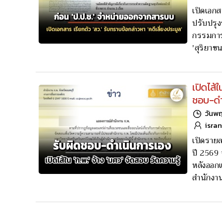
เปิดเอกส
ปรับปรุง
กรรมการบ
'สุริยาข
เปิดไส้ใ
ชอบ-ดำ
วันพฤ
isra
เปิดรายล
ปี 2569 
หลังออ
สำนักงาน