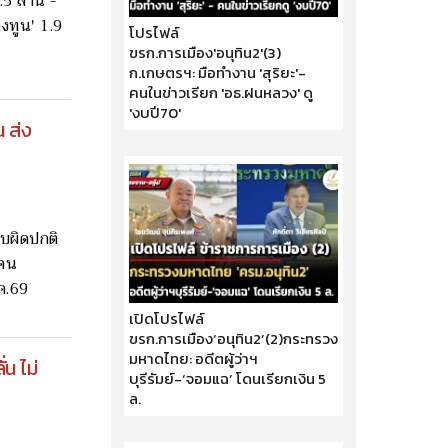
.5 ล้าน -
างทูน' 1.9
โปรไฟล์
ขรก.การเมือง'อนุทิน2'(3)
ก.เกษตรฯ: มือทำงาน 'สุริยะ'-
คนในข่าวเรียก 'อธ.ฝนหลวง' ดู
'งบปี70'
 ส่ง
30 เมษายน 2569
บผิดปกติ
งคน
.ค.69
เปิดโปรไฟล์
ขรก.การเมือง‘อนุทิน2’(2)กระทรวง
มหาดไทย: อดีตผู้ว่าฯ
่น ไม่
บุรีรัมย์-‘จอมแฉ’ โดนเรียกเงิน 5
ล.
29 เมษายน 2569