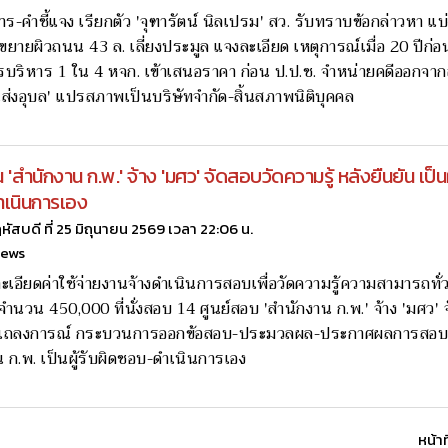
าร-คำชี้แจง เรียกตัว 'จุฑารัตน์ นิลเปรม' สว. รับทราบข้อกล่าวหา แบ่
ขยายผิวถนน 43 ล. เลี่ยงประมูล แจงละเอียด เหตุการณ์เมื่อ 20 ปีก่อ
ริหาร 1 ใน 4 หจก. เข้าเสนอราคา ก่อน ป.ป.ช. จำหน่ายคดีออกจาก
นส่งอุบล' แปรสภาพเป็นบริษัทจำกัด-สิ้นสภาพนิติบุคคล
น 'สำนักงาน ก.พ.' จ้าง 'มศว' จัดสอบวัดความรู้ หลังยืนยัน เป็นผ
เนินการเอง
หัสบดี ที่ 25 มิถุนายน 2569 เวลา 22:06 น.
news
ะเอียดค่าใช้จ่ายงานจ้างดำเนินการสอบเพื่อวัดความรู้ความสามารถทั
จำนวน 450,000 ที่นั่งสอบ 14 ศูนย์สอบ 'สำนักงาน ก.พ.' จ้าง 'มศว' 
กแถลงการณ์ กระบวนการออกข้อสอบ-ประมวลผล-ประกาศผลการสอบ
 ก.พ. เป็นผู้รับผิดชอบ-ดำเนินการเอง
หน้าท