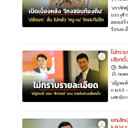
'อรรษิษฐ
บรรจุข้า
สอบเสร็จ
รับรอง ล
ไม่ทราบ
เลือกตั
วันจั
isra
'ณัฐพงษ์
ก.พ.69 – 
เลขาธิก
ยกเลิกป
5,924 ร