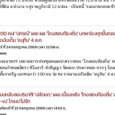
มิใจไทย 12 ธ.ค.68 พร้อมคู่สมรส มีทรัพย์สินรวม 72.8 ล้าน หนี้ 19
มีที่ดิน อ.ท่าฉาง จ.สุราษฎร์ธานี 12 แปลง - เป็นหนี้ 'รองนายกอบต.ช้
100 คน! 'ปกรณ์' เผย ผล 'โกงสอบท้องถิ่น' บกพร่องทุกขั้นตอน
ับเต็ม 'อนุทิน' 4 ส.ค.
กร์ ที่ 24 กรกฎาคม 2569 เวลา 22:06 น.
news
รองนายกฯ' เผย ผลการประชุมคณะกก.ตรวจสอบ 'โกงสอบท้องถิ่น' พ
ขั้นตอนกำหนดอัตรา-ทีโออาร์-ทำสัญญา-จัดสอบ-ประกาศผล-บรรจุ โย
องทั้งภาครัฐ-เอกชนกว่า 100 คน จ่อ ชง รายงานฉบับเต็ม 'อนุทิน' 4 ส
นนหลังสอบ5นาที! 'ปลัดมท.' เผย เบื้องหลัง 'โกงสอบท้องถิ่น' ลั
ู-เน' โกรธ/ไม่รัก
หัสบดี ที่ 23 กรกฎาคม 2569 เวลา 14:53 น.
news