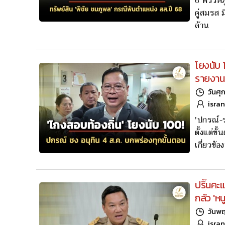
6 พรรคภู
คู่สมรส 
ล้าน
โยงนับ 
รายงานฉบ
วันศุ
isra
'ปกรณ์-
ตั้งแต่
เกี่ยวข้
ปริ๊นคะแ
กลัว 'หน
วันพฤ
isra