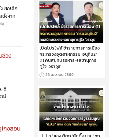
ัง ยกเลิก
หลังจาก
สถ.'
เปิดโปรไฟล์ ข้าราชการการเมือง
กระทรวงอุตสาหกรรม 'อนุทิน2'
บช่วง
(1) คนสนิทบรรหาร-เลขานุการ
คู่ใจ 'วราวุธ'
28 เมษายน 2569
. 8
ารณ์-
รจุโกงสอบ
'ป.ป.ช.' แจง ตีตก 'ศักดิ์สยาม' ซุก