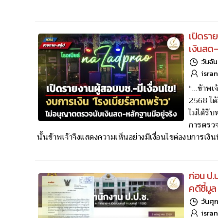
เปิดราย
เงินสด-
วันจั
isra
“…ข้าพเจ
2568 ได้
ไม่ได้รั
การตรวจส
นั้นข้าพเจ้าจึงแสดงความเห็นอย่างมีเงื่อนไขต่องบการเงินน
ก่อน ป.
คดีชี้มูล
วันศุ
isra