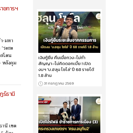
์ราชการฯ
้า-มหา
า 'ระยะ
บ.สโตน
เงินกู้ยืม คืนเมื่อทวง-ไม่ทำ
 หลังคุม
สัญญา-ไม่คิดดอกเบี้ย ! เปิด
งบฯ 'บ.ฮลุน โซโล่' ปี 68 รายได้
1.8 ล้าน
31 กรกฎาคม 2569
ฎร์ธานี
ธานี เขต