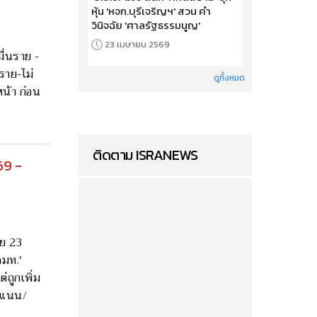
หุ้น 'หจก.บุรีเจริญฯ' สวน คำ
วินิจฉัย 'ศาลรัฐธรรมนูญ'
23 เมษายน 2569
มื่นราย -
ราย-ไม่
ดูทั้งหมด
น้า ก่อน
ติดตาม ISRANEWS
69 -
าย 23
ดมท.'
่ถูกเพิ่ม
คะแนน/