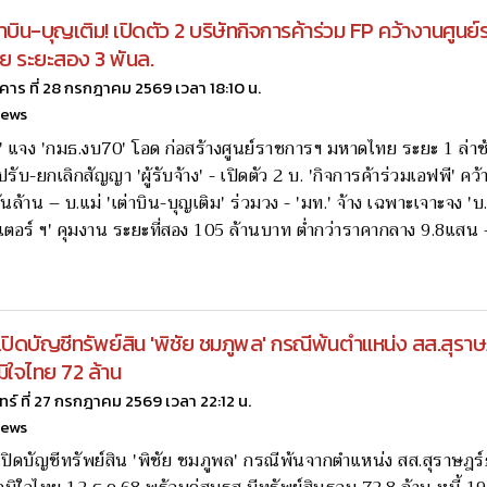
ต่าบิน-บุญเติม! เปิดตัว 2 บริษัทกิจการค้าร่วม FP คว้างานศูนย
ย ระยะสอง 3 พันล.
งคาร ที่ 28 กรกฎาคม 2569 เวลา 18:10 น.
news
' แจง 'กมธ.งบ70' โอด ก่อสร้างศูนย์ราชการฯ มหาดไทย ระยะ 1 ล่าช
 ปรับ-ยกเลิกสัญญา 'ผู้รับจ้าง' - เปิดตัว 2 บ. 'กิจการค้าร่วมเอฟพี' คว้
ันล้าน – บ.แม่ 'เต่าบิน-บุญเติม' ร่วมวง - 'มท.' จ้าง เฉพาะเจาะจง '
ินเตอร์ ฯ' คุมงาน ระยะที่สอง 105 ล้านบาท ต่ำกว่าราคากลาง 9.8แสน -
' เปิดบัญชีทรัพย์สิน 'พิชัย ชมภูพล' กรณีพ้นตำแหน่ง สส.สุราษ
ิใจไทย 72 ล้าน
นทร์ ที่ 27 กรกฎาคม 2569 เวลา 22:12 น.
news
 เปิดบัญชีทรัพย์สิน 'พิชัย ชมภูพล' กรณีพ้นจากตำแหน่ง สส.สุราษฎร์