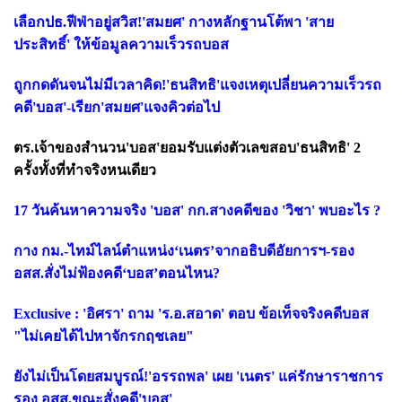
เลือกปธ.ฟีฟ่าอยู่สวิส!'สมยศ' กางหลักฐานโต้พา 'สาย
ประสิทธิ์' ให้ข้อมูลความเร็วรถบอส
ถูกกดดันจนไม่มีเวลาคิด!'ธนสิทธิ'แจงเหตุเปลี่ยนความเร็วรถ
คดี'บอส'-เรียก'สมยศ'แจงคิวต่อไป
ตร.เจ้าของสำนวน'บอส'ยอมรับแต่งตัวเลขสอบ'ธนสิทธิ' 2
ครั้งทั้งที่ทำจริงหนเดียว
17 วันค้นหาความจริง 'บอส' กก.สางคดีของ 'วิชา' พบอะไร ?
กาง กม.-ไทม์ไลน์ตำแหน่ง‘เนตร’จากอธิบดีอัยการฯ-รอง
อสส.สั่งไม่ฟ้องคดี‘บอส’ตอนไหน?
Exclusive : 'อิศรา' ถาม 'ร.อ.สอาด' ตอบ ข้อเท็จจริงคดีบอส
"ไม่เคยได้ไปหาจักรกฤชเลย"
ยังไม่เป็นโดยสมบูรณ์!'อรรถพล' เผย 'เนตร' แค่รักษาราชการ
รอง อสส.ขณะสั่งคดี'บอส'