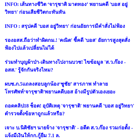
INFO: เส้นทางชีวิต ‘จารุชาติ มาดทอง’ พยานคดี 'บอส อยู่
วิทยา' ก่อนเสียชีวิตกะทันหัน
INFO : สรุปคดี 'บอส อยู่วิทยา' ก่อนอัยการมีคำสั่งไม่ฟ้อง
รองอสส.ถือว่าทำผิดกม.! 'คณิต' ชี้คดี 'บอส' อัยการสูงสุดสั่ง
ฟ้องไปแล้วเปลี่ยนไม่ได้
ร่วมทำบุญผ้าป่า-เดินทางไปงานบวช! ไขข้อมูล 'ส.ว.ก๊อง -
อสส.' รู้จักกันจริงไหม?
ผบช.ภ.5แถลงสอบลูกน้อง‘ชูชัย’ สารภาพ ทำลาย
โทรศัพท์‘จารุชาติ’พยานคดีบอส อ้างมีรูปตัวเองเยอะ
ถอดคลิป18 ช็อต! อุบัติเหตุ 'จารุชาติ' พยานคดี 'บอส อยู่วิทยา'
ตำรวจตั้งข้อหาถูกแล้วหรือ?
เจาะ บ.นิติชัยฯ นายจ้าง 'จารุชาติ' - อดีต ส.ว.ก๊อง รวมก่อตั้ง -
แจ้งมีเงินให้กก.กู้ยืม 7.1 ล.