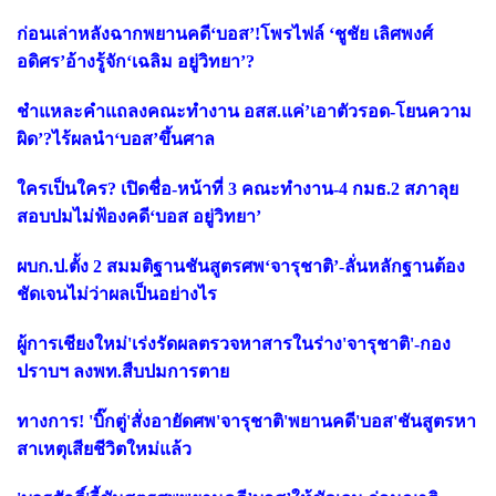
ก่อนเล่าหลังฉากพยานคดี‘บอส’!โพรไฟล์ ‘ชูชัย เลิศพงศ์
อดิศร’อ้างรู้จัก‘เฉลิม อยู่วิทยา’?
ชำแหละคำแถลงคณะทำงาน อสส.แค่’เอาตัวรอด-โยนความ
ผิด’?ไร้ผลนำ‘บอส’ขึ้นศาล
ใครเป็นใคร? เปิดชื่อ-หน้าที่ 3 คณะทำงาน-4 กมธ.2 สภาลุย
สอบปมไม่ฟ้องคดี‘บอส อยู่วิทยา’
ผบก.ป.ตั้ง 2 สมมติฐานชันสูตรศพ‘จารุชาติ’-ลั่นหลักฐานต้อง
ชัดเจนไม่ว่าผลเป็นอย่างไร
ผู้การเชียงใหม่'เร่งรัดผลตรวจหาสารในร่าง'จารุชาติ'-กอง
ปราบฯ ลงพท.สืบปมการตาย
ทางการ! 'บิ๊กตู่'สั่งอายัดศพ'จารุชาติ'พยานคดี'บอส'ชันสูตรหา
สาเหตุเสียชีวิตใหม่แล้ว