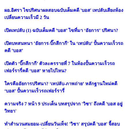
ผอ.อิศรา ไขปริศนาผลสอบฉบับเต็มคดี 'บอส' เทปลับเสียงห้อง
เปลี่ยนความเร็วมี 2 วัน
เปิดเทปลับ (1) ฉบับเต็มคดี ’บอส’ ไขที่มา ‘อัยการ’ ปริศนา?
เปิดบทสนทนา ’อัยการ-บิ๊กสีกากี’ ใน ‘เทปลับ’ ปั้นความเร็วรถ
คดี ’บอส’
เปิดตัว ‘บิ๊กสีกากี’ ตัวละครรายที่ 7 ในห้องปั้นความเร็วรถ
เฟอร์รารี่คดี ‘บอส’ หายไปไหน?
ใครคืออัยการปริศนา? ‘เทปลับ-ภาพถ่าย’ หลักฐานใหม่คดี
‘บอส’ ปั้นความเร็วรถเฟอร์รารี่
ความจริง 7 หน้า 9 ประเด็น บทสรุปจาก 'วิชา' ถึงคดี 'บอส อยู่
วิทยา'
ทำสำนวนสมยอม-เปลี่ยนวันเท็จ! 'วิชา' สรุปคดี 'บอส' จี้สอบ