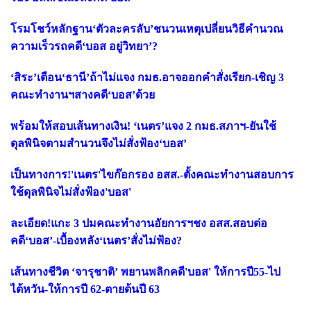
โรมโชว์หลักฐาน‘ตัวละครลับ’ชนวนเหตุเปลี่ยนวิธีคำนวณ
ความเร็วรถคดี‘บอส อยู่วิทยา’?
‘สิระ’เตือน‘ธานี’ถ้าไม่แจง กมธ.อาจออกคำสั่งเรียก-เชิญ 3
คณะทำงานฯสางคดี‘บอส’ด้วย
พร้อมให้สอบเส้นทางเงิน! ‘เนตร’แจง 2 กมธ.สภาฯ-ยันใช้
ดุลพินิจตามสำนวนจึงไม่สั่งฟ้อง‘บอส’
เป็นทางการ!'เนตร'ไขก๊อกรอง อสส.-ตั้งคณะทำงานสอบการ
ใช้ดุลพินิจไม่สั่งฟ้อง'บอส'
ละเอียด!แกะ 3 ปมคณะทำงานอัยการฯชง อสส.สอบต่อ
คดี‘บอส’-เบื้องหลัง‘เนตร’สั่งไม่ฟ้อง?
เส้นทางชีวิต ‘จารุชาติ’ พยานพลิกคดี'บอส' ให้การปี55-ไป
ไต้หวัน-ให้การปี 62-ตายต้นปี 63