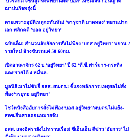
'บวรศักดิ์'จี้ชันสูตรศพพยานคดี’บอส’ให้ชัดเจน ก่อนญาติ
ฌาปนกิจพรุ่งนี้
ตายเพราะอุบัติเหตุกะทันหัน! ‘จารุชาติ มาดทอง’ พยานปาก
เอก พลิกคดี ’บอส อยู่วิทยา’
ฉบับเต็ม! สำนวนลับอัยการสั่งไม่ฟ้อง ‘บอส อยู่วิทยา’ พยาน 2
รายใหม่ อ้างขับรถแค่ 50-60กม.
เปิดอาณาจักร 62 บ.‘อยู่วิทยา’ ปี 62 ‘ที.ซี.ฟาร์มาฯ-กระทิง
แดง’รายได้ 4 หมื่นล.
มูลนิธิเมาไม่ขับจี้ อสส.-ผบ.ตร.! ชี้แจงหลักการ-เหตุผลไม่สั่ง
ฟ้อง‘วรยุทธ อยู่วิทยา’
โชว์หนังสืออัยการสั่งไม่ฟ้อง‘บอส อยู่วิทยา’ผบ.ตร.ไม่แย้ง-
สตช.ยื่นศาลถอนหมายจับ
อสส. แจงอิศรายังไม่ทราบเรื่อง! ซีเอ็นเอ็น ตีข่าว 'อัยการ' ไม่
สั่งฟ้อง 'บอส อยู่วิทยา'