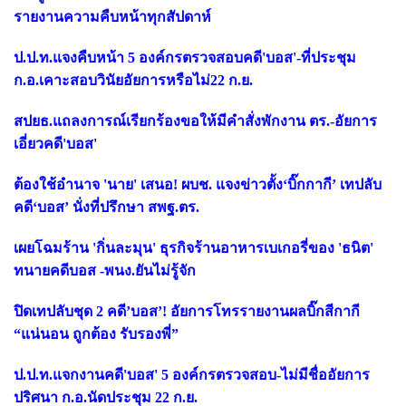
รายงานความคืบหน้าทุกสัปดาห์
ป.ป.ท.แจงคืบหน้า 5 องค์กรตรวจสอบคดี'บอส'-ที่ประชุม
ก.อ.เคาะสอบวินัยอัยการหรือไม่22 ก.ย.
สปยธ.แถลงการณ์เรียกร้องขอให้มีคำสั่งพักงาน ตร.-อัยการ
เอี่ยวคดี'บอส'
ต้องใช้อำนาจ 'นาย' เสนอ! ผบช. แจงข่าวตั้ง‘บิ๊กกากี’ เทปลับ
คดี‘บอส’ นั่งที่ปรึกษา สพฐ.ตร.
เผยโฉมร้าน 'กิ่นละมุน' ธุรกิจร้านอาหารเบเกอรี่ของ 'ธนิต'
ทนายคดีบอส -พนง.ยันไม่รู้จัก
ปิดเทปลับชุด 2 คดี’บอส’! อัยการโทรรายงานผลบิ๊กสีกากี
“แน่นอน ถูกต้อง รับรองพี่”
ป.ป.ท.แจกงานคดี'บอส' 5 องค์กรตรวจสอบ-ไม่มีชื่ออัยการ
ปริศนา ก.อ.นัดประชุม 22 ก.ย.