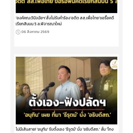
‘องค์คณะวินิจฉัยฯ’สั่งไม่รับคำร้อง‘อดีต สส.เพื่อไทย’ขอรื้อคดี
เรียกสินบน 5 ล.พิจารณาใหม่
06 สิงหาคม 2569
ไม่มีเส้นสาย! 'อนุทิน' รับตั้งเอง 'ธีรุตม์' นั่ง 'อธิบดีสถ.' ลั่น 'โกง