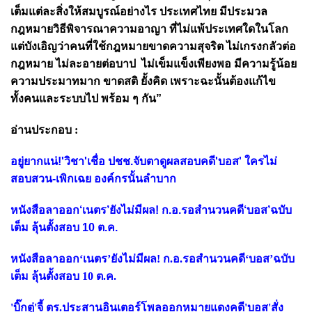
เต็มแต่ละสิ่งให้สมบูรณ์อย่างไร
ประเทศไทย มีประมวล
กฎหมายวิธีพิจารณาความอาญา ที่ไม่แพ้ประเทศใดในโลก
แต่บังเอิญว่าคนที่ใช้กฎหมายขาดความสุจริต ไม่เกรงกลัวต่อ
กฎหมาย ไม่ละอายต่อบาป ไม่เข็มแข็งเพียงพอ มีความรู้น้อย
ความประมาทมาก ขาดสติ ยั้งคิด เพราะฉะนั้นต้องแก้ไข
ทั้งคนและระบบไป พร้อม ๆ กัน”
อ่านประกอบ :
อยู่ยากแน่!'วิชา'เชื่อ ปชช.จับตาดูผลสอบคดี'บอส' ใครไม่
สอบสวน-เพิกเฉย องค์กรนั้นลำบาก
หนังสือลาออก‘เนตร’ยังไม่มีผล! ก.อ.รอสำนวนคดี‘บอส’ฉบับ
เต็ม ลุ้นตั้งสอบ 10 ต.ค.
หนังสือลาออก‘เนตร’ยังไม่มีผล! ก.อ.รอสำนวนคดี‘บอส’ฉบับ
เต็ม ลุ้นตั้งสอบ 10 ต.ค.
'บิ๊กตู่'จี้ ตร.ประสานอินเตอร์โพลออกหมายแดงคดี'บอส'สั่ง