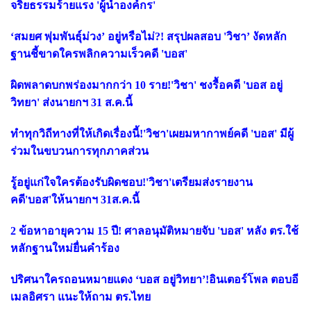
จริยธรรมร้ายแรง 'ผู้นำองค์กร'
‘สมยศ พุ่มพันธุ์ม่วง’ อยู่หรือไม่?! สรุปผลสอบ 'วิชา’ งัดหลัก
ฐานชี้ขาดใครพลิกความเร็วคดี 'บอส'
ผิดพลาดบกพร่องมากกว่า 10 ราย!'วิชา' ชงรื้อคดี 'บอส อยู่
วิทยา' ส่งนายกฯ 31 ส.ค.นี้
ทำทุกวิถีทางที่ให้เกิดเรื่องนี้!'วิชา'เผยมหากาพย์คดี 'บอส' มีผู้
ร่วมในขบวนการทุกภาคส่วน
รู้อยู่แก่ใจใครต้องรับผิดชอบ!'วิชา'เตรียมส่งรายงาน
คดี'บอส'ให้นายกฯ 31ส.ค.นี้
2 ข้อหาอายุความ 15 ปี! ศาลอนุมัติหมายจับ 'บอส' หลัง ตร.ใช้
หลักฐานใหม่ยื่นคำร้อง
ปริศนาใครถอนหมายแดง ‘บอส อยู่วิทยา’!อินเตอร์โพล ตอบอี
เมลอิศรา แนะให้ถาม ตร.ไทย