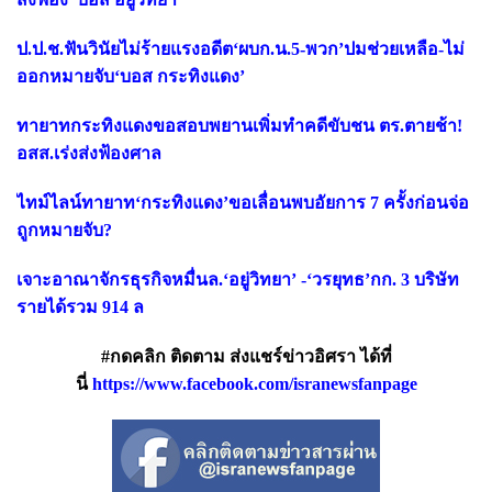
ป.ป.ช.ฟันวินัยไม่ร้ายแรงอดีต‘ผบก.น.5-พวก’ปมช่วยเหลือ-ไม่
ออกหมายจับ‘บอส กระทิงแดง’
ทายาทกระทิงแดงขอสอบพยานเพิ่มทำคดีขับชน ตร.ตายช้า!
อสส.เร่งส่งฟ้องศาล
ไทม์ไลน์ทายาท‘กระทิงแดง’ขอเลื่อนพบอัยการ 7 ครั้งก่อนจ่อ
ถูกหมายจับ?
เจาะอาณาจักรธุรกิจหมื่นล.‘อยู่วิทยา’ -‘วรยุทธ’กก. 3 บริษัท
รายได้รวม 914 ล
#กดคลิก ติดตาม ส่งแชร์ข่าวอิศรา ได้ที่
นี่
https://www.facebook.com/isranewsfanpage