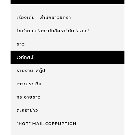
เรื่องเด่น - สำนักข่าวอิศรา
ไขคำตอบ 'สถาบันอิศรา' กับ 'สสส.'
ข่าว
เวทีทัศน์
รายงาน-สกู๊ป
เกาะประเด็น
กระจายข่าว
ตะกร้าข่าว
"HOT" MAIL CORRUPTION