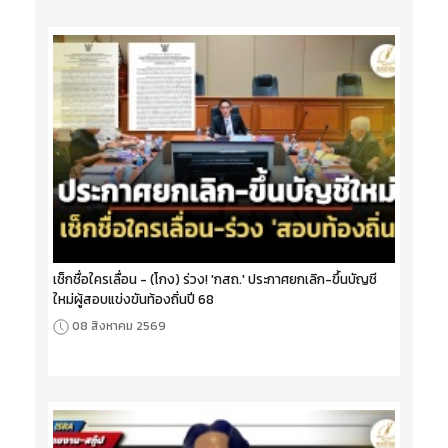
เช็กชื่อใครเลื่อน - (โกง) ร่วง! 'กสถ.' ประกาศยกเลิก-ขึ้นบัญชี
ใหม่ผู้สอบแข่งขันท้องถิ่นปี 68
08 สิงหาคม 2569