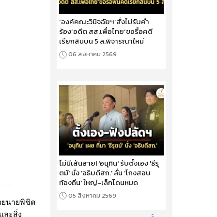
‘องค์คณะวินิจฉัยฯ’สั่งไม่รับคำ
ร้อง‘อดีต สส.เพื่อไทย’ขอรื้อคดี
เรียกสินบน 5 ล.พิจารณาใหม่
06 สิงหาคม 2569
ไม่มีเส้นสาย! 'อนุทิน' รับตั้งเอง 'ธีรุ
ตม์' นั่ง 'อธิบดีสถ.' ลั่น 'โกงสอบ
ท้องถิ่น' ใหญ่-เล็กโดนหมด
05 สิงหาคม 2569
โดยนายพิชิต
ละสิ่ง