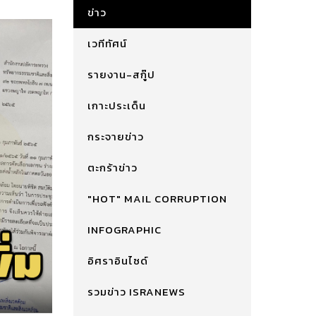
ข่าว
เวทีทัศน์
รายงาน-สกู๊ป
เกาะประเด็น
กระจายข่าว
ตะกร้าข่าว
"HOT" MAIL CORRUPTION
INFOGRAPHIC
อิศราอินไซด์
รวมข่าว ISRANEWS