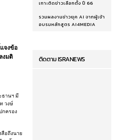
เกาะติดข่าวเลือกตั้ง ปี 66
รวมผลงานข่าวยุค AI จากผู้เข้า
อบรมหลักสูตร AI4MEDIA
้แจงข้อ
'ลงมติ
ติดตาม ISRANEWS
ระธานฯ มี
ท วงษ์
าลปกครอง
ังสือถึงนาย