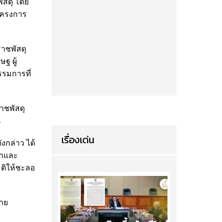
ัสดุ โดย
นโครงการ
ราชพัสดุ
ฐ ผู้
รมการที่
าชพัสดุ
น
เรื่องเด่น
งกล่าว ได้
ญาและ
ติให้ชะลอ
่าย