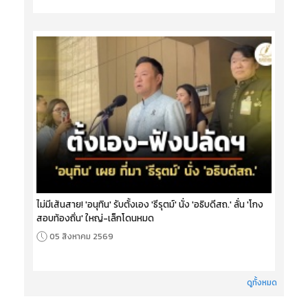
ไม่มีเส้นสาย! 'อนุทิน' รับตั้งเอง 'ธีรุตม์' นั่ง 'อธิบดีสถ.' ลั่น 'โกง
สอบท้องถิ่น' ใหญ่-เล็กโดนหมด
05 สิงหาคม 2569
ดูทั้งหมด