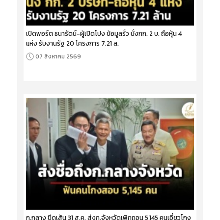
เปิดพอร์ต ธนารัตน์-ผู้เปิดโปง ข้อมูลรั่ว นั่งกก. 2 บ. ถือหุ้น 4
แห่ง รับงานรัฐ 20 โครงการ 7.21 ล.
07 สิงหาคม 2569
ก.กลาง ขีดเส้น 31 ส.ค. ส่งก.จังหวัดเพิกถอน 5,145 คนเอี่ยวโกง