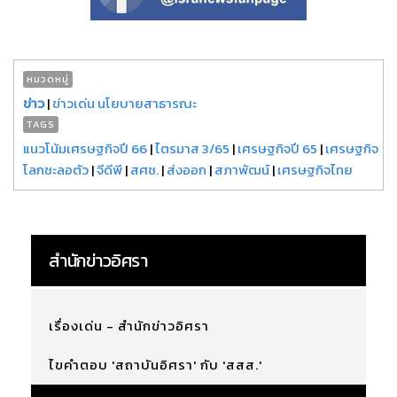
หมวดหมู่
ข่าว
|
ข่าวเด่น นโยบายสาธารณะ
TAGS
แนวโน้มเศรษฐกิจปี 66
|
ไตรมาส 3/65
|
เศรษฐกิจปี 65
|
เศรษฐกิจ
โลกชะลอตัว
|
จีดีพี
|
สศช.
|
ส่งออก
|
สภาพัฒน์
|
เศรษฐกิจไทย
สำนักข่าวอิศรา
เรื่องเด่น - สำนักข่าวอิศรา
ไขคำตอบ 'สถาบันอิศรา' กับ 'สสส.'