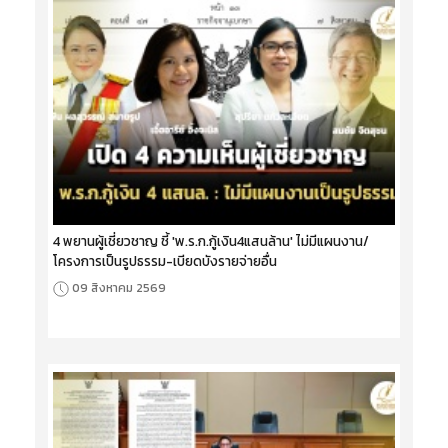
4 พยานผู้เชี่ยวชาญ ชี้ 'พ.ร.ก.กู้เงิน4แสนล้าน' ไม่มีแผนงาน/
โครงการเป็นรูปธรรม-เบียดบังรายจ่ายอื่น
09 สิงหาคม 2569