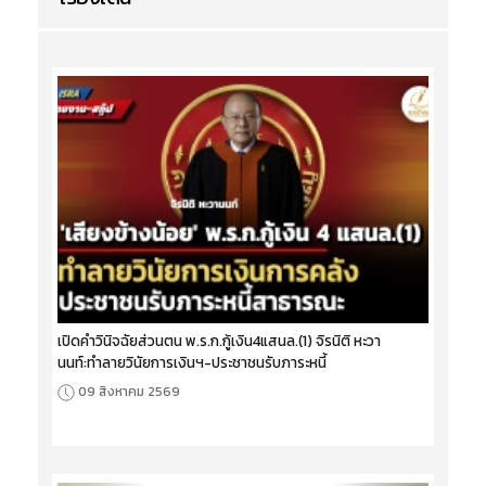
เปิดคำวินิจฉัยส่วนตน พ.ร.ก.กู้เงิน4แสนล.(1) จิรนิติ หะวา
นนท์:ทำลายวินัยการเงินฯ-ประชาชนรับภาระหนี้
09 สิงหาคม 2569