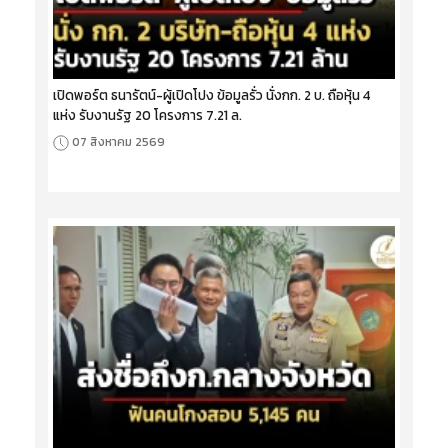
เปิดพอร์ต ธนารัตน์-ผู้เปิดโปง ข้อมูลรั่ว นั่งกก. 2 บ. ถือหุ้น 4
แห่ง รับงานรัฐ 20 โครงการ 7.21 ล.
07 สิงหาคม 2569