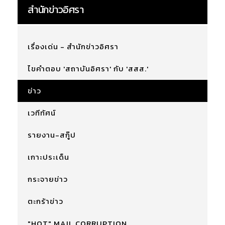
สำนักข่าวอิศรา
เรื่องเด่น - สำนักข่าวอิศรา
ไขคำตอบ 'สถาบันอิศรา' กับ 'สสส.'
ข่าว
เวทีทัศน์
รายงาน-สกู๊ป
เกาะประเด็น
กระจายข่าว
ตะกร้าข่าว
"HOT" MAIL CORRUPTION