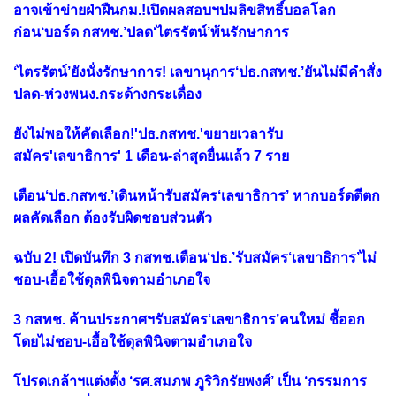
อาจเข้าข่ายฝ่าฝืนกม.!เปิดผลสอบฯปมลิขสิทธิ์บอลโลก
ก่อน‘บอร์ด กสทช.’ปลด‘ไตรรัตน์’พ้นรักษาการ
‘ไตรรัตน์’ยังนั่งรักษาการ! เลขานุการ‘ปธ.กสทช.’ยันไม่มีคำสั่ง
ปลด-ห่วงพนง.กระด้างกระเดื่อง
ยังไม่พอให้คัดเลือก!'ปธ.กสทช.'ขยายเวลารับ
สมัคร'เลขาธิการ' 1 เดือน-ล่าสุดยื่นแล้ว 7 ราย
เตือน‘ปธ.กสทช.’เดินหน้ารับสมัคร‘เลขาธิการ’ หากบอร์ดตีตก
ผลคัดเลือก ต้องรับผิดชอบส่วนตัว
ฉบับ 2! เปิดบันทึก 3 กสทช.เตือน‘ปธ.’รับสมัคร‘เลขาธิการ’ไม่
ชอบ-เอื้อใช้ดุลพินิจตามอำเภอใจ
3 กสทช. ค้านประกาศฯรับสมัคร‘เลขาธิการ’คนใหม่ ชี้ออก
โดยไม่ชอบ-เอื้อใช้ดุลพินิจตามอำเภอใจ
โปรดเกล้าฯแต่งตั้ง ‘รศ.สมภพ ภูริวิกรัยพงศ์’ เป็น ‘กรรมการ