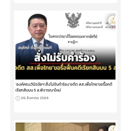
‘องค์คณะวินิจฉัยฯ’สั่งไม่รับคำร้อง‘อดีต สส.เพื่อไทย’ขอรื้อคดี
เรียกสินบน 5 ล.พิจารณาใหม่
06 สิงหาคม 2569