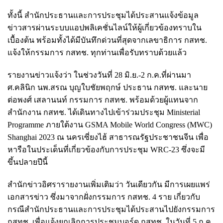
ทั้งนี้ สำนักประธานและการประชุมได้ประสานแจ้งข้อมูล
ข่าวสารผ่านระบบแอปพลิเคชั่นไลน์ให้ผู้เกี่ยวข้องทราบใน
เบื้องต้น พร้อมทั้งได้มีบันทึกด่วนที่สุดจากเลขาธิการ กสทช.
แจ้งให้กรรมการ กสทช. ทุกท่านเพื่อรับทราบด้วยแล้ว
รายงานข่าวแจ้งว่า ในช่วงวันที่ 28 มิ.ย.-2 ก.ค.ที่ผ่านมา
ศ.คลินิก นพ.สรณ บุญใบชัยพฤกษ์ ประธาน กสทช. และนาย
ต่อพงศ์ เสลานนท์ กรรมการ กสทช. พร้อมด้วยผู้แทนจาก
สำนักงาน กสทช. ได้เดินทางไปเข้าร่วมประชุม Ministerial
Programme ภายใต้งาน GSMA Mobile World Congress (MWC)
Shanghai 2023 ณ นครเซี่ยงไฮ้ สาธารณรัฐประชาชนจีน เพื่อ
หารือในประเด็นที่เกี่ยวข้องกับการประชุม WRC-23 ซึ่งจะมี
ขึ้นปลายปีนี้
สำนักข่าวอิศรารายงานเพิ่มเติมว่า วันเดียวกัน มีการเผยแพร่
เอกสารข่าว ซึ่งมาจากฝั่งกรรมการ กสทช. 4 ราย เกี่ยวกับ
กรณีสำนักประธานและการประชุมได้ประสานไปยังกรรมการ
กสทช. เพื่อแจ้งยกเลิกการประชุมบอร์ด กสทช. ในวันที่ 5 ก.ค.