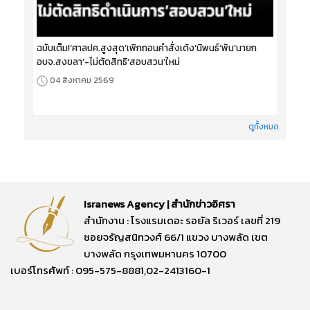
ฉบับเต็ม!‘ศาลปค.สูงสุด’เพิกถอนคำสั่งเด้ง‘นิพนธ์’พ้น‘นายก
อบจ.สงขลา’-ไม่ตัดสิทธิ‘สอบสวน’ใหม่
04 สิงหาคม 2569
ดูทั้งหมด
Isranews Agency | สำนักข่าวอิศรา
สำนักงาน : โรงแรมเดอะ รอยัล ริเวอร์ เลขที่ 219
ซอยจรัญสนิทวงศ์ 66/1 แขวง บางพลัด เขต
บางพลัด กรุงเทพมหานคร 10700
เบอร์โทรศัพท์ : 095-575-8881,02-2413160-1