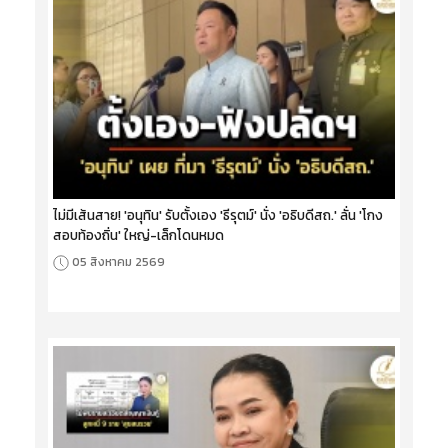
ไม่มีเส้นสาย! 'อนุทิน' รับตั้งเอง 'ธีรุตม์' นั่ง 'อธิบดีสถ.' ลั่น 'โกง
สอบท้องถิ่น' ใหญ่-เล็กโดนหมด
05 สิงหาคม 2569