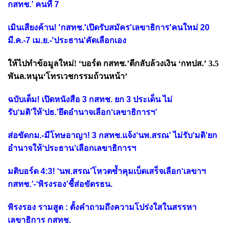
กสทช.’ คนที่ 7
เมินเสียงค้าน! 'กสทช.'เปิดรับสมัคร'เลขาธิการ'คนใหม่ 20
มี.ค.-7 เม.ย.-'ประธาน'คัดเลือกเอง
ให้ไปทำข้อมูลใหม่! ‘บอร์ด กสทช.’ตีกลับล้วงเงิน ‘กทปส.’ 3.5
พันล.หนุน‘โทรเวชกรรมถ้วนหน้า’
ฉบับเต็ม! เปิดหนังสือ 3 กสทช. ยก 3 ประเด็น ไม่
รับ‘มติ’ให้‘ปธ.’ยึดอำนาจเลือก‘เลขาธิการฯ’
ส่อขัดกม.-มีโทษอาญา! 3 กสทช.แจ้ง‘นพ.สรณ’ ไม่รับ‘มติ’ยก
อำนาจให้‘ประธาน’เลือกเลขาธิการฯ
มติบอร์ด 4:3! ‘นพ.สรณ’โหวตซ้ำคุมเบ็ดเสร็จเลือก‘เลขาฯ
กสทช.’-‘พิรงรอง’ชี้ส่อขัดรธน.
พิรงรอง รามสูต : ตั้งคำถามถึงความโปร่งใสในสรรหา
เลขาธิการ กสทช.