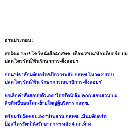
อ่านประกอบ :
ส่อผิดม.157! โชว์หนังสือ4กสทช. เตือน‘สรณ’หักมติบอร์ด ปม
ปลด‘ไตรรัตน์’พ้นรักษาการ-ตั้งสอบฯ
ก่อน'ปธ.'หักมติบอร์ด!เปิดวาระลับ กสทช.โหวต 2 รอบ
ปลด'ไตรรัตน์'พ้น'รักษาการเลขาธิการ-ตั้งสอบฯ'
ยกเลิกคำสั่งสอบฯตัวเอง!‘ไตรรัตน์’ล้ม‘คกก.สอบสวน’ปม
ลิขสิทธิ์บอลโลก-ย้ายใหญ่ผู้บริหาร กสทช.
พร้อมรับผิดชอบเอง!‘ประธาน กสทช.’เมินมติบอร์ด
ป้อง‘ไตรรัตน์’นั่งรักษาการฯ หลัง 4 กก.ท้วง