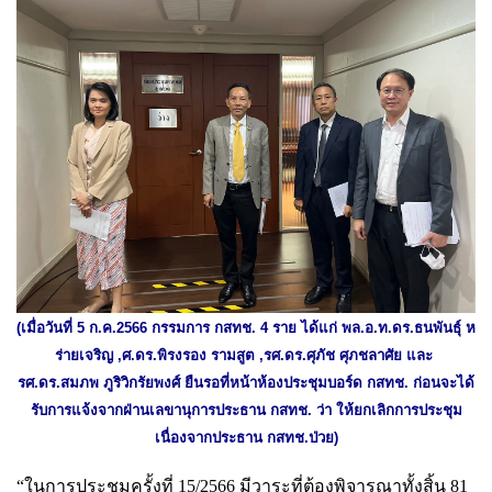
(เมื่อวันที่ 5 ก.ค.2566 กรรมการ กสทช. 4 ราย ได้แก่ พล.อ.ท.ดร.ธนพันธุ์ ห
ร่ายเจริญ ,ศ.ดร.พิรงรอง รามสูต ,รศ.ดร.ศุภัช ศุภชลาศัย และ
รศ.ดร.สมภพ ภูริวิกรัยพงศ์ ยืนรอที่หน้าห้องประชุมบอร์ด กสทช. ก่อนจะได้
รับการแจ้งจากฝ่านเลขานุการประธาน กสทช. ว่า ให้ยกเลิกการประชุม
เนื่องจากประธาน กสทช.ป่วย)
“ในการประชุมครั้งที่ 15/2566 มีวาระที่ต้องพิจารณาทั้งสิ้น 81