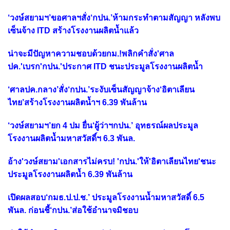
‘วงษ์สยามฯ’ขอศาลฯสั่ง‘กปน.’ห้ามกระทำตามสัญญา หลังพบ
เซ็นจ้าง ITD สร้างโรงงานผลิตน้ำแล้ว
น่าจะมีปัญหาความชอบด้วยกม.!พลิกคำสั่ง'ศาล
ปค.'เบรก'กปน.'ประกาศ ITD ชนะประมูลโรงงานผลิตน้ำ
‘ศาลปค.กลาง’สั่ง‘กปน.’ระงับเซ็นสัญญาจ้าง‘อิตาเลียน
ไทย’สร้างโรงงานผลิตน้ำฯ 6.39 พันล้าน
‘วงษ์สยามฯ’ยก 4 ปม ยื่น‘ผู้ว่าฯกปน.’ อุทธรณ์ผลประมูล
โรงงานผลิตน้ำมหาสวัสดิ์ฯ 6.3 พันล.
อ้าง'วงษ์สยาม'เอกสารไม่ครบ! 'กปน.'ให้'อิตาเลียนไทย'ชนะ
ประมูลโรงงานผลิตน้ำ 6.39 พันล้าน
เปิดผลสอบ‘กมธ.ป.ป.ช.’ ประมูลโรงงานน้ำมหาสวัสดิ์ 6.5
พันล. ก่อนชี้‘กปน.’ส่อใช้อำนาจมิชอบ