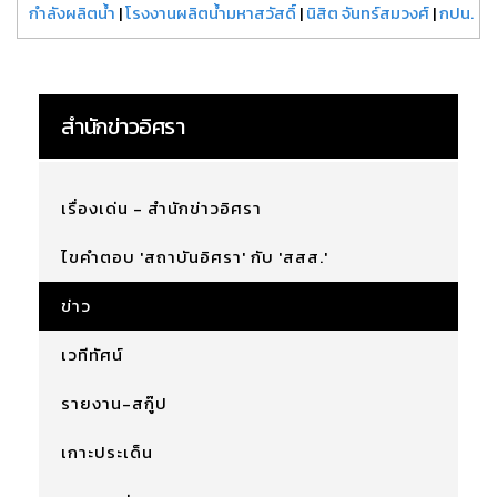
กำลังผลิตน้ำ
|
โรงงานผลิตน้ำมหาสวัสดิ์
|
นิสิต จันทร์สมวงศ์
|
กปน.
สำนักข่าวอิศรา
เรื่องเด่น - สำนักข่าวอิศรา
ไขคำตอบ 'สถาบันอิศรา' กับ 'สสส.'
ข่าว
เวทีทัศน์
รายงาน-สกู๊ป
เกาะประเด็น