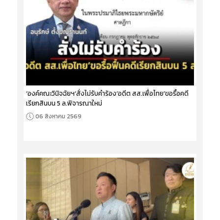
‘องค์คณะวินิจฉัยฯ’สั่งไม่รับคำร้อง‘อดีต สส.เพื่อไทย’ขอรื้อคดี
เรียกสินบน 5 ล.พิจารณาใหม่
06 สิงหาคม 2569