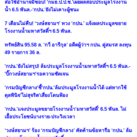
ส่อใช้อำนาจมิชอบ! ‘กมธ.ป.ป.ช.’เผยผลสอบประมูลโรงงาน
น้ำ 6.5 พันล.-‘กปน.’ยังไม่เคาะผู้ชนะ
7 เดือนไม่คืบ! ‘วงษ์สยามฯ’ ทวง ‘กปน.’ แจ้งผลประมูลขยาย
โรงงานน้ำมหาสวัสดิ์ฯ 6.5 พันล.
ทรัพย์สิน 95.58 ล. ‘กวี อารีกุล’ อดีตผู้ว่าฯ กปน. คู่สมรส ลงทุน
49 รายการ 36 ล.
'กปน.'ยังไม่สรุป! ล้มประมูลโรงงานน้ำมหาสวัสดิ์ฯ 6.5 พันล.-
'บิ๊กวงษ์สยามฯ'รอความชัดเจน
'กรมบัญชีกลาง'ชี้'กปน.'ล้มประมูลโรงงานน้ำได้ แต่หากใช้
ดุลพินิจ'ไม่สุจริต'เสี่ยงโดนฟ้อง
‘กปน.’แจงประมูลขยายโรงงานน้ำ‘มหาสวัสดิ์’ 6.5 พันล. ไม่
เอื้อประโยชน์บางราย-ประวิงเวลา
‘วงษ์สยามฯ’ ร้อง ‘กรมบัญชีกลาง’ คัดค้านข้อหารือ ‘กปน.’ ล้ม