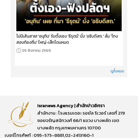
ไม่มีเส้นสาย! 'อนุทิน' รับตั้งเอง 'ธีรุตม์' นั่ง 'อธิบดีสถ.' ลั่น 'โกง
สอบท้องถิ่น' ใหญ่-เล็กโดนหมด
05 สิงหาคม 2569
ดูทั้งหมด
Isranews Agency | สำนักข่าวอิศรา
สำนักงาน : โรงแรมเดอะ รอยัล ริเวอร์ เลขที่ 219
ซอยจรัญสนิทวงศ์ 66/1 แขวง บางพลัด เขต
บางพลัด กรุงเทพมหานคร 10700
เบอร์โทรศัพท์ : 095-575-8881,02-2413160-1