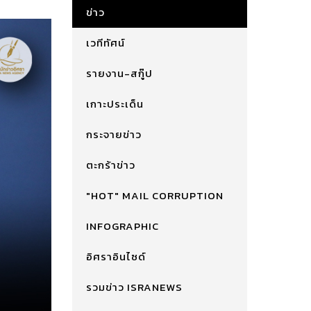
ข่าว
เวทีทัศน์
รายงาน-สกู๊ป
เกาะประเด็น
กระจายข่าว
ตะกร้าข่าว
"HOT" MAIL CORRUPTION
INFOGRAPHIC
อิศราอินไซด์
รวมข่าว ISRANEWS