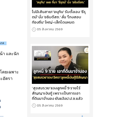
ไม่มีเส้นสาย! 'อนุทิน' รับตั้งเอง 'ธีรุ
ตม์' นั่ง 'อธิบดีสถ.' ลั่น 'โกงสอบ
ท้องถิ่น' ใหญ่-เล็กโดนหมด
05 สิงหาคม 2569
น้า และนัก
รป โดยเฉพาะ
ะอัตรา
‘สุขสมรวย’แจงลูกหนี้ 9 รายไร้
สัญญาเงินกู้ เพราะเป็นการเอา
ที่ดินมาจำนอง ยันแจ้งป.ป.ช.แล้ว
05 สิงหาคม 2569