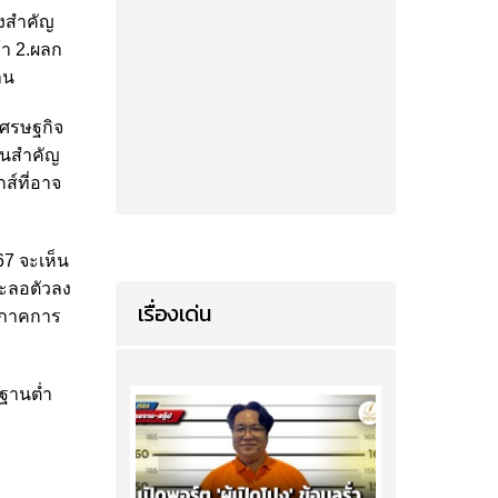
่งสำคัญ
้า 2.ผลก
าน
เศรษฐกิจ
ป็นสำคัญ
ส์ที่อาจ
67 จะเห็น
ชะลอตัวลง
เรื่องเด่น
ละภาคการ
 ฐานต่ำ