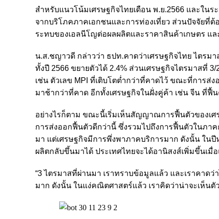
สำหรับแนวโน้มเศรษฐกิจไทยเดือน พ.ย.2566 และในระยะ
จากบริโภคภาคเอกชนและการท่องเที่ยว ส่วนปัจจัยที่ต้
ระทบของเอลนีโญต่อผลผลิตและราคาสินค้าเกษตร และ 3
น.ส.ชญาวดี กล่าวว่า ธปท.คาดว่าเศรษฐกิจไทย ไตรมาส 
ทั้งปี 2566 ขยายตัวได้ 2.4% ส่วนเศรษฐกิจไตรมาสที่ 3/
เช่น ตัวเลข MPI ที่เติบโตต่ำกว่าที่คาดไว้ ขณะที่การส่ง
มาช้ากว่าที่คาด อีกทั้งเศรษฐกิจในฝั่งคู่ค้า เช่น จีน ที่ฟื้
อย่างไรก็ตาม ขณะนี้เริ่มเห็นสัญญาณการฟื้นตัวของเศ
การส่งออกฟื้นตัวดีกว่านี้ ซึ่งรวมไปถึงการฟื้นตัวในภ
มา แต่เศรษฐกิจมีการพึ่งพาภาคบริการมาก ดังนั้น ใน
ผลิตกลับขึ้นมาได้ ประเทศไทยจะได้อานิสงส์เพิ่มขึ้นเมื่อ
“3 ไตรมาสที่ผ่านมา เราทราบข้อมูลแล้ว และเราคาดว่าไ
มาก ดังนั้น ในแง่คณิตศาสตร์แล้ว เราคิดว่าน่าจะเห็นตัว