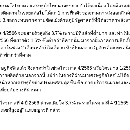
ต่อไป คาดว่าเศรษฐกิจไทยน่าจะขยายตัวได้ต่อเนื่อง โดยมีแรงส
องติดตามในระยะต่อไป ได้แก่ 1.การฟื้นตัวของภาคการส่งออกสินค
.ผลกระทบจากความขัดแย้งด้านภูมิรัฐศาสตร์ที่มีต่อราคาพลังง
4/2566 จะขยายตัวสูงถึง 3.7% เพราะปีที่แล้วที่ต่ำมาก และทำให้
2566 ที่ขยายตัว 1.5% ซึ่งต่ำกว่าที่คาดนั้น มาจากฝั่งภาคการผลิตเ
ออกในช่วง 2 เดือนหลัง ก็ไม่ดีมาก ซึ่งเป็นผลจากวัฏจักรอิเล็กทรอนิก
นตัวช้ากว่าที่คาด
รษฐกิจจีนแล้ว จึงคาดว่าในช่วงไตรมาส 4/2566 หรือไตรมาส 1/25
าคการผลิตด้วย นอกจากนี้ แม้ว่าในช่วงที่ผ่านมาเศรษฐกิจโลกไม่ได้
ปีหน้าหากเศรษฐกิจต่างประเทศสมดุลขึ้น คือ ภาคบริการแผ่วลงแ
เทียบกับช่วงที่ผ่านมา
ตรมาสที่ 4 ปี 2566 น่าจะเติบโต 3.7% เพราะไตรมาสที่ 4 ปี 2565
เลขที่สูงอยู่” น.ส.ชญาวดี กล่าว