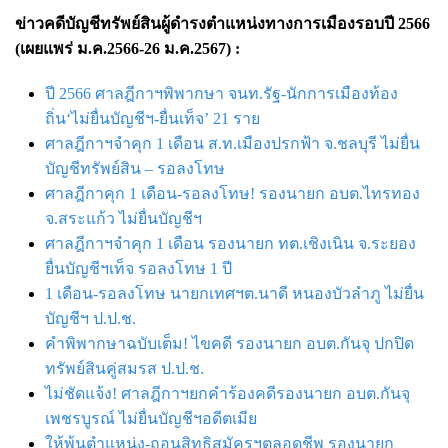
ข่าวคดีบัญชีทรัพย์สินผู้ดำรงตำแหน่งทางการเมืองรอบปี 2566
(เผยแพร่ ม.ค.2566-26 ม.ค.2567) :
ปี 2566 ศาลฎีกาฯพิพากษา จนท.รัฐ-นักการเมืองท้อง
ถิ่น‘ไม่ยื่นบัญชีฯ-ยื่นเท็จ’ 21 ราย
ศาลฎีกาฯจำคุก 1 เดือน ส.ท.เมืองปรกฟ้า จ.ชลบุรี ไม่ยื่น
บัญชีทรัพย์สิน – รอลงโทษ
ศาลฎีกาคุก 1 เดือน-รอลงโทษ! รองนายก อบต.ไทรทอง
จ.สระแก้ว ไม่ยื่นบัญชีฯ
ศาลฎีกาฯจําคุก 1 เดือน รองนายก ทต.เชิงเนิน จ.ระยอง
ยื่นบัญชีฯเท็จ รอลงโทษ 1 ปี
1 เดือน-รอลงโทษ นายกเทศฯต.นาดี หนองบัวลำภู ไม่ยื่น
บัญชีฯ ป.ป.ช.
คำพิพากษาฉบับเต็ม! ไขคดี รองนายก อบต.กันจุ ปกปิด
ทรัพย์สินคู่สมรส ป.ป.ช.
ไม่ชัดแจ้ง! ศาลฎีกาฯยกคำร้องคดีรองนายก อบต.กันจุ
เพชรบูรณ์ ไม่ยื่นบัญชีฯอดีตเมีย
ให้พ้นตำแหน่ง-ถอนสิทธิสมัครฯตลอดชีพ รองนายก