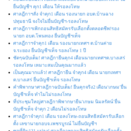
ยื่นบัญชีฯ คุก1 เดือน ให้รอลงโทษ
ศาลฎีกาฯสั่ง จำคุก1 เดือน รองนายก อบต.บ้านฉาง
ปทุมธานี จงใจไม่ยื่นบัญชีฯ-รอลงโทษ
ศาลฎีกาฯเพิกถอนสิทธิสมัครรับเลือกตั้งตลอดชีพ!รอง
นายก อบต.โพนทอง ยื่นบัญชีฯเท็จ
ศาลฎีกาฯจำคุก1 เดือน รองนายกเทศฯ ต.บ้านค่าย
จ.ระยอง ยื่นบัญชีฯเท็จ รอลงโทษ 1 ปี
ชัดๆฉบับเต็ม! ศาลฎีกายืนคุก4 เดือนนายกเทศฯต.บางเสร่
รอลงโทษ เหมาะสมเป็นคุณมากแล้ว
เป็นคุณมากแล้ว! ศาลฎีกายืน จำคุก4 เดือน นายกเทศฯ
ต.บางเสร่ ยื่นบัญชีฯเท็จ รอลงโทษ
คำพิพากษาศาลฎีกาฉบับเต็ม! ยืนคุกจริง2 เดือน‘เกษม’ยื่น
บัญชีฯเท็จ ทำไมไม่รอลงโทษ
ที่ประชุมใหญ่ศาลฎีกาพิพากษายืน‘เกษม นิมลรัตน์’ยื่น
บัญชีฯเท็จ จำคุก 2 เดือนไม่รอลงโทษ
ศาลฎีกาจำคุก1 เดือน รอลงโทษ-ถอนสิทธิสมัครรับเลือก
ตั้ง เลขานายกอบจ.เพชรบูรณ์ ไม่ยื่นบัญชีฯ
ซุกที่ดิน131 แปลง! ศาลฎีกาฯถอนสิทธิสมัครรับเลือกตั้ง