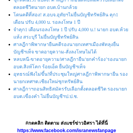
ตลอดชีวิตนายก อบต.บ้านกล้วย
โดนคดีที่สอง! ส.อบจ.อุทัยฯไม่ยื่นบัญชีทรัพย์สิน คุก1
เดือน ปรับ 4,000 บ. รอลงโทษ 1 ปี
จําคุก1 เดือนรอลงโทษ 1 ปี ปรับ 4,000 บ.! นายก อบต.ห้วย
แห้ง สระบุรี ไม่ยื่นบัญชีทรัพย์สิน
ศาลฎีกาพิพากษายืนคดีรองนายกเทศฯเมืองพัทลุงยื่น
บัญชีฯเท็จ ขาดอายุความ-สั่งลงโทษไม่ได้
หลบหนี-ขาดอายุความ!ศาลฎีกายืน‘ยกคําร้อง’รองนายก
อบต.สิงห์โคก ร้อยเอ็ด ยื่นบัญชีฯเท็จ
อุทธรณ์ฟังไม่ขึ้น!ที่ประชุมใหญ่ศาลฎีกาพิพากษายืน รอง
นายกเทศฯต.เชียงใหม่ซุกทรัพย์สิน
ศาลฎีกาฯถอนสิทธิสมัครรับเลือกตั้งตลอดชีวิต รองนายก
อบต.เขื่องคํา ไม่ยื่นบัญชีฯป.ป.ช.
#กดคลิก ติดตาม ส่งแชร์ข่าวอิศรา ได้ที่นี่
https://www.facebook.com/isranewsfanpage