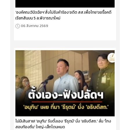
‘องค์คณะวินิจฉัยฯ’สั่งไม่รับคำร้อง‘อดีต สส.เพื่อไทย’ขอรื้อคดี
เรียกสินบน 5 ล.พิจารณาใหม่
06 สิงหาคม 2569
ไม่มีเส้นสาย! 'อนุทิน' รับตั้งเอง 'ธีรุตม์' นั่ง 'อธิบดีสถ.' ลั่น 'โกง
สอบท้องถิ่น' ใหญ่-เล็กโดนหมด