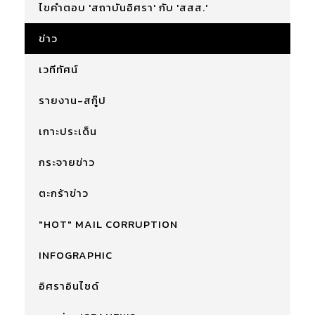
ไขคำตอบ 'สถาบันอิศรา' กับ 'สสส.'
ข่าว
เวทีทัศน์
รายงาน-สกู๊ป
เกาะประเด็น
กระจายข่าว
ตะกร้าข่าว
"HOT" MAIL CORRUPTION
INFOGRAPHIC
อิศราอินไซด์