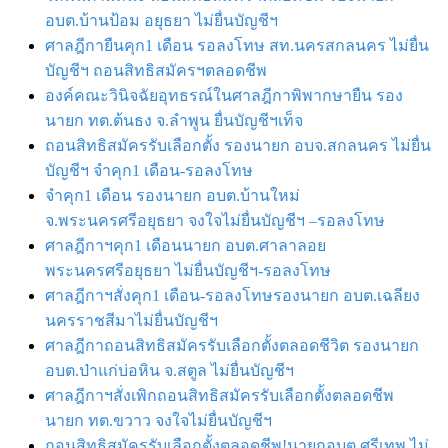
อบต.บ้านป้อม อยุธยา ไม่ยื่นบัญชีฯ
ศาลฎีกายืนคุก1 เดือน รอลงโทษ สท.นครสกลนคร ไม่ยื่น
บัญชีฯ ถอนสิทธิสมัครฯตลอดชีพ
องค์คณะวินิจฉัยอุทธรณ์ในศาลฎีกาพิพากษายืน รอง
นายก ทต.ต้นธง จ.ลําพูน ยื่นบัญชีฯเท็จ
ถอนสิทธิสมัครรับเลือกตั้ง รองนายก อบจ.สกลนคร ไม่ยื่น
บัญชีฯ จำคุก1 เดือน-รอลงโทษ
จำคุก1 เดือน รองนายก อบต.บ้านใหม่
จ.พระนครศรีอยุธยา จงใจไม่ยื่นบัญชีฯ –รอลงโทษ
ศาลฎีกาฯคุก1 เดือนนายก อบต.ศาลาลอย
พระนครศรีอยุธยา ไม่ยื่นบัญชีฯ-รอลงโทษ
ศาลฎีกาฯสั่งคุก1 เดือน-รอลงโทษรองนายก อบต.เฉลียง
นครราชสีมาไม่ยื่นบัญชีฯ
ศาลฎีกาถอนสิทธิสมัครรับเลือกตั้งตลอดชีวิต รองนายก
อบต.ป่าแก่บ่อหิน จ.สตูล ไม่ยื่นบัญชีฯ
ศาลฎีกาฯสั่งเพิกถอนสิทธิสมัครรับเลือกตั้งตลอดชีพ
นายก ทต.ขวาว จงใจไม่ยื่นบัญชีฯ
ถอนสิทธิสมัครรับเลือกตั้งตลอดชีพ!นายกอบต.ศรีเทพ ไม่