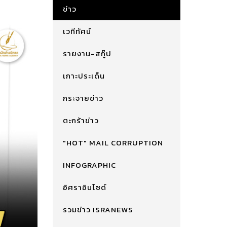
ข่าว
เวทีทัศน์
รายงาน-สกู๊ป
เกาะประเด็น
กระจายข่าว
ตะกร้าข่าว
"HOT" MAIL CORRUPTION
INFOGRAPHIC
อิศราอินไซด์
รวมข่าว ISRANEWS