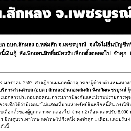
 อบต.สักหลง อ.หล่มสัก จ.เพชรบูรณ์ จงใจไม่ยื่นบัญชีทร
เงินกู้ สั่งเพิกถอนสิทธิ์สมัครรับเลือกตั้งตลอดไป จำคุก 
่ 18 มกราคม 2567 ศาลฎีกาแผนกคดีอาญาของผู้ดำรงตำแหน่งทาง
ริหารส่วนตำบล (อบต.) สักหลงอำเภอหล่มสัก จังหวัดเพชรบูรณ์
ผู
ินและเอกสารประกอบต่อคณะกรรมการป้องกันและปราบปรามการทุจร
วรเชื่อได้ว่ามีเจตนาไม่แสดงที่มาแห่งทรัพย์สินหรือหนี้สิน กรณีพ
ลือกตั้งของผู้ถูกกล่าวหาตลอดไป จำคุก 2 เดือน และปรับ 8,000 บา
มีเหตุบรรเทาโทษ ลดโทษให้กึ่งหนึ่ง คงจำคุก 1 เดือน และปรับ 4
ังนี้