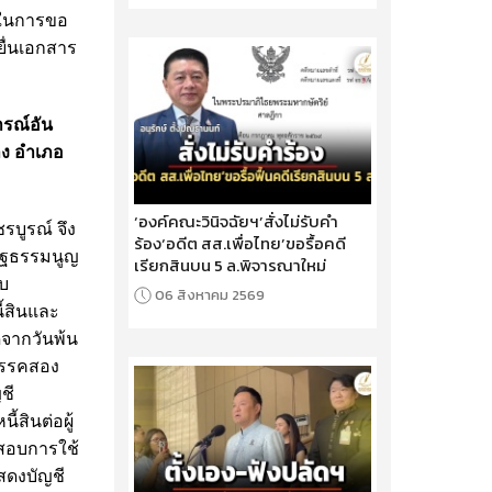
ผลในการขอ
ยื่นเอกสาร
ารณ์อัน
ลง อำเภอ
‘องค์คณะวินิจฉัยฯ’สั่งไม่รับคำ
รบูรณ์ จึง
ร้อง‘อดีต สส.เพื่อไทย’ขอรื้อคดี
ัฐธรรมนูญ
เรียกสินบน 5 ล.พิจารณาใหม่
อบ
06 สิงหาคม 2569
ี้สินและ
ดจากวันพ้น
วรรคสอง
ชี
้สินต่อผู้
จสอบการใช้
แสดงบัญชี