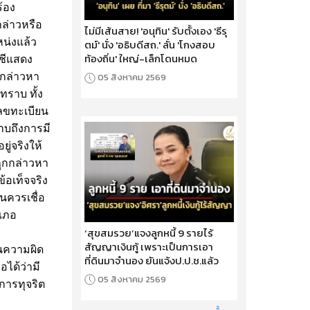
ร้อง
ล่าวหรือ
ไม่มีเส้นสาย! 'อนุทิน' รับตั้งเอง 'ธีรุ
หน่งแล้ว
ตม์' นั่ง 'อธิบดีสถ.' ลั่น 'โกงสอบ
ท้องถิ่น' ใหญ่-เล็กโดนหมด
ญชีแสดง
กกล่าวหา
05 สิงหาคม 2569
ทราบ ทั้ง
เลขทะเบียน
าบถึงการมี
ู่จริงให้
ถูกกล่าวหา
้อเท็จจริง
นควรเชื่อ
ำเภอ
‘สุขสมรวย’แจงลูกหนี้ 9 รายไร้
สัญญาเงินกู้ เพราะเป็นการเอา
็นความผิด
ที่ดินมาจำนอง ยันแจ้งป.ป.ช.แล้ว
ได้ว่ามี
05 สิงหาคม 2569
การทุจริต