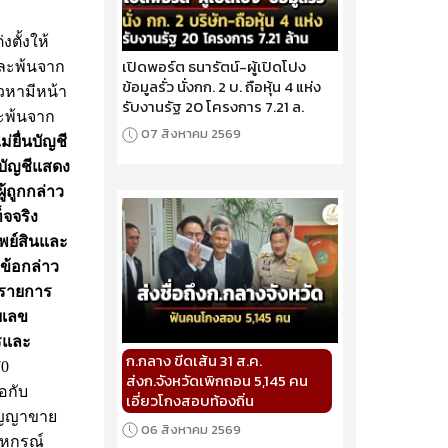
งตั้งให้
เปิดพอร์ต ธนารัตน์-ผู้เปิดโปง
และพ้นจาก
ข้อมูลรั่ว นั่งกก. 2 บ. ถือหุ้น 4 แห่ง
าวหามีหน้า
รับงานรัฐ 20 โครงการ 7.21 ล.
ละพ้นจาก
07 สิงหาคม 2569
่ยื่นบัญชี
นบัญชีแสดง
ู้ถูกกล่าว
็จจริง
พย์สินและ
บข้อกล่าว
ดงรายการ
ยเลข
ตรและ
ก.กลาง ขีดเส้น 31 ส.ค.
70
ส่งก.จังหวัดเพิกถอน 5,145 คน
อกับ
เอี่ยวโกงสอบท้องถิ่น
สัญญาขาย
06 สิงหาคม 2569
สหกรณ์