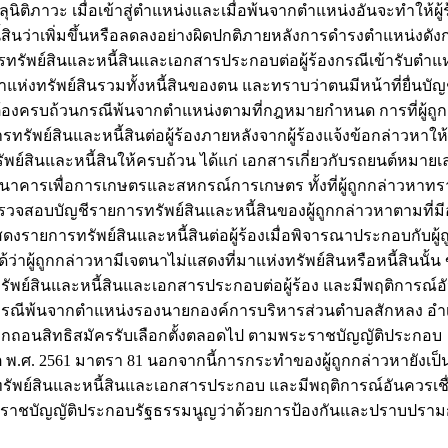
ุนิติภาวะ เมื่อเข้าสู่ตำแหน่งและเมื่อพ้นจากตำแหน่งอันจะทำให้ผู้
นว่าเพิ่มขึ้นหรือลดลงอย่างผิดปกติภายหลังการดำรงตำแหน่งดังก
ารทรัพย์สินและหนี้สินและเอกสารประกอบต่อผู้ร้องกรณีเข้ารับตำแ
่มาแห่งทรัพย์สินรวมทั้งหนี้สินของตน และทราบว่าตนมีหน้าที่ยื่นบั
้องครบถ้วนกรณีพ้นจากตำแหน่งตามที่กฎหมายกำหนด การที่ผู้ถู
ารทรัพย์สินและหนี้สินต่อผู้ร้องภายหลังจากผู้ร้องแจ้งข้อกล่าวหาให้
ย์สินและหนี้สินให้ครบถ้วน ได้แก่ เอกสารเกี่ยวกับรถยนต์หมาย
องธนาคารเพื่อการเกษตรและสหกรณ์การเกษตร ทั้งที่ผู้ถูกกล่าวหาทร
ตรวจสอบบัญชีรายการทรัพย์สินและหนี้สินของผู้ถูกกล่าวหาตามที่มีอย
สดงรายการทรัพย์สินและหนี้สินต่อผู้ร้องเมื่อพิจารณาประกอบกับผู้
่าผู้ถูกกล่าวหามีเจตนาไม่แสดงที่มาแห่งทรัพย์สินหรือหนี้สินนั้น ข
รทรัพย์สินและหนี้สินและเอกสารประกอบต่อผู้ร้อง และมีพฤติการณ์อั
นั้น กรณีพ้นจากตำแหน่งรองนายกองค์การบริหารส่วนตำบลสักหลง อ
ูกเพิกถอนสิทธิสมัครรับเลือกตั้งตลอดไป ตามพระราชบัญญัติประกอบ
พ.ศ. 2561 มาตรา 81 นอกจากนี้การกระทำของผู้ถูกกล่าวหายังเป
ทรัพย์สินและหนี้สินและเอกสารประกอบ และมีพฤติการณ์อันควรเชื่อ
พระราชบัญญัติประกอบรัฐธรรมนูญว่าด้วยการป้องกันและปราบปราม